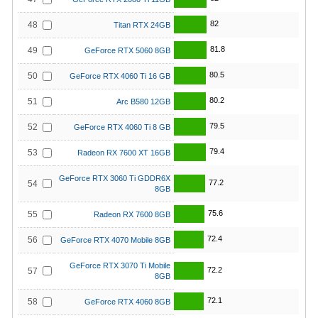
82
48
Titan RTX 24GB
81.8
49
GeForce RTX 5060 8GB
80.5
50
GeForce RTX 4060 Ti 16 GB
80.2
51
Arc B580 12GB
79.5
52
GeForce RTX 4060 Ti 8 GB
79.4
53
Radeon RX 7600 XT 16GB
GeForce RTX 3060 Ti GDDR6X
77.2
54
8GB
75.6
55
Radeon RX 7600 8GB
72.4
56
GeForce RTX 4070 Mobile 8GB
GeForce RTX 3070 Ti Mobile
72.2
57
8GB
72.1
58
GeForce RTX 4060 8GB