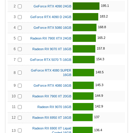
195.1
2
GeForce RTX 4090 24GB
183.2
3
GeForce RTX 4090 D 24GB
168.8
4
GeForce RTX 5080 16GB
165.2
5
Radeon RX 7900 XTX 24GB
157.8
6
Radeon RX 9070 XT 16GB
154.3
7
GeForce RTX 5070 Ti 16GB
GeForce RTX 4080 SUPER
148.5
8
16GB
145.3
9
GeForce RTX 4080 16GB
144.9
10
Radeon RX 7900 XT 20GB
142.9
11
Radeon RX 9070 16GB
137
12
Radeon RX 6950 XT 16GB
Radeon RX 6900 XT Liquid
136.4
13
Cooled 16GB