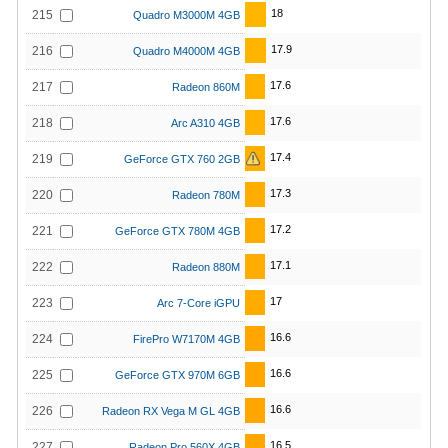
18
215
Quadro M3000M 4GB
17.9
216
Quadro M4000M 4GB
17.6
217
Radeon 860M
17.6
218
Arc A310 4GB
17.4
219
GeForce GTX 760 2GB
17.3
220
Radeon 780M
17.2
221
GeForce GTX 780M 4GB
17.1
222
Radeon 880M
17
223
Arc 7-Core iGPU
16.6
224
FirePro W7170M 4GB
16.6
225
GeForce GTX 970M 6GB
16.6
226
Radeon RX Vega M GL 4GB
16.5
227
Radeon Pro 560X 4GB