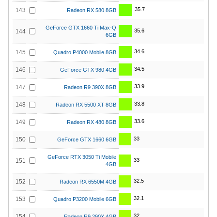
35.7
143
Radeon RX 580 8GB
GeForce GTX 1660 Ti Max-Q
35.6
144
6GB
34.6
145
Quadro P4000 Mobile 8GB
34.5
146
GeForce GTX 980 4GB
33.9
147
Radeon R9 390X 8GB
33.8
148
Radeon RX 5500 XT 8GB
33.6
149
Radeon RX 480 8GB
33
150
GeForce GTX 1660 6GB
GeForce RTX 3050 Ti Mobile
33
151
4GB
32.5
152
Radeon RX 6550M 4GB
32.1
153
Quadro P3200 Mobile 6GB
32
154
Radeon R9 290X 4GB