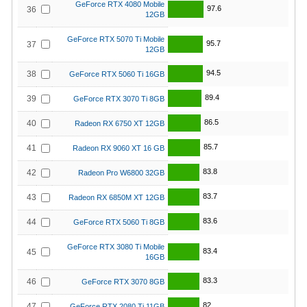
GeForce RTX 4080 Mobile
97.6
36
12GB
GeForce RTX 5070 Ti Mobile
95.7
37
12GB
94.5
38
GeForce RTX 5060 Ti 16GB
89.4
39
GeForce RTX 3070 Ti 8GB
86.5
40
Radeon RX 6750 XT 12GB
85.7
41
Radeon RX 9060 XT 16 GB
83.8
42
Radeon Pro W6800 32GB
83.7
43
Radeon RX 6850M XT 12GB
83.6
44
GeForce RTX 5060 Ti 8GB
GeForce RTX 3080 Ti Mobile
83.4
45
16GB
83.3
46
GeForce RTX 3070 8GB
82
47
GeForce RTX 2080 Ti 11GB