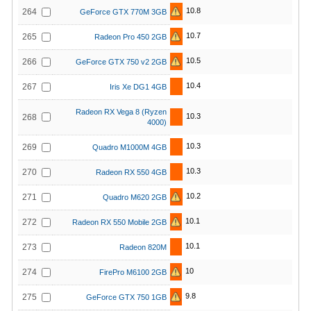
10.8
264
GeForce GTX 770M 3GB
10.7
265
Radeon Pro 450 2GB
10.5
266
GeForce GTX 750 v2 2GB
10.4
267
Iris Xe DG1 4GB
Radeon RX Vega 8 (Ryzen
10.3
268
4000)
10.3
269
Quadro M1000M 4GB
10.3
270
Radeon RX 550 4GB
10.2
271
Quadro M620 2GB
10.1
272
Radeon RX 550 Mobile 2GB
10.1
273
Radeon 820M
10
274
FirePro M6100 2GB
9.8
275
GeForce GTX 750 1GB