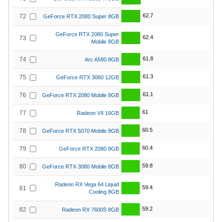
62.7
72
GeForce RTX 2080 Super 8GB
GeForce RTX 2080 Super
62.4
73
Mobile 8GB
61.8
74
Arc A580 8GB
61.3
75
GeForce RTX 3060 12GB
61.1
76
GeForce RTX 2080 Mobile 8GB
61
77
Radeon VII 16GB
60.5
78
GeForce RTX 5070 Mobile 8GB
60.4
79
GeForce RTX 2080 8GB
59.8
80
GeForce RTX 3080 Mobile 8GB
Radeon RX Vega 64 Liquid
59.4
81
Cooling 8GB
59.2
82
Radeon RX 7600S 8GB