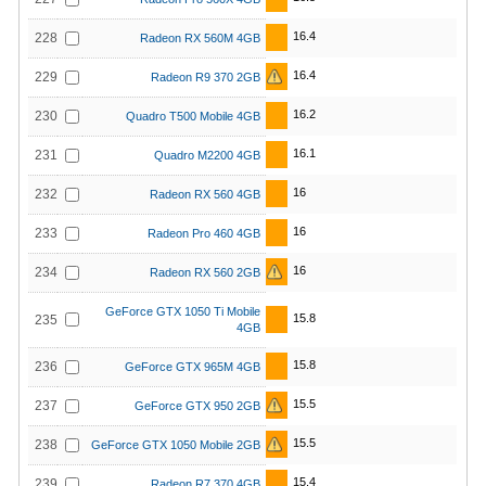
16.4
228
Radeon RX 560M 4GB
16.4
229
Radeon R9 370 2GB
16.2
230
Quadro T500 Mobile 4GB
16.1
231
Quadro M2200 4GB
16
232
Radeon RX 560 4GB
16
233
Radeon Pro 460 4GB
16
234
Radeon RX 560 2GB
GeForce GTX 1050 Ti Mobile
15.8
235
4GB
15.8
236
GeForce GTX 965M 4GB
15.5
237
GeForce GTX 950 2GB
15.5
238
GeForce GTX 1050 Mobile 2GB
15.4
239
Radeon R7 370 4GB