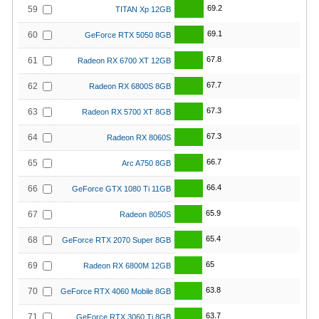
69.2
59
TITAN Xp 12GB
69.1
60
GeForce RTX 5050 8GB
67.8
61
Radeon RX 6700 XT 12GB
67.7
62
Radeon RX 6800S 8GB
67.3
63
Radeon RX 5700 XT 8GB
67.3
64
Radeon RX 8060S
66.7
65
Arc A750 8GB
66.4
66
GeForce GTX 1080 Ti 11GB
65.9
67
Radeon 8050S
65.4
68
GeForce RTX 2070 Super 8GB
65
69
Radeon RX 6800M 12GB
63.8
70
GeForce RTX 4060 Mobile 8GB
63.7
71
GeForce RTX 3060 Ti 8GB