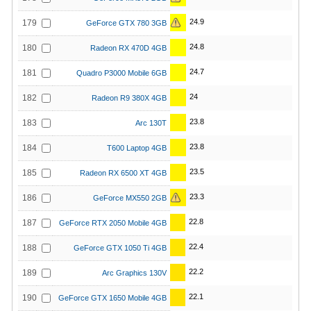
24.9
179
GeForce GTX 780 3GB
24.8
180
Radeon RX 470D 4GB
24.7
181
Quadro P3000 Mobile 6GB
24
182
Radeon R9 380X 4GB
23.8
183
Arc 130T
23.8
184
T600 Laptop 4GB
23.5
185
Radeon RX 6500 XT 4GB
23.3
186
GeForce MX550 2GB
22.8
187
GeForce RTX 2050 Mobile 4GB
22.4
188
GeForce GTX 1050 Ti 4GB
22.2
189
Arc Graphics 130V
22.1
190
GeForce GTX 1650 Mobile 4GB