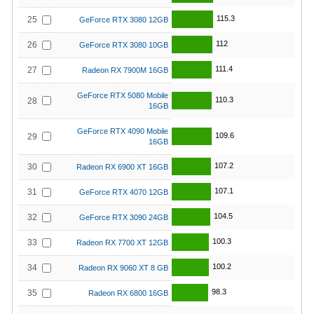
115.3
25
GeForce RTX 3080 12GB
112
26
GeForce RTX 3080 10GB
111.4
27
Radeon RX 7900M 16GB
GeForce RTX 5080 Mobile
110.3
28
16GB
GeForce RTX 4090 Mobile
109.6
29
16GB
107.2
30
Radeon RX 6900 XT 16GB
107.1
31
GeForce RTX 4070 12GB
104.5
32
GeForce RTX 3090 24GB
100.3
33
Radeon RX 7700 XT 12GB
100.2
34
Radeon RX 9060 XT 8 GB
98.3
35
Radeon RX 6800 16GB