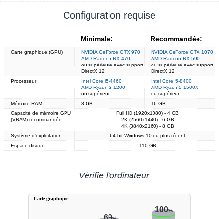
Configuration requise
Minimale:
Recommandée:
Carte graphique (GPU)
NVIDIA GeForce GTX 970
NVIDIA GeForce GTX 1070
AMD Radeon RX 470
AMD Radeon RX 590
ou supérieure avec support
ou supérieure avec support
DirectX 12
DirectX 12
Processeur
Intel Core i5-4460
Intel Core i5-8400
AMD Ryzen 3 1200
AMD Ryzen 5 1500X
ou supérieur
ou supérieur
Mémoire RAM
8 GB
16 GB
Capacité de mémoire GPU
Full HD (1920x1080) - 4 GB
(VRAM) recommandée
2K (2560x1440) - 6 GB
4K (3840x2160) - 8 GB
Système d'exploitation
64-bit Windows 10 ou plus récent
Espace disque
110 GB
Vérifie l'ordinateur
Carte graphique
100
%
69
%