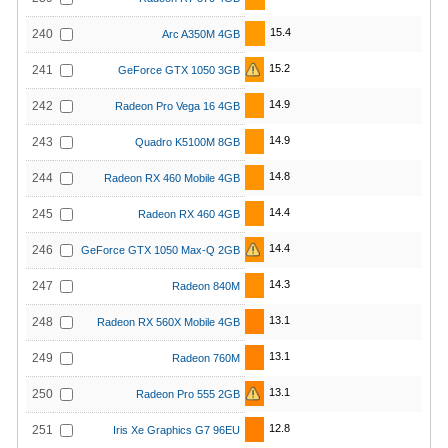
15.4
240
Arc A350M 4GB
15.2
241
GeForce GTX 1050 3GB
14.9
242
Radeon Pro Vega 16 4GB
14.9
243
Quadro K5100M 8GB
14.8
244
Radeon RX 460 Mobile 4GB
14.4
245
Radeon RX 460 4GB
14.4
246
GeForce GTX 1050 Max-Q 2GB
14.3
247
Radeon 840M
13.1
248
Radeon RX 560X Mobile 4GB
13.1
249
Radeon 760M
13.1
250
Radeon Pro 555 2GB
12.8
251
Iris Xe Graphics G7 96EU