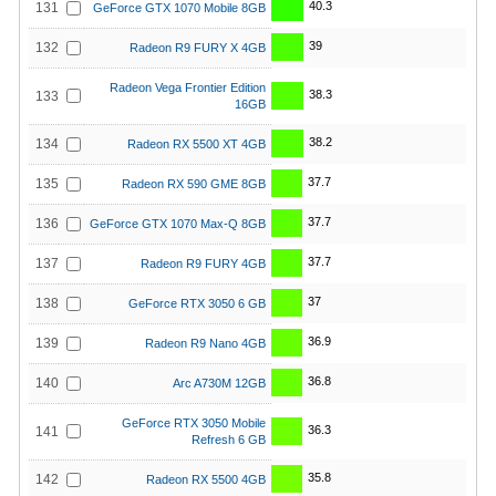
40.3
131
GeForce GTX 1070 Mobile 8GB
39
132
Radeon R9 FURY X 4GB
Radeon Vega Frontier Edition
38.3
133
16GB
38.2
134
Radeon RX 5500 XT 4GB
37.7
135
Radeon RX 590 GME 8GB
37.7
136
GeForce GTX 1070 Max-Q 8GB
37.7
137
Radeon R9 FURY 4GB
37
138
GeForce RTX 3050 6 GB
36.9
139
Radeon R9 Nano 4GB
36.8
140
Arc A730M 12GB
GeForce RTX 3050 Mobile
36.3
141
Refresh 6 GB
35.8
142
Radeon RX 5500 4GB