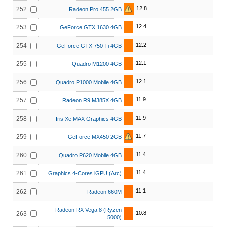
12.8
252
Radeon Pro 455 2GB
12.4
253
GeForce GTX 1630 4GB
12.2
254
GeForce GTX 750 Ti 4GB
12.1
255
Quadro M1200 4GB
12.1
256
Quadro P1000 Mobile 4GB
11.9
257
Radeon R9 M385X 4GB
11.9
258
Iris Xe MAX Graphics 4GB
11.7
259
GeForce MX450 2GB
11.4
260
Quadro P620 Mobile 4GB
11.4
261
Graphics 4-Cores iGPU (Arc)
11.1
262
Radeon 660M
Radeon RX Vega 8 (Ryzen
10.8
263
5000)