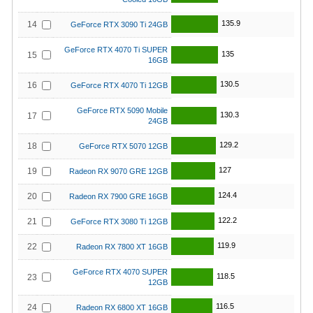
135.9
14
GeForce RTX 3090 Ti 24GB
GeForce RTX 4070 Ti SUPER
135
15
16GB
130.5
16
GeForce RTX 4070 Ti 12GB
GeForce RTX 5090 Mobile
130.3
17
24GB
129.2
18
GeForce RTX 5070 12GB
127
19
Radeon RX 9070 GRE 12GB
124.4
20
Radeon RX 7900 GRE 16GB
122.2
21
GeForce RTX 3080 Ti 12GB
119.9
22
Radeon RX 7800 XT 16GB
GeForce RTX 4070 SUPER
118.5
23
12GB
116.5
24
Radeon RX 6800 XT 16GB