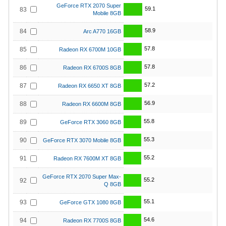
GeForce RTX 2070 Super
59.1
83
Mobile 8GB
58.9
84
Arc A770 16GB
57.8
85
Radeon RX 6700M 10GB
57.8
86
Radeon RX 6700S 8GB
57.2
87
Radeon RX 6650 XT 8GB
56.9
88
Radeon RX 6600M 8GB
55.8
89
GeForce RTX 3060 8GB
55.3
90
GeForce RTX 3070 Mobile 8GB
55.2
91
Radeon RX 7600M XT 8GB
GeForce RTX 2070 Super Max-
55.2
92
Q 8GB
55.1
93
GeForce GTX 1080 8GB
54.6
94
Radeon RX 7700S 8GB