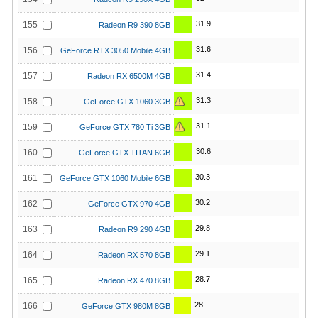
31.9
155
Radeon R9 390 8GB
31.6
156
GeForce RTX 3050 Mobile 4GB
31.4
157
Radeon RX 6500M 4GB
31.3
158
GeForce GTX 1060 3GB
31.1
159
GeForce GTX 780 Ti 3GB
30.6
160
GeForce GTX TITAN 6GB
30.3
161
GeForce GTX 1060 Mobile 6GB
30.2
162
GeForce GTX 970 4GB
29.8
163
Radeon R9 290 4GB
29.1
164
Radeon RX 570 8GB
28.7
165
Radeon RX 470 8GB
28
166
GeForce GTX 980M 8GB