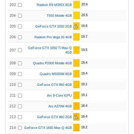
20.6
203
Radeon R9 M395X 8GB
20.5
204
T550 Mobile 4GB
19.8
205
GeForce GTX 1050 2GB
19.7
206
Radeon Pro Vega 20 4GB
GeForce GTX 1050 Ti Max-Q
19.5
207
4GB
19.4
208
Quadro P2000 Mobile 4GB
19.4
209
Quadro M5000M 8GB
19.1
210
GeForce GTX 960 4GB
19.1
211
Arc 8-Core iGPU
18.4
212
Arc A370M 4GB
18.4
213
GeForce GTX 960 2GB
18.2
214
GeForce GTX 1650 Max-Q 4GB