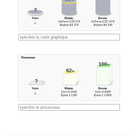
?
Votre
Minim.
Recom.
↓
GeForce GTX 970
GeForce GTX 1070
Radeon RX 470
Radeon RX 590
Processeur
100
%
62
%
?
Votre
Minim.
Recom.
↓
Core i5-4460
Core i5-8400
Ryzen 3 1200
Ryzen 5 1500X