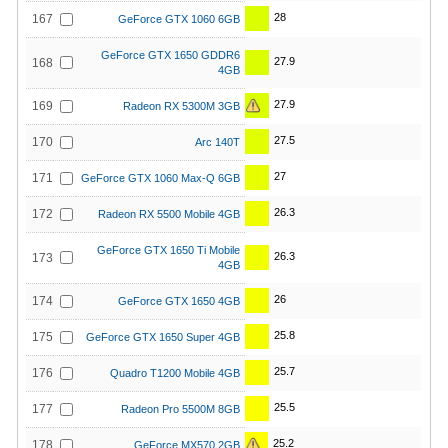
28
167
GeForce GTX 1060 6GB
GeForce GTX 1650 GDDR6
27.9
168
4GB
27.9
169
Radeon RX 5300M 3GB
27.5
170
Arc 140T
27
171
GeForce GTX 1060 Max-Q 6GB
26.3
172
Radeon RX 5500 Mobile 4GB
GeForce GTX 1650 Ti Mobile
26.3
173
4GB
26
174
GeForce GTX 1650 4GB
25.8
175
GeForce GTX 1650 Super 4GB
25.7
176
Quadro T1200 Mobile 4GB
25.5
177
Radeon Pro 5500M 8GB
25.2
178
GeForce MX570 2GB