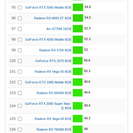
54.6
95
GeForce RTX 5060 Mobile 8GB
54.5
96
Radeon RX 6600 XT 8GB
52.3
97
Arc A770M 16GB
52.2
98
GeForce RTX 4050 Mobile 6GB
52
99
Radeon RX 5700 8GB
50.6
100
GeForce RTX 2070 8GB
50.3
101
Radeon RX Vega 56 8GB
49.6
102
GeForce GTX 1080 Mobile 8GB
49.6
103
Radeon RX 6650M 8GB
GeForce RTX 2080 Super Max-
49.4
104
Q 8GB
49.3
105
Radeon RX Vega 64 8GB
49
106
Radeon RX 7600M 8GB