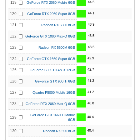
44.5
119
GeForce RTX 2060 Mobile 6GB
44.1
120
GeForce RTX 2060 Super 8GB
43.9
121
Radeon RX 6600 8GB
43.5
122
GeForce GTX 1080 Max-Q 8GB
43.5
123
Radeon RX 5600M 6GB
42.9
124
GeForce GTX 1660 Super 6GB
42.7
125
GeForce GTX TITAN X 12GB
41.3
126
GeForce GTX 980 Ti 6GB
41.2
127
Quadro P5000 Mobile 16GB
40.8
128
GeForce RTX 2060 Max-Q 6GB
GeForce GTX 1660 Ti Mobile
40.4
129
6GB
40.4
130
Radeon RX 590 8GB