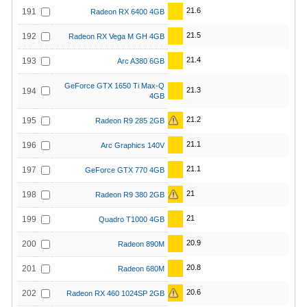
21.6
191
Radeon RX 6400 4GB
21.5
192
Radeon RX Vega M GH 4GB
21.4
193
Arc A380 6GB
GeForce GTX 1650 Ti Max-Q
21.3
194
4GB
21.2
195
Radeon R9 285 2GB
21.1
196
Arc Graphics 140V
21.1
197
GeForce GTX 770 4GB
21
198
Radeon R9 380 2GB
21
199
Quadro T1000 4GB
20.9
200
Radeon 890M
20.8
201
Radeon 680M
20.6
202
Radeon RX 460 1024SP 2GB