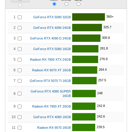
(
0
)
360+
1
GeForce RTX 5090 32GB
325.7
2
GeForce RTX 4090 24GB
305.8
3
GeForce RTX 4090 D 24GB
281.8
4
GeForce RTX 5080 16GB
276.9
5
Radeon RX 7900 XTX 24GB
264.4
6
Radeon RX 9070 XT 16GB
257.5
7
GeForce RTX 5070 Ti 16GB
GeForce RTX 4080 SUPER
248
8
16GB
242.8
9
Radeon RX 7900 XT 20GB
242.6
10
GeForce RTX 4080 16GB
239.5
11
Radeon RX 9070 16GB