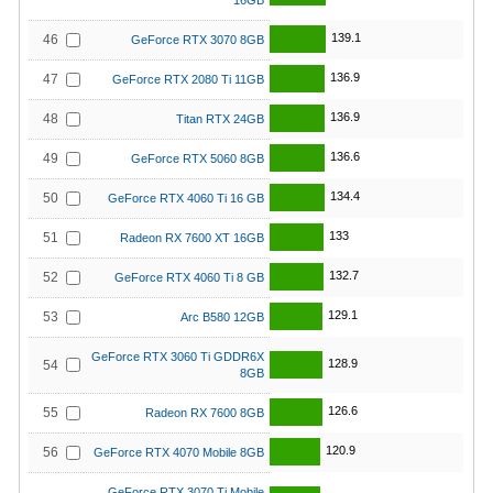
16GB
139.1
46
GeForce RTX 3070 8GB
136.9
47
GeForce RTX 2080 Ti 11GB
136.9
48
Titan RTX 24GB
136.6
49
GeForce RTX 5060 8GB
134.4
50
GeForce RTX 4060 Ti 16 GB
133
51
Radeon RX 7600 XT 16GB
132.7
52
GeForce RTX 4060 Ti 8 GB
129.1
53
Arc B580 12GB
GeForce RTX 3060 Ti GDDR6X
128.9
54
8GB
126.6
55
Radeon RX 7600 8GB
120.9
56
GeForce RTX 4070 Mobile 8GB
GeForce RTX 3070 Ti Mobile