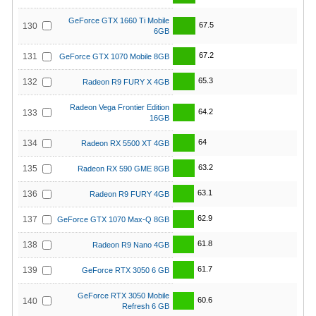
GeForce GTX 1660 Ti Mobile
67.5
130
6GB
67.2
131
GeForce GTX 1070 Mobile 8GB
65.3
132
Radeon R9 FURY X 4GB
Radeon Vega Frontier Edition
64.2
133
16GB
64
134
Radeon RX 5500 XT 4GB
63.2
135
Radeon RX 590 GME 8GB
63.1
136
Radeon R9 FURY 4GB
62.9
137
GeForce GTX 1070 Max-Q 8GB
61.8
138
Radeon R9 Nano 4GB
61.7
139
GeForce RTX 3050 6 GB
GeForce RTX 3050 Mobile
60.6
140
Refresh 6 GB