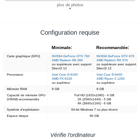
plus de photos
▼
Configuration requise
Minimale:
Recommandée:
Carte graphique (GPU)
NVIDIA GeForce GTX 760
NVIDIA GeForce GTX 970
AMD Radeon R9 280
AMD Radeon RX 570
ou supérieure avec support
ou supérieure avec support
DirectX 12
DirectX 12
Processeur
Intel Core i3-6100
Intel Core i5-6400
AMD FX-6100
AMD Ryzen 3 1200
ou supérieur
ou supérieur
Mémoire RAM
8 GB
8 GB
Capacité de mémoire GPU
Full HD (1920x1080) - 4 GB
(VRAM) recommandée
2K (2560x1440) - 5 GB
4K (3840x2160) - 6 GB
Système d'exploitation
64-bit Windows 7 ou plus récent
Espace disque
80 GB
Vérifie l'ordinateur