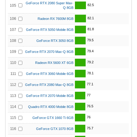
GeForce RTX 2080 Super Max-
82.5
105
Q 8GB
82.1
106
Radeon RX 7600M 8GB
81.8
107
GeForce RTX 5050 Mobile 8GB
79.5
108
GeForce RTX 3050 8GB
79.4
109
GeForce RTX 2070 Max-Q 8GB
79.2
110
Radeon RX 5600 XT 6GB
78.1
111
GeForce RTX 3060 Mobile 6GB
77.1
112
GeForce RTX 2080 Max-Q 8GB
77
113
GeForce RTX 2070 Mobile 8GB
76.5
114
Quadro RTX 4000 Mobile 8GB
76
115
GeForce GTX 1660 Ti 6GB
75.7
116
GeForce GTX 1070 8GB