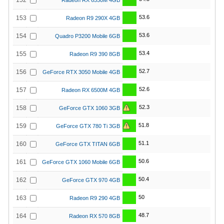
152
Radeon RX 6550M 4GB
53.6
153
Radeon R9 290X 4GB
53.6
154
Quadro P3200 Mobile 6GB
53.4
155
Radeon R9 390 8GB
52.7
156
GeForce RTX 3050 Mobile 4GB
52.6
157
Radeon RX 6500M 4GB
52.3
158
GeForce GTX 1060 3GB
51.8
159
GeForce GTX 780 Ti 3GB
51.1
160
GeForce GTX TITAN 6GB
50.6
161
GeForce GTX 1060 Mobile 6GB
50.4
162
GeForce GTX 970 4GB
50
163
Radeon R9 290 4GB
48.7
164
Radeon RX 570 8GB