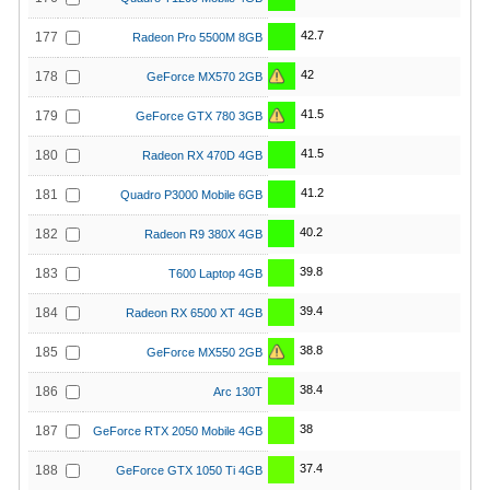
42.7
177
Radeon Pro 5500M 8GB
42
178
GeForce MX570 2GB
41.5
179
GeForce GTX 780 3GB
41.5
180
Radeon RX 470D 4GB
41.2
181
Quadro P3000 Mobile 6GB
40.2
182
Radeon R9 380X 4GB
39.8
183
T600 Laptop 4GB
39.4
184
Radeon RX 6500 XT 4GB
38.8
185
GeForce MX550 2GB
38.4
186
Arc 130T
38
187
GeForce RTX 2050 Mobile 4GB
37.4
188
GeForce GTX 1050 Ti 4GB