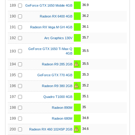
36.9
189
GeForce GTX 1650 Mobile 4GB
36.2
190
Radeon RX 6400 4GB
36.1
191
Radeon RX Vega M GH 4GB
35.7
192
Arc Graphics 130V
GeForce GTX 1650 Ti Max-Q
35.5
193
4GB
35.5
194
Radeon R9 285 2GB
35.3
195
GeForce GTX 770 4GB
35.2
196
Radeon R9 380 2GB
35.1
197
Quadro T1000 4GB
35
198
Radeon 890M
34.8
199
Radeon 680M
34.6
200
Radeon RX 460 1024SP 2GB