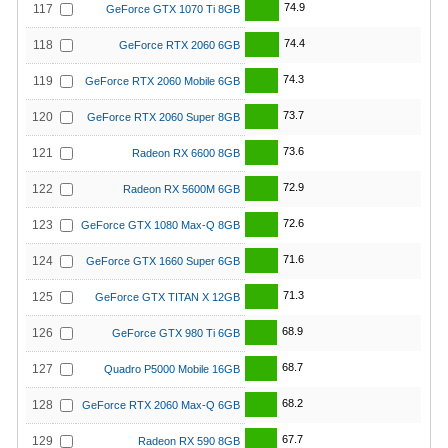
74.9
117
GeForce GTX 1070 Ti 8GB
74.4
118
GeForce RTX 2060 6GB
74.3
119
GeForce RTX 2060 Mobile 6GB
73.7
120
GeForce RTX 2060 Super 8GB
73.6
121
Radeon RX 6600 8GB
72.9
122
Radeon RX 5600M 6GB
72.6
123
GeForce GTX 1080 Max-Q 8GB
71.6
124
GeForce GTX 1660 Super 6GB
71.3
125
GeForce GTX TITAN X 12GB
68.9
126
GeForce GTX 980 Ti 6GB
68.7
127
Quadro P5000 Mobile 16GB
68.2
128
GeForce RTX 2060 Max-Q 6GB
67.7
129
Radeon RX 590 8GB