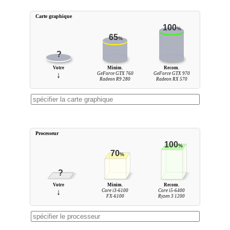
Carte graphique
100
%
65
%
?
Votre
Minim.
Recom.
↓
GeForce GTX 760
GeForce GTX 970
Radeon R9 280
Radeon RX 570
Processeur
100
%
70
%
?
Votre
Minim.
Recom.
↓
Core i3-6100
Core i5-6400
FX-6100
Ryzen 3 1200