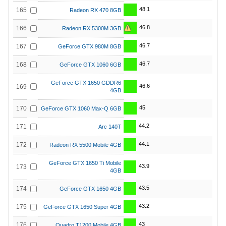
48.1
165
Radeon RX 470 8GB
46.8
166
Radeon RX 5300M 3GB
46.7
167
GeForce GTX 980M 8GB
46.7
168
GeForce GTX 1060 6GB
GeForce GTX 1650 GDDR6
46.6
169
4GB
45
170
GeForce GTX 1060 Max-Q 6GB
44.2
171
Arc 140T
44.1
172
Radeon RX 5500 Mobile 4GB
GeForce GTX 1650 Ti Mobile
43.9
173
4GB
43.5
174
GeForce GTX 1650 4GB
43.2
175
GeForce GTX 1650 Super 4GB
43
176
Quadro T1200 Mobile 4GB