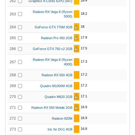
18.4
262
Graphics 4-Cores iGPU (Arc)
Radeon RX Vega 8 (Ryzen
18.2
263
5000)
18
264
GeForce GTX 770M 3GB
17.9
265
Radeon Pro 450 2GB
17.5
266
GeForce GTX 750 v2 2GB
Radeon RX Vega 8 (Ryzen
17.3
267
4000)
17.2
268
Radeon RX 550 4GB
17.2
269
Quadro M1000M 4GB
17.1
270
Quadro M620 2GB
16.9
271
Radeon RX 550 Mobile 2GB
16.9
272
Radeon 820M
16.8
273
Iris Xe DG1 4GB