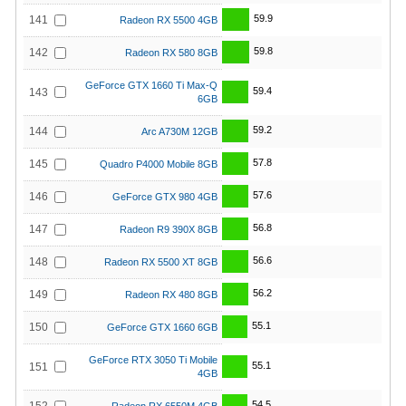
59.9
141
Radeon RX 5500 4GB
59.8
142
Radeon RX 580 8GB
GeForce GTX 1660 Ti Max-Q
59.4
143
6GB
59.2
144
Arc A730M 12GB
57.8
145
Quadro P4000 Mobile 8GB
57.6
146
GeForce GTX 980 4GB
56.8
147
Radeon R9 390X 8GB
56.6
148
Radeon RX 5500 XT 8GB
56.2
149
Radeon RX 480 8GB
55.1
150
GeForce GTX 1660 6GB
GeForce RTX 3050 Ti Mobile
55.1
151
4GB
54.5