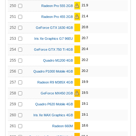
21.9
250
Radeon Pro 555 2GB
21.4
251
Radeon Pro 455 2GB
20.8
252
GeForce GTX 1630 4GB
20.7
253
Iris Xe Graphics G7 96EU
20.4
254
GeForce GTX 750 Ti 4GB
20.2
255
Quadro M1200 4GB
20.2
256
Quadro P1000 Mobile 4GB
19.9
257
Radeon R9 M385X 4GB
19.5
258
GeForce MX450 2GB
19.1
259
Quadro P620 Mobile 4GB
19.1
260
Iris Xe MAX Graphics 4GB
18.6
261
Radeon 660M