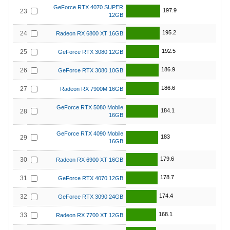
GeForce RTX 4070 SUPER
197.9
23
12GB
195.2
24
Radeon RX 6800 XT 16GB
192.5
25
GeForce RTX 3080 12GB
186.9
26
GeForce RTX 3080 10GB
186.6
27
Radeon RX 7900M 16GB
GeForce RTX 5080 Mobile
184.1
28
16GB
GeForce RTX 4090 Mobile
183
29
16GB
179.6
30
Radeon RX 6900 XT 16GB
178.7
31
GeForce RTX 4070 12GB
174.4
32
GeForce RTX 3090 24GB
168.1
33
Radeon RX 7700 XT 12GB