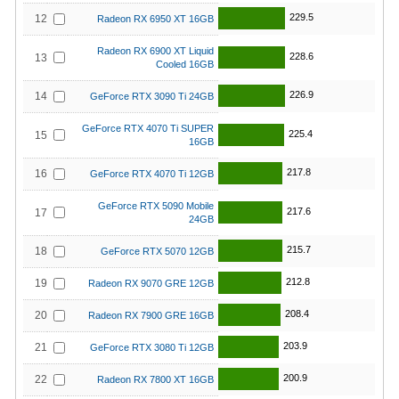
229.5
12
Radeon RX 6950 XT 16GB
Radeon RX 6900 XT Liquid
228.6
13
Cooled 16GB
226.9
14
GeForce RTX 3090 Ti 24GB
GeForce RTX 4070 Ti SUPER
225.4
15
16GB
217.8
16
GeForce RTX 4070 Ti 12GB
GeForce RTX 5090 Mobile
217.6
17
24GB
215.7
18
GeForce RTX 5070 12GB
212.8
19
Radeon RX 9070 GRE 12GB
208.4
20
Radeon RX 7900 GRE 16GB
203.9
21
GeForce RTX 3080 Ti 12GB
200.9
22
Radeon RX 7800 XT 16GB