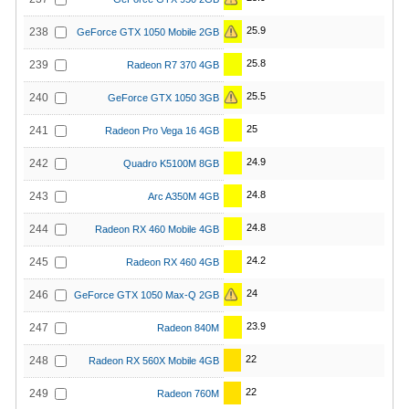
25.9
238
GeForce GTX 1050 Mobile 2GB
25.8
239
Radeon R7 370 4GB
25.5
240
GeForce GTX 1050 3GB
25
241
Radeon Pro Vega 16 4GB
24.9
242
Quadro K5100M 8GB
24.8
243
Arc A350M 4GB
24.8
244
Radeon RX 460 Mobile 4GB
24.2
245
Radeon RX 460 4GB
24
246
GeForce GTX 1050 Max-Q 2GB
23.9
247
Radeon 840M
22
248
Radeon RX 560X Mobile 4GB
22
249
Radeon 760M