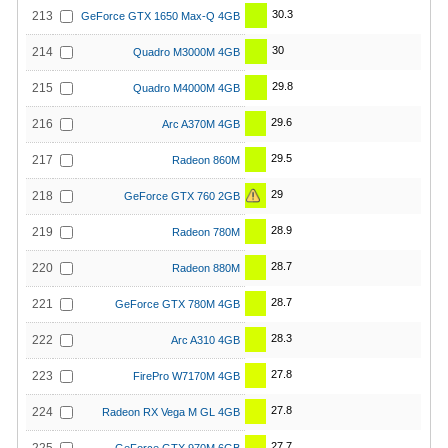
30.3
213
GeForce GTX 1650 Max-Q 4GB
30
214
Quadro M3000M 4GB
29.8
215
Quadro M4000M 4GB
29.6
216
Arc A370M 4GB
29.5
217
Radeon 860M
29
218
GeForce GTX 760 2GB
28.9
219
Radeon 780M
28.7
220
Radeon 880M
28.7
221
GeForce GTX 780M 4GB
28.3
222
Arc A310 4GB
27.8
223
FirePro W7170M 4GB
27.8
224
Radeon RX Vega M GL 4GB
27.7