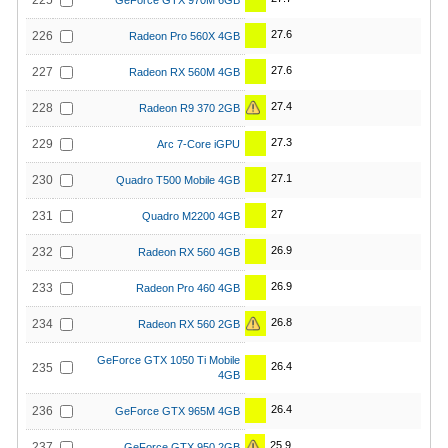
225
GeForce GTX 970M 6GB
27.6
226
Radeon Pro 560X 4GB
27.6
227
Radeon RX 560M 4GB
27.4
228
Radeon R9 370 2GB
27.3
229
Arc 7-Core iGPU
27.1
230
Quadro T500 Mobile 4GB
27
231
Quadro M2200 4GB
26.9
232
Radeon RX 560 4GB
26.9
233
Radeon Pro 460 4GB
26.8
234
Radeon RX 560 2GB
GeForce GTX 1050 Ti Mobile
26.4
235
4GB
26.4
236
GeForce GTX 965M 4GB
25.9
237
GeForce GTX 950 2GB