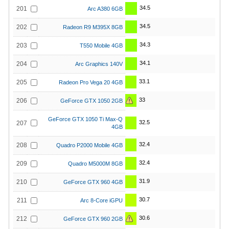
34.5
201
Arc A380 6GB
34.5
202
Radeon R9 M395X 8GB
34.3
203
T550 Mobile 4GB
34.1
204
Arc Graphics 140V
33.1
205
Radeon Pro Vega 20 4GB
33
206
GeForce GTX 1050 2GB
GeForce GTX 1050 Ti Max-Q
32.5
207
4GB
32.4
208
Quadro P2000 Mobile 4GB
32.4
209
Quadro M5000M 8GB
31.9
210
GeForce GTX 960 4GB
30.7
211
Arc 8-Core iGPU
30.6
212
GeForce GTX 960 2GB