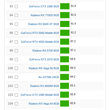
91.9
93
GeForce GTX 1080 8GB
91.5
94
Radeon RX 7700S 8GB
91.4
95
Radeon RX 6600 XT 8GB
91.2
96
GeForce RTX 5060 Mobile 8GB
87.2
97
GeForce RTX 4050 Mobile 6GB
87.1
98
Radeon RX 5700 8GB
84.6
99
GeForce RTX 2070 8GB
84.3
100
Radeon RX Vega 56 8GB
84.2
101
Arc A770M 16GB
83.1
102
Radeon RX 6650M 8GB
82.8
103
GeForce GTX 1080 Mobile 8GB
82.6
104
Radeon RX Vega 64 8GB