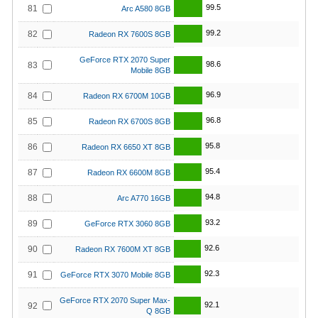
99.5
81
Arc A580 8GB
99.2
82
Radeon RX 7600S 8GB
GeForce RTX 2070 Super
98.6
83
Mobile 8GB
96.9
84
Radeon RX 6700M 10GB
96.8
85
Radeon RX 6700S 8GB
95.8
86
Radeon RX 6650 XT 8GB
95.4
87
Radeon RX 6600M 8GB
94.8
88
Arc A770 16GB
93.2
89
GeForce RTX 3060 8GB
92.6
90
Radeon RX 7600M XT 8GB
92.3
91
GeForce RTX 3070 Mobile 8GB
GeForce RTX 2070 Super Max-
92.1
92
Q 8GB