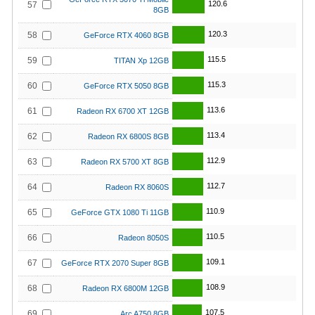
120.6
57
8GB
120.3
58
GeForce RTX 4060 8GB
115.5
59
TITAN Xp 12GB
115.3
60
GeForce RTX 5050 8GB
113.6
61
Radeon RX 6700 XT 12GB
113.4
62
Radeon RX 6800S 8GB
112.9
63
Radeon RX 5700 XT 8GB
112.7
64
Radeon RX 8060S
110.9
65
GeForce GTX 1080 Ti 11GB
110.5
66
Radeon 8050S
109.1
67
GeForce RTX 2070 Super 8GB
108.9
68
Radeon RX 6800M 12GB
107.5
69
Arc A750 8GB