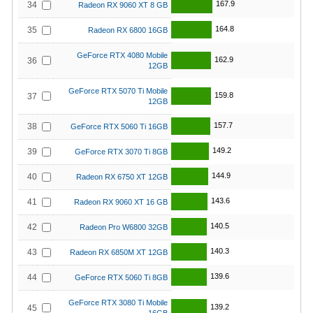
167.9
34
Radeon RX 9060 XT 8 GB
164.8
35
Radeon RX 6800 16GB
GeForce RTX 4080 Mobile
162.9
36
12GB
GeForce RTX 5070 Ti Mobile
159.8
37
12GB
157.7
38
GeForce RTX 5060 Ti 16GB
149.2
39
GeForce RTX 3070 Ti 8GB
144.9
40
Radeon RX 6750 XT 12GB
143.6
41
Radeon RX 9060 XT 16 GB
140.5
42
Radeon Pro W6800 32GB
140.3
43
Radeon RX 6850M XT 12GB
139.6
44
GeForce RTX 5060 Ti 8GB
GeForce RTX 3080 Ti Mobile
139.2
45