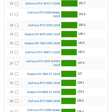
151.7
16
GeForce RTX 4070 Ti 12GB
GeForce RTX 5090 Mobile
151.6
17
24GB
150.3
18
GeForce RTX 5070 12GB
145.1
19
Radeon RX 9070 GRE 12GB
142.2
20
Radeon RX 7900 GRE 16GB
142.1
21
GeForce RTX 3080 Ti 12GB
GeForce RTX 4070 SUPER
137.9
22
12GB
137
23
Radeon RX 7800 XT 16GB
134.1
24
GeForce RTX 3080 12GB
133.2
25
Radeon RX 6800 XT 16GB
130.2
26
GeForce RTX 3080 10GB
GeForce RTX 5080 Mobile
128.3