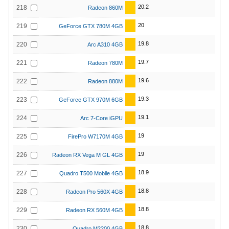
20.2
218
Radeon 860M
20
219
GeForce GTX 780M 4GB
19.8
220
Arc A310 4GB
19.7
221
Radeon 780M
19.6
222
Radeon 880M
19.3
223
GeForce GTX 970M 6GB
19.1
224
Arc 7-Core iGPU
19
225
FirePro W7170M 4GB
19
226
Radeon RX Vega M GL 4GB
18.9
227
Quadro T500 Mobile 4GB
18.8
228
Radeon Pro 560X 4GB
18.8
229
Radeon RX 560M 4GB
18.8
230
Quadro M2200 4GB