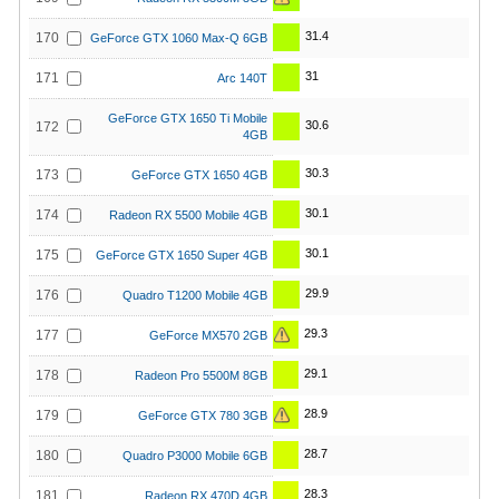
31.4
170
GeForce GTX 1060 Max-Q 6GB
31
171
Arc 140T
GeForce GTX 1650 Ti Mobile
30.6
172
4GB
30.3
173
GeForce GTX 1650 4GB
30.1
174
Radeon RX 5500 Mobile 4GB
30.1
175
GeForce GTX 1650 Super 4GB
29.9
176
Quadro T1200 Mobile 4GB
29.3
177
GeForce MX570 2GB
29.1
178
Radeon Pro 5500M 8GB
28.9
179
GeForce GTX 780 3GB
28.7
180
Quadro P3000 Mobile 6GB
28.3
181
Radeon RX 470D 4GB