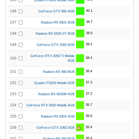
145
Quadro P4000 Mobile 8GB
40.1
146
GeForce GTX 980 4GB
38.7
147
Radeon R9 390X 8GB
38.6
148
Radeon RX 5500 XT 8GB
38.4
149
GeForce GTX 1660 6GB
GeForce RTX 3050 Ti Mobile
38.4
150
4GB
38.4
151
Radeon RX 480 8GB
37.3
152
Quadro P3200 Mobile 6GB
37.2
153
Radeon RX 6550M 4GB
36.7
154
GeForce RTX 3050 Mobile 4GB
36.6
155
Radeon R9 290X 4GB
36.4
156
GeForce GTX 1060 3GB
36.4
157
Radeon R9 390 8GB