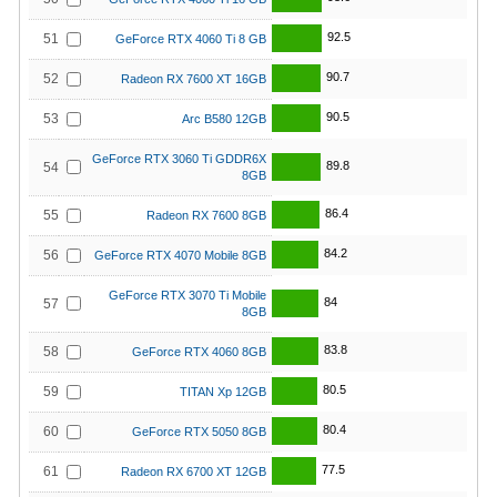
92.5
51
GeForce RTX 4060 Ti 8 GB
90.7
52
Radeon RX 7600 XT 16GB
90.5
53
Arc B580 12GB
GeForce RTX 3060 Ti GDDR6X
89.8
54
8GB
86.4
55
Radeon RX 7600 8GB
84.2
56
GeForce RTX 4070 Mobile 8GB
GeForce RTX 3070 Ti Mobile
84
57
8GB
83.8
58
GeForce RTX 4060 8GB
80.5
59
TITAN Xp 12GB
80.4
60
GeForce RTX 5050 8GB
77.5
61
Radeon RX 6700 XT 12GB