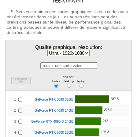
(
FPS
moyen)
!!!
Seules certaines des cartes graphiques listées ci-dessous
ont été testées dans ce jeu. Les autres résultats sont des
prévisions basées sur le niveau de performance global des
cartes graphiques et peuvent différer de manière significative
des résultats réels.
Qualité graphique, résolution:
afficher:
comparer
toutes
desktop
laptop
(
0
)
287.5
1
GeForce RTX 5090 32GB
226.9
2
GeForce RTX 4090 24GB
213.1
3
GeForce RTX 4090 D 24GB
196.3
4
GeForce RTX 5080 16GB