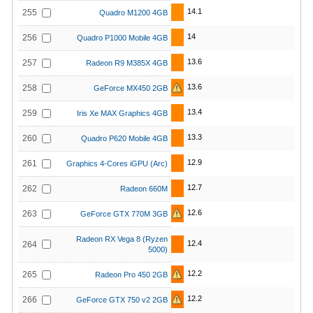
14.1
255
Quadro M1200 4GB
14
256
Quadro P1000 Mobile 4GB
13.6
257
Radeon R9 M385X 4GB
13.6
258
GeForce MX450 2GB
13.4
259
Iris Xe MAX Graphics 4GB
13.3
260
Quadro P620 Mobile 4GB
12.9
261
Graphics 4-Cores iGPU (Arc)
12.7
262
Radeon 660M
12.6
263
GeForce GTX 770M 3GB
Radeon RX Vega 8 (Ryzen
12.4
264
5000)
12.2
265
Radeon Pro 450 2GB
12.2
266
GeForce GTX 750 v2 2GB