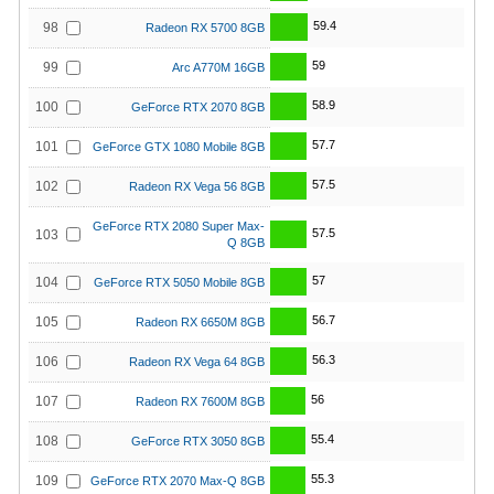
59.4
98
Radeon RX 5700 8GB
59
99
Arc A770M 16GB
58.9
100
GeForce RTX 2070 8GB
57.7
101
GeForce GTX 1080 Mobile 8GB
57.5
102
Radeon RX Vega 56 8GB
GeForce RTX 2080 Super Max-
57.5
103
Q 8GB
57
104
GeForce RTX 5050 Mobile 8GB
56.7
105
Radeon RX 6650M 8GB
56.3
106
Radeon RX Vega 64 8GB
56
107
Radeon RX 7600M 8GB
55.4
108
GeForce RTX 3050 8GB
55.3
109
GeForce RTX 2070 Max-Q 8GB