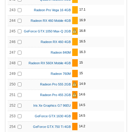
17.1
243
Radeon Pro Vega 16 4GB
16.9
244
Radeon RX 460 Mobile 4GB
16.8
245
GeForce GTX 1050 Max-Q 2GB
16.5
246
Radeon RX 460 4GB
16.3
247
Radeon 840M
15
248
Radeon RX 560X Mobile 4GB
15
249
Radeon 760M
14.9
250
Radeon Pro 555 2GB
14.6
251
Radeon Pro 455 2GB
14.5
252
Iris Xe Graphics G7 96EU
14.5
253
GeForce GTX 1630 4GB
14.2
254
GeForce GTX 750 Ti 4GB