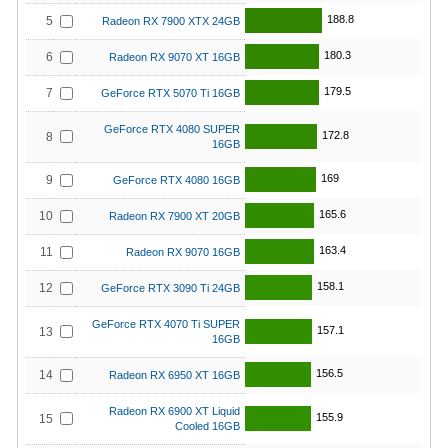
188.8
5
Radeon RX 7900 XTX 24GB
180.3
6
Radeon RX 9070 XT 16GB
179.5
7
GeForce RTX 5070 Ti 16GB
GeForce RTX 4080 SUPER
172.8
8
16GB
169
9
GeForce RTX 4080 16GB
165.6
10
Radeon RX 7900 XT 20GB
163.4
11
Radeon RX 9070 16GB
158.1
12
GeForce RTX 3090 Ti 24GB
GeForce RTX 4070 Ti SUPER
157.1
13
16GB
156.5
14
Radeon RX 6950 XT 16GB
Radeon RX 6900 XT Liquid
155.9
15
Cooled 16GB