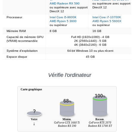
AMD Radeon RX 590
ou supérieure avec support
ou supérieure avec support
DirectX 12
DirectX 12
Processeur
Intel Core i5-9600K
Intel Core i7-10700K
AMD Ryzen 5 3600
AMD Ryzen 5 5600X
ou supérieur
ou supérieur
Mémoire RAM
8 GB
16 GB
Capacité de mémoire GPU
Full HD (1920x1080) - 4 GB
(VRAM) recommandée
2K (2560x1440) - 5 GB
4K (3840x2160) - 6 GB
Système d'exploitation
64-bit Windows 10 ou plus récent
Espace disque
45 GB
Vérifie l'ordinateur
Carte graphique
100
%
68
%
?
Votre
Minim.
Recom.
↓
GeForce GTX 1660 Ti
GeForce RTX 2070
Radeon RX 590
Radeon RX 5700 XT