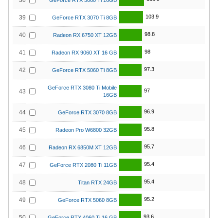
38
GeForce RTX 5060 Ti 16GB
103.9
39
GeForce RTX 3070 Ti 8GB
98.8
40
Radeon RX 6750 XT 12GB
98
41
Radeon RX 9060 XT 16 GB
97.3
42
GeForce RTX 5060 Ti 8GB
GeForce RTX 3080 Ti Mobile
97
43
16GB
96.9
44
GeForce RTX 3070 8GB
95.8
45
Radeon Pro W6800 32GB
95.7
46
Radeon RX 6850M XT 12GB
95.4
47
GeForce RTX 2080 Ti 11GB
95.4
48
Titan RTX 24GB
95.2
49
GeForce RTX 5060 8GB
93.6
50
GeForce RTX 4060 Ti 16 GB