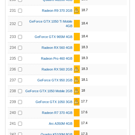
18.7
231
Radeon R9 370 2GB
GeForce GTX 1050 Ti Mobile
18.4
232
4GB
18.4
233
GeForce GTX 965M 4GB
18.3
234
Radeon RX 560 4GB
18.3
235
Radeon Pro 460 4GB
18.3
236
Radeon RX 560 2GB
18.1
237
GeForce GTX 950 2GB
18
238
GeForce GTX 1050 Mobile 2GB
17.7
239
GeForce GTX 1050 3GB
17.6
240
Radeon R7 370 4GB
17.4
241
Arc A350M 4GB
17.3
242
Quadro K5100M 8GB