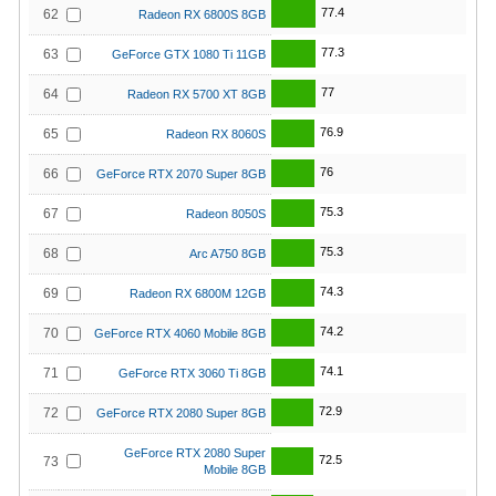
77.4
62
Radeon RX 6800S 8GB
77.3
63
GeForce GTX 1080 Ti 11GB
77
64
Radeon RX 5700 XT 8GB
76.9
65
Radeon RX 8060S
76
66
GeForce RTX 2070 Super 8GB
75.3
67
Radeon 8050S
75.3
68
Arc A750 8GB
74.3
69
Radeon RX 6800M 12GB
74.2
70
GeForce RTX 4060 Mobile 8GB
74.1
71
GeForce RTX 3060 Ti 8GB
72.9
72
GeForce RTX 2080 Super 8GB
GeForce RTX 2080 Super
72.5
73
Mobile 8GB