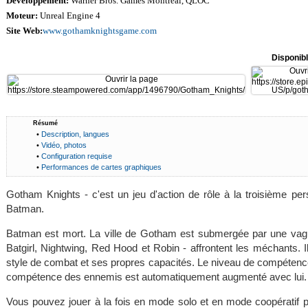
Développement:
Warner Bros. Games Montréal, QLOC
Moteur:
Unreal Engine 4
Site Web:
www.gothamknightsgame.com
Disponib
Résumé
•
Description, langues
•
Vidéo, photos
•
Configuration requise
•
Performances de cartes graphiques
Gotham Knights - c'est un jeu d'action de rôle à la troisième 
Batman.
Batman est mort. La ville de Gotham est submergée par une vague
Batgirl, Nightwing, Red Hood et Robin - affrontent les méchants. 
style de combat et ses propres capacités. Le niveau de compétenc
compétence des ennemis est automatiquement augmenté avec lui.
Vous pouvez jouer à la fois en mode solo et en mode coopératif po