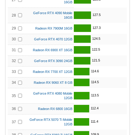
27
16GB
GeForce RTX 4090 Mobile
127.5
28
16GB
127.3
29
Radeon RX 7900M 16GB
124.5
30
GeForce RTX 4070 12GB
122.5
31
Radeon RX 6900 XT 16GB
121.5
32
GeForce RTX 3090 24GB
114.6
33
Radeon RX 7700 XT 12GB
114.5
34
Radeon RX 9060 XT 8 GB
GeForce RTX 4080 Mobile
113.5
35
12GB
112.4
36
Radeon RX 6800 16GB
GeForce RTX 5070 Ti Mobile
111.4
37
12GB
109.9