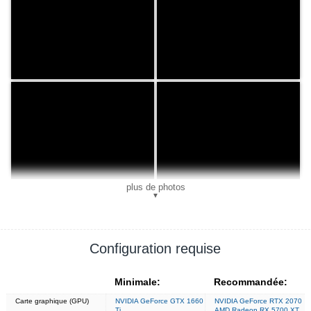
plus de photos
▼
Configuration requise
Minimale:
Recommandée:
Carte graphique (GPU)
NVIDIA GeForce GTX 1660
NVIDIA GeForce RTX 2070
Ti
AMD Radeon RX 5700 XT