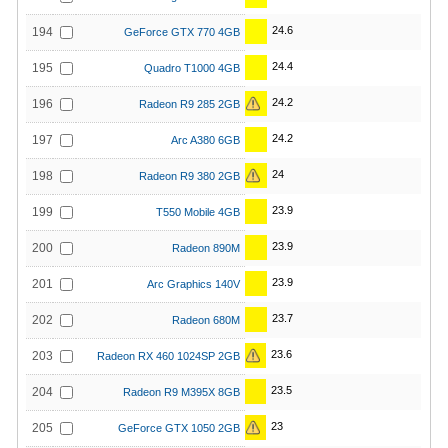
24.6
194
GeForce GTX 770 4GB
24.4
195
Quadro T1000 4GB
24.2
196
Radeon R9 285 2GB
24.2
197
Arc A380 6GB
24
198
Radeon R9 380 2GB
23.9
199
T550 Mobile 4GB
23.9
200
Radeon 890M
23.9
201
Arc Graphics 140V
23.7
202
Radeon 680M
23.6
203
Radeon RX 460 1024SP 2GB
23.5
204
Radeon R9 M395X 8GB
23
205
GeForce GTX 1050 2GB