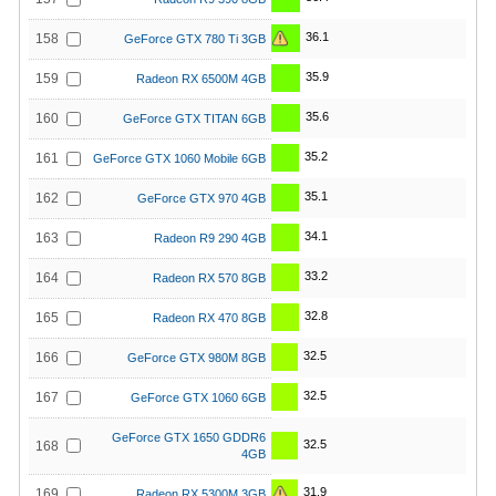
36.1
158
GeForce GTX 780 Ti 3GB
35.9
159
Radeon RX 6500M 4GB
35.6
160
GeForce GTX TITAN 6GB
35.2
161
GeForce GTX 1060 Mobile 6GB
35.1
162
GeForce GTX 970 4GB
34.1
163
Radeon R9 290 4GB
33.2
164
Radeon RX 570 8GB
32.8
165
Radeon RX 470 8GB
32.5
166
GeForce GTX 980M 8GB
32.5
167
GeForce GTX 1060 6GB
GeForce GTX 1650 GDDR6
32.5
168
4GB
31.9
169
Radeon RX 5300M 3GB