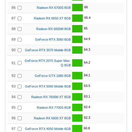
66
86
Radeon RX 6700S 8GB
65.4
87
Radeon RX 6650 XT 8GB
65
88
Radeon RX 6600M 8GB
64.9
89
GeForce RTX 3060 8GB
64.3
90
GeForce RTX 3070 Mobile 8GB
GeForce RTX 2070 Super Max-
64.2
91
Q 8GB
64.1
92
GeForce GTX 1080 8GB
63.5
93
GeForce RTX 5060 Mobile 8GB
63.1
94
Radeon RX 7600M XT 8GB
62.4
95
Radeon RX 7700S 8GB
62.3
96
Radeon RX 6600 XT 8GB
60.8
97
GeForce RTX 4050 Mobile 6GB