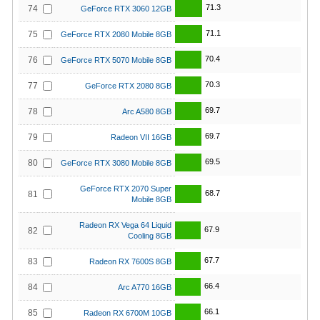
71.3
74
GeForce RTX 3060 12GB
71.1
75
GeForce RTX 2080 Mobile 8GB
70.4
76
GeForce RTX 5070 Mobile 8GB
70.3
77
GeForce RTX 2080 8GB
69.7
78
Arc A580 8GB
69.7
79
Radeon VII 16GB
69.5
80
GeForce RTX 3080 Mobile 8GB
GeForce RTX 2070 Super
68.7
81
Mobile 8GB
Radeon RX Vega 64 Liquid
67.9
82
Cooling 8GB
67.7
83
Radeon RX 7600S 8GB
66.4
84
Arc A770 16GB
66.1
85
Radeon RX 6700M 10GB