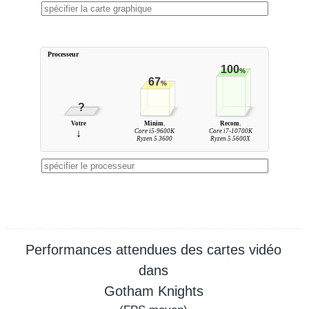
Processeur
100
%
67
%
?
Votre
Minim.
Recom.
↓
Core i5-9600K
Core i7-10700K
Ryzen 5 3600
Ryzen 5 5600X
Performances attendues des cartes vidéo
dans
Gotham Knights