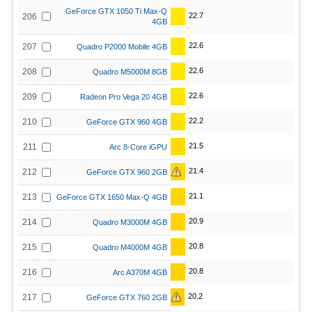
GeForce GTX 1050 Ti Max-Q
22.7
206
4GB
22.6
207
Quadro P2000 Mobile 4GB
22.6
208
Quadro M5000M 8GB
22.6
209
Radeon Pro Vega 20 4GB
22.2
210
GeForce GTX 960 4GB
21.5
211
Arc 8-Core iGPU
21.4
212
GeForce GTX 960 2GB
21.1
213
GeForce GTX 1650 Max-Q 4GB
20.9
214
Quadro M3000M 4GB
20.8
215
Quadro M4000M 4GB
20.8
216
Arc A370M 4GB
20.2
217
GeForce GTX 760 2GB