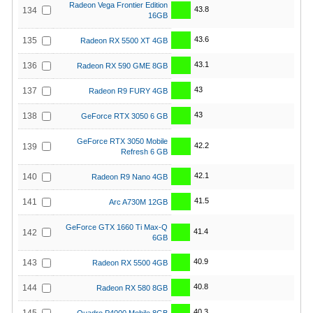
Radeon Vega Frontier Edition
43.8
134
16GB
43.6
135
Radeon RX 5500 XT 4GB
43.1
136
Radeon RX 590 GME 8GB
43
137
Radeon R9 FURY 4GB
43
138
GeForce RTX 3050 6 GB
GeForce RTX 3050 Mobile
42.2
139
Refresh 6 GB
42.1
140
Radeon R9 Nano 4GB
41.5
141
Arc A730M 12GB
GeForce GTX 1660 Ti Max-Q
41.4
142
6GB
40.9
143
Radeon RX 5500 4GB
40.8
144
Radeon RX 580 8GB
40.3