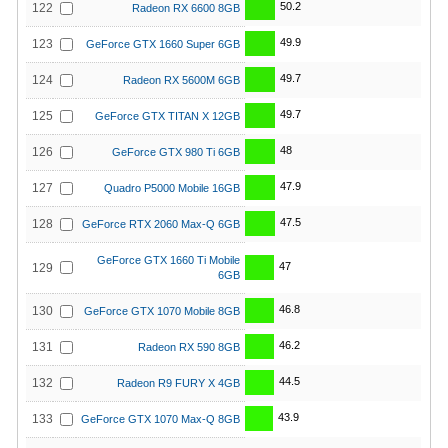
50.2
122
Radeon RX 6600 8GB
49.9
123
GeForce GTX 1660 Super 6GB
49.7
124
Radeon RX 5600M 6GB
49.7
125
GeForce GTX TITAN X 12GB
48
126
GeForce GTX 980 Ti 6GB
47.9
127
Quadro P5000 Mobile 16GB
47.5
128
GeForce RTX 2060 Max-Q 6GB
GeForce GTX 1660 Ti Mobile
47
129
6GB
46.8
130
GeForce GTX 1070 Mobile 8GB
46.2
131
Radeon RX 590 8GB
44.5
132
Radeon R9 FURY X 4GB
43.9
133
GeForce GTX 1070 Max-Q 8GB