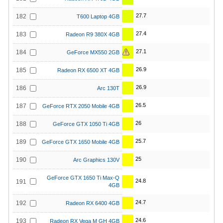
27.7
182
T600 Laptop 4GB
27.4
183
Radeon R9 380X 4GB
27.1
184
GeForce MX550 2GB
26.9
185
Radeon RX 6500 XT 4GB
26.9
186
Arc 130T
26.5
187
GeForce RTX 2050 Mobile 4GB
26
188
GeForce GTX 1050 Ti 4GB
25.7
189
GeForce GTX 1650 Mobile 4GB
25
190
Arc Graphics 130V
GeForce GTX 1650 Ti Max-Q
24.8
191
4GB
24.7
192
Radeon RX 6400 4GB
24.6
193
Radeon RX Vega M GH 4GB