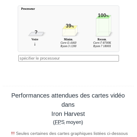
Processeur
100
%
39
%
?
Votre
Minim.
Recom.
↓
Core i5-4460
Core i7-8700K
Ryzen 3 1200
Ryzen 7 1800X
Performances attendues des cartes vidéo
dans
Iron Harvest
(
FPS
moyen)
!!!
Seules certaines des cartes graphiques listées ci-dessous