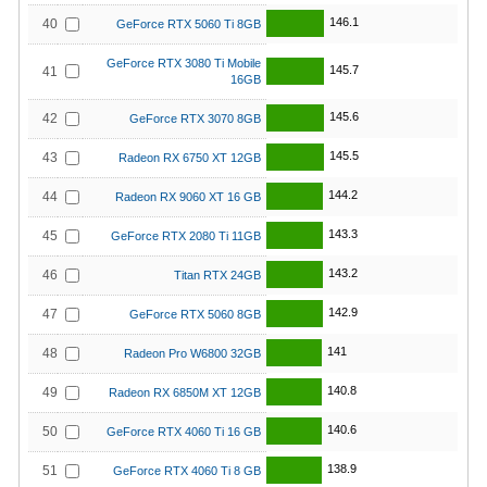
146.1
40
GeForce RTX 5060 Ti 8GB
GeForce RTX 3080 Ti Mobile
145.7
41
16GB
145.6
42
GeForce RTX 3070 8GB
145.5
43
Radeon RX 6750 XT 12GB
144.2
44
Radeon RX 9060 XT 16 GB
143.3
45
GeForce RTX 2080 Ti 11GB
143.2
46
Titan RTX 24GB
142.9
47
GeForce RTX 5060 8GB
141
48
Radeon Pro W6800 32GB
140.8
49
Radeon RX 6850M XT 12GB
140.6
50
GeForce RTX 4060 Ti 16 GB
138.9
51
GeForce RTX 4060 Ti 8 GB