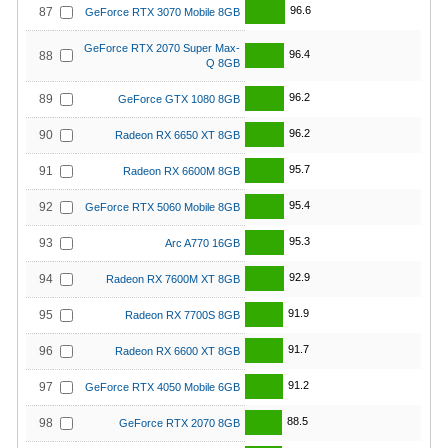
96.6
87
GeForce RTX 3070 Mobile 8GB
GeForce RTX 2070 Super Max-
96.4
88
Q 8GB
96.2
89
GeForce GTX 1080 8GB
96.2
90
Radeon RX 6650 XT 8GB
95.7
91
Radeon RX 6600M 8GB
95.4
92
GeForce RTX 5060 Mobile 8GB
95.3
93
Arc A770 16GB
92.9
94
Radeon RX 7600M XT 8GB
91.9
95
Radeon RX 7700S 8GB
91.7
96
Radeon RX 6600 XT 8GB
91.2
97
GeForce RTX 4050 Mobile 6GB
88.5
98
GeForce RTX 2070 8GB