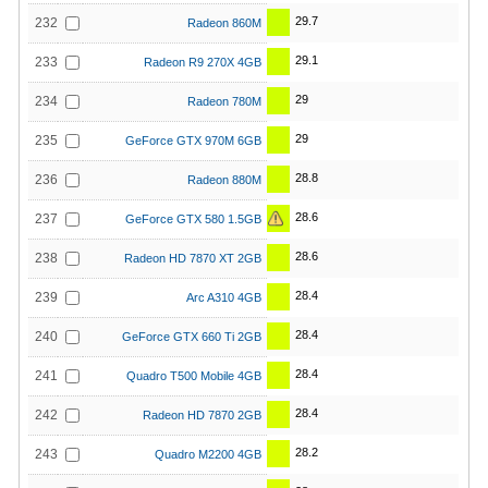
29.7
232
Radeon 860M
29.1
233
Radeon R9 270X 4GB
29
234
Radeon 780M
29
235
GeForce GTX 970M 6GB
28.8
236
Radeon 880M
28.6
237
GeForce GTX 580 1.5GB
28.6
238
Radeon HD 7870 XT 2GB
28.4
239
Arc A310 4GB
28.4
240
GeForce GTX 660 Ti 2GB
28.4
241
Quadro T500 Mobile 4GB
28.4
242
Radeon HD 7870 2GB
28.2
243
Quadro M2200 4GB