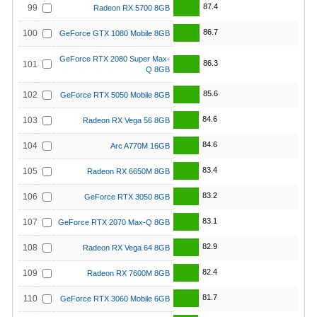
87.4
99
Radeon RX 5700 8GB
86.7
100
GeForce GTX 1080 Mobile 8GB
GeForce RTX 2080 Super Max-
86.3
101
Q 8GB
85.6
102
GeForce RTX 5050 Mobile 8GB
84.6
103
Radeon RX Vega 56 8GB
84.6
104
Arc A770M 16GB
83.4
105
Radeon RX 6650M 8GB
83.2
106
GeForce RTX 3050 8GB
83.1
107
GeForce RTX 2070 Max-Q 8GB
82.9
108
Radeon RX Vega 64 8GB
82.4
109
Radeon RX 7600M 8GB
81.7
110
GeForce RTX 3060 Mobile 6GB