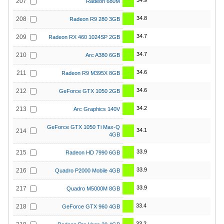
34.9
207
Radeon 680M
34.8
208
Radeon R9 280 3GB
34.7
209
Radeon RX 460 1024SP 2GB
34.7
210
Arc A380 6GB
34.6
211
Radeon R9 M395X 8GB
34.6
212
GeForce GTX 1050 2GB
34.2
213
Arc Graphics 140V
GeForce GTX 1050 Ti Max-Q
34.1
214
4GB
33.9
215
Radeon HD 7990 6GB
33.9
216
Quadro P2000 Mobile 4GB
33.9
217
Quadro M5000M 8GB
33.4
218
GeForce GTX 960 4GB
33.2