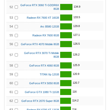
GeForce RTX 3060 Ti GDDR6X
134.9
52
8GB
133.5
53
Radeon RX 7600 XT 16GB
129.8
54
Arc B580 12GB
127.1
55
Radeon RX 7600 8GB
126.5
56
GeForce RTX 4070 Mobile 8GB
GeForce RTX 3070 Ti Mobile
126.2
57
8GB
125.9
58
GeForce RTX 4060 8GB
120.9
59
TITAN Xp 12GB
120.7
60
GeForce RTX 5050 8GB
116
61
GeForce GTX 1080 Ti 11GB
114.2
62
GeForce RTX 2070 Super 8GB
114
63
Radeon RX 6700 XT 12GB