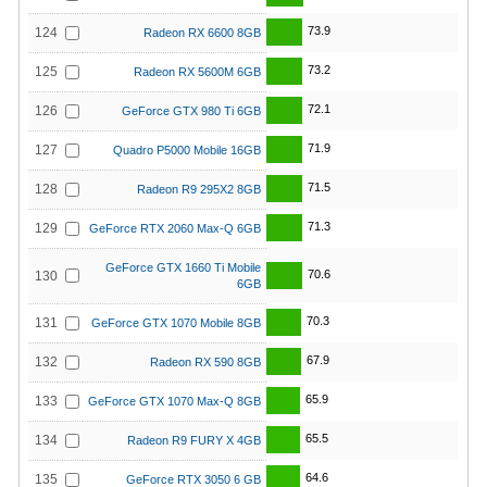
73.9
124
Radeon RX 6600 8GB
73.2
125
Radeon RX 5600M 6GB
72.1
126
GeForce GTX 980 Ti 6GB
71.9
127
Quadro P5000 Mobile 16GB
71.5
128
Radeon R9 295X2 8GB
71.3
129
GeForce RTX 2060 Max-Q 6GB
GeForce GTX 1660 Ti Mobile
70.6
130
6GB
70.3
131
GeForce GTX 1070 Mobile 8GB
67.9
132
Radeon RX 590 8GB
65.9
133
GeForce GTX 1070 Max-Q 8GB
65.5
134
Radeon R9 FURY X 4GB
64.6
135
GeForce RTX 3050 6 GB