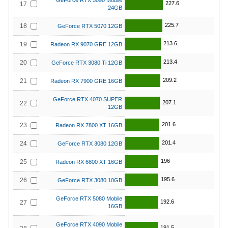
GeForce RTX 5090 Mobile
227.6
17
24GB
225.7
18
GeForce RTX 5070 12GB
213.6
19
Radeon RX 9070 GRE 12GB
213.4
20
GeForce RTX 3080 Ti 12GB
209.2
21
Radeon RX 7900 GRE 16GB
GeForce RTX 4070 SUPER
207.1
22
12GB
201.6
23
Radeon RX 7800 XT 16GB
201.4
24
GeForce RTX 3080 12GB
196
25
Radeon RX 6800 XT 16GB
195.6
26
GeForce RTX 3080 10GB
GeForce RTX 5080 Mobile
192.6
27
16GB
GeForce RTX 4090 Mobile
191.5