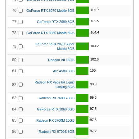
105.7
76
GeForce RTX 5070 Mobile 8GB
105.5
77
GeForce RTX 2080 8GB
104.4
78
GeForce RTX 3080 Mobile 8GB
GeForce RTX 2070 Super
103.2
79
Mobile 8GB
102.6
80
Radeon VII 16GB
100
81
Arc A580 8GB
Radeon RX Vega 64 Liquid
99.9
82
Cooling 8GB
99.6
83
Radeon RX 7600S 8GB
97.5
84
GeForce RTX 3060 8GB
97.3
85
Radeon RX 6700M 10GB
97.2
86
Radeon RX 6700S 8GB