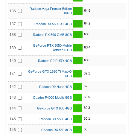
Radeon Vega Frontier Edition
64.5
136
16GB
64.2
137
Radeon RX 5500 XT 4GB
63.5
138
Radeon RX 590 GME 8GB
GeForce RTX 3050 Mobile
63.4
139
Refresh 6 GB
63.3
140
Radeon R9 FURY 4GB
GeForce GTX 1660 Ti Max-Q
62.1
141
6GB
62
142
Radeon R9 Nano 4GB
60.5
143
Quadro P4000 Mobile 8GB
60.3
144
GeForce GTX 980 4GB
60.1
145
Radeon RX 5500 4GB
60
146
Radeon RX 580 8GB