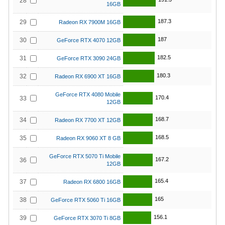
28
16GB
187.3
29
Radeon RX 7900M 16GB
187
30
GeForce RTX 4070 12GB
182.5
31
GeForce RTX 3090 24GB
180.3
32
Radeon RX 6900 XT 16GB
GeForce RTX 4080 Mobile
170.4
33
12GB
168.7
34
Radeon RX 7700 XT 12GB
168.5
35
Radeon RX 9060 XT 8 GB
GeForce RTX 5070 Ti Mobile
167.2
36
12GB
165.4
37
Radeon RX 6800 16GB
165
38
GeForce RTX 5060 Ti 16GB
156.1
39
GeForce RTX 3070 Ti 8GB