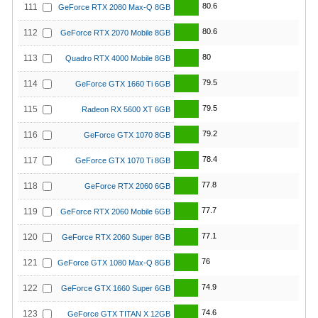
80.6
111
GeForce RTX 2080 Max-Q 8GB
80.6
112
GeForce RTX 2070 Mobile 8GB
80
113
Quadro RTX 4000 Mobile 8GB
79.5
114
GeForce GTX 1660 Ti 6GB
79.5
115
Radeon RX 5600 XT 6GB
79.2
116
GeForce GTX 1070 8GB
78.4
117
GeForce GTX 1070 Ti 8GB
77.8
118
GeForce RTX 2060 6GB
77.7
119
GeForce RTX 2060 Mobile 6GB
77.1
120
GeForce RTX 2060 Super 8GB
76
121
GeForce GTX 1080 Max-Q 8GB
74.9
122
GeForce GTX 1660 Super 6GB
74.6
123
GeForce GTX TITAN X 12GB