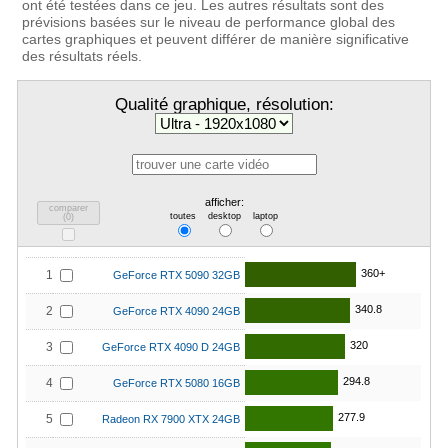
ont été testées dans ce jeu. Les autres résultats sont des
prévisions basées sur le niveau de performance global des
cartes graphiques et peuvent différer de manière significative
des résultats réels.
Qualité graphique, résolution:
afficher:
comparer
toutes
desktop
laptop
(
0
)
360+
1
GeForce RTX 5090 32GB
340.8
2
GeForce RTX 4090 24GB
320
3
GeForce RTX 4090 D 24GB
294.8
4
GeForce RTX 5080 16GB
277.9
5
Radeon RX 7900 XTX 24GB