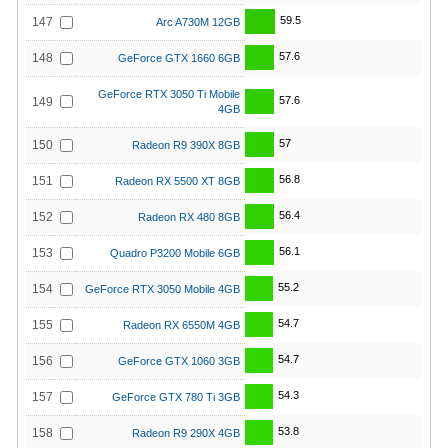
59.5
147
Arc A730M 12GB
57.6
148
GeForce GTX 1660 6GB
GeForce RTX 3050 Ti Mobile
57.6
149
4GB
57
150
Radeon R9 390X 8GB
56.8
151
Radeon RX 5500 XT 8GB
56.4
152
Radeon RX 480 8GB
56.1
153
Quadro P3200 Mobile 6GB
55.2
154
GeForce RTX 3050 Mobile 4GB
54.7
155
Radeon RX 6550M 4GB
54.7
156
GeForce GTX 1060 3GB
54.3
157
GeForce GTX 780 Ti 3GB
53.8
158
Radeon R9 290X 4GB