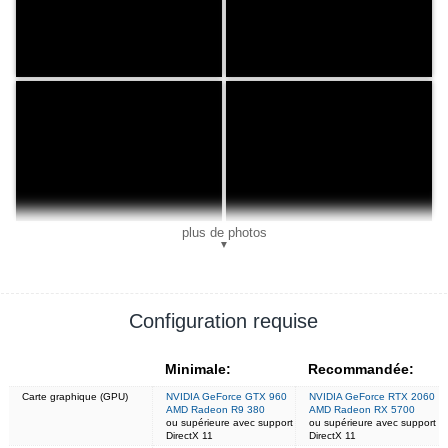
plus de photos
▼
Configuration requise
Minimale:
Recommandée:
Carte graphique (GPU)
NVIDIA GeForce GTX 960
NVIDIA GeForce RTX 2060
AMD Radeon R9 380
AMD Radeon RX 5700
ou supérieure avec support
ou supérieure avec support
DirectX 11
DirectX 11