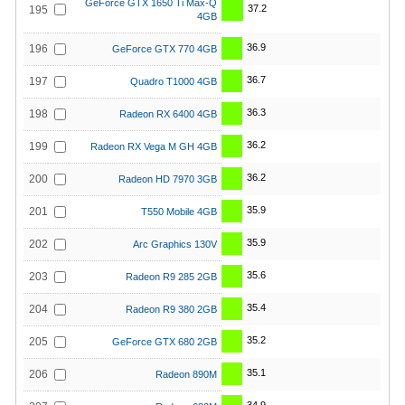
GeForce GTX 1650 Ti Max-Q
37.2
195
4GB
36.9
196
GeForce GTX 770 4GB
36.7
197
Quadro T1000 4GB
36.3
198
Radeon RX 6400 4GB
36.2
199
Radeon RX Vega M GH 4GB
36.2
200
Radeon HD 7970 3GB
35.9
201
T550 Mobile 4GB
35.9
202
Arc Graphics 130V
35.6
203
Radeon R9 285 2GB
35.4
204
Radeon R9 380 2GB
35.2
205
GeForce GTX 680 2GB
35.1
206
Radeon 890M