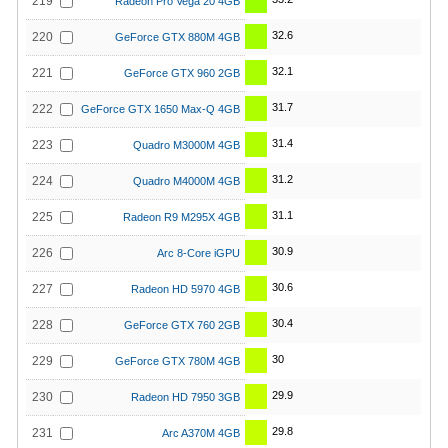
219
Radeon Pro Vega 20 4GB
32.6
220
GeForce GTX 880M 4GB
32.1
221
GeForce GTX 960 2GB
31.7
222
GeForce GTX 1650 Max-Q 4GB
31.4
223
Quadro M3000M 4GB
31.2
224
Quadro M4000M 4GB
31.1
225
Radeon R9 M295X 4GB
30.9
226
Arc 8-Core iGPU
30.6
227
Radeon HD 5970 4GB
30.4
228
GeForce GTX 760 2GB
30
229
GeForce GTX 780M 4GB
29.9
230
Radeon HD 7950 3GB
29.8
231
Arc A370M 4GB