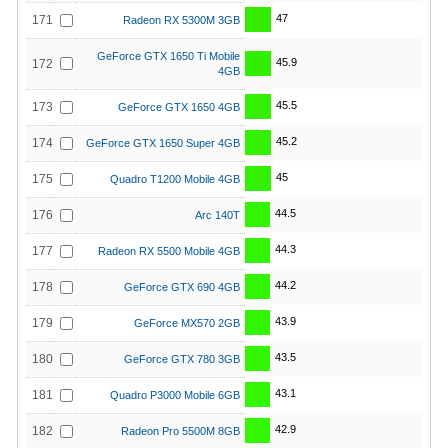
47
171
Radeon RX 5300M 3GB
GeForce GTX 1650 Ti Mobile
45.9
172
4GB
45.5
173
GeForce GTX 1650 4GB
45.2
174
GeForce GTX 1650 Super 4GB
45
175
Quadro T1200 Mobile 4GB
44.5
176
Arc 140T
44.3
177
Radeon RX 5500 Mobile 4GB
44.2
178
GeForce GTX 690 4GB
43.9
179
GeForce MX570 2GB
43.5
180
GeForce GTX 780 3GB
43.1
181
Quadro P3000 Mobile 6GB
42.9
182
Radeon Pro 5500M 8GB