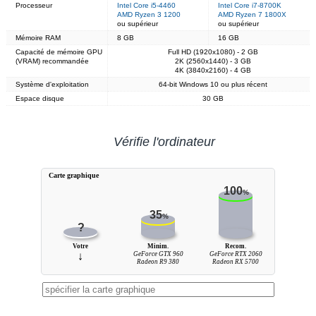
Processeur
Intel Core i5-4460
Intel Core i7-8700K
AMD Ryzen 3 1200
AMD Ryzen 7 1800X
ou supérieur
ou supérieur
Mémoire RAM
8 GB
16 GB
Capacité de mémoire GPU
Full HD (1920x1080) - 2 GB
(VRAM) recommandée
2K (2560x1440) - 3 GB
4K (3840x2160) - 4 GB
Système d'exploitation
64-bit Windows 10 ou plus récent
Espace disque
30 GB
Vérifie l'ordinateur
Carte graphique
100
%
35
%
?
Votre
Minim.
Recom.
↓
GeForce GTX 960
GeForce RTX 2060
Radeon R9 380
Radeon RX 5700