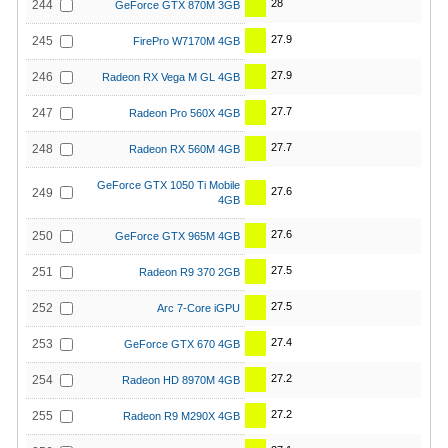
28
244
GeForce GTX 870M 3GB
27.9
245
FirePro W7170M 4GB
27.9
246
Radeon RX Vega M GL 4GB
27.7
247
Radeon Pro 560X 4GB
27.7
248
Radeon RX 560M 4GB
GeForce GTX 1050 Ti Mobile
27.6
249
4GB
27.6
250
GeForce GTX 965M 4GB
27.5
251
Radeon R9 370 2GB
27.5
252
Arc 7-Core iGPU
27.4
253
GeForce GTX 670 4GB
27.2
254
Radeon HD 8970M 4GB
27.2
255
Radeon R9 M290X 4GB