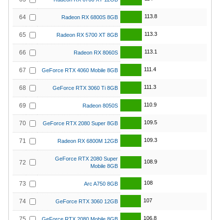
113.8
64
Radeon RX 6800S 8GB
113.3
65
Radeon RX 5700 XT 8GB
113.1
66
Radeon RX 8060S
111.4
67
GeForce RTX 4060 Mobile 8GB
111.3
68
GeForce RTX 3060 Ti 8GB
110.9
69
Radeon 8050S
109.5
70
GeForce RTX 2080 Super 8GB
109.3
71
Radeon RX 6800M 12GB
GeForce RTX 2080 Super
108.9
72
Mobile 8GB
108
73
Arc A750 8GB
107
74
GeForce RTX 3060 12GB
106.8
75
GeForce RTX 2080 Mobile 8GB