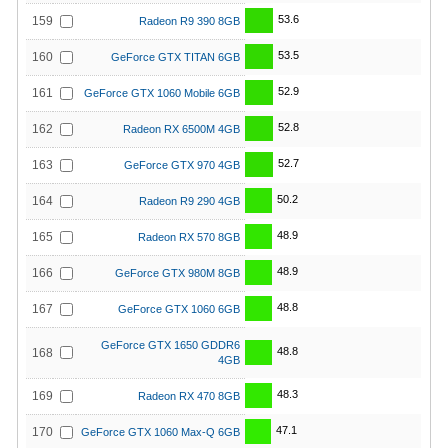
53.6
159
Radeon R9 390 8GB
53.5
160
GeForce GTX TITAN 6GB
52.9
161
GeForce GTX 1060 Mobile 6GB
52.8
162
Radeon RX 6500M 4GB
52.7
163
GeForce GTX 970 4GB
50.2
164
Radeon R9 290 4GB
48.9
165
Radeon RX 570 8GB
48.9
166
GeForce GTX 980M 8GB
48.8
167
GeForce GTX 1060 6GB
GeForce GTX 1650 GDDR6
48.8
168
4GB
48.3
169
Radeon RX 470 8GB
47.1
170
GeForce GTX 1060 Max-Q 6GB