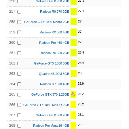
27.1
256
GeForce GTX 950 2GB
27.1
257
Radeon R9 270 2GB
27
258
GeForce GTX 1050 Mobile 2GB
27
259
Radeon RX 560 4GB
27
260
Radeon Pro 460 4GB
26.9
261
Radeon RX 560 2GB
26.6
262
GeForce GTX 1050 3GB
26
263
Quadro K5100M 8GB
25.9
264
Radeon R7 370 4GB
25.2
265
GeForce GTX 570 1.25GB
25.2
266
GeForce GTX 1050 Max-Q 2GB
25.1
267
GeForce GTX 660 2GB
25.1
268
Radeon Pro Vega 16 4GB