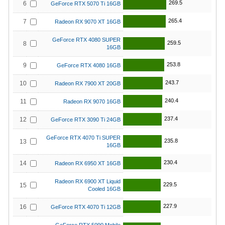
269.5
6
GeForce RTX 5070 Ti 16GB
265.4
7
Radeon RX 9070 XT 16GB
GeForce RTX 4080 SUPER
259.5
8
16GB
253.8
9
GeForce RTX 4080 16GB
243.7
10
Radeon RX 7900 XT 20GB
240.4
11
Radeon RX 9070 16GB
237.4
12
GeForce RTX 3090 Ti 24GB
GeForce RTX 4070 Ti SUPER
235.8
13
16GB
230.4
14
Radeon RX 6950 XT 16GB
Radeon RX 6900 XT Liquid
229.5
15
Cooled 16GB
227.9
16
GeForce RTX 4070 Ti 12GB