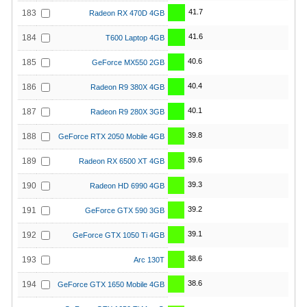
41.7
183
Radeon RX 470D 4GB
41.6
184
T600 Laptop 4GB
40.6
185
GeForce MX550 2GB
40.4
186
Radeon R9 380X 4GB
40.1
187
Radeon R9 280X 3GB
39.8
188
GeForce RTX 2050 Mobile 4GB
39.6
189
Radeon RX 6500 XT 4GB
39.3
190
Radeon HD 6990 4GB
39.2
191
GeForce GTX 590 3GB
39.1
192
GeForce GTX 1050 Ti 4GB
38.6
193
Arc 130T
38.6
194
GeForce GTX 1650 Mobile 4GB