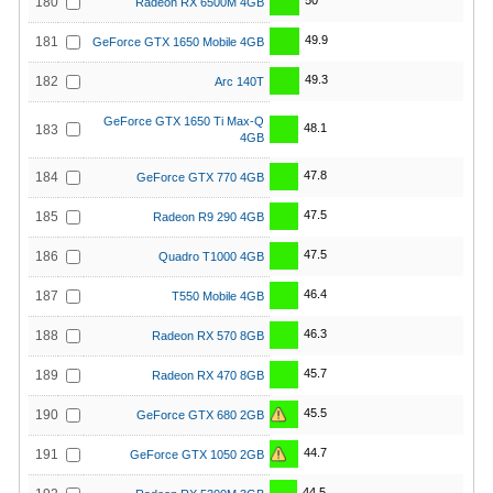
50
180
Radeon RX 6500M 4GB
49.9
181
GeForce GTX 1650 Mobile 4GB
49.3
182
Arc 140T
GeForce GTX 1650 Ti Max-Q
48.1
183
4GB
47.8
184
GeForce GTX 770 4GB
47.5
185
Radeon R9 290 4GB
47.5
186
Quadro T1000 4GB
46.4
187
T550 Mobile 4GB
46.3
188
Radeon RX 570 8GB
45.7
189
Radeon RX 470 8GB
45.5
190
GeForce GTX 680 2GB
44.7
191
GeForce GTX 1050 2GB
44.5