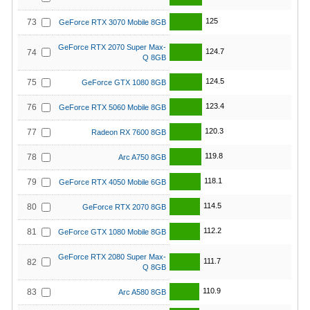
125
73
GeForce RTX 3070 Mobile 8GB
GeForce RTX 2070 Super Max-
124.7
74
Q 8GB
124.5
75
GeForce GTX 1080 8GB
123.4
76
GeForce RTX 5060 Mobile 8GB
120.3
77
Radeon RX 7600 8GB
119.8
78
Arc A750 8GB
118.1
79
GeForce RTX 4050 Mobile 6GB
114.5
80
GeForce RTX 2070 8GB
112.2
81
GeForce GTX 1080 Mobile 8GB
GeForce RTX 2080 Super Max-
111.7
82
Q 8GB
110.9
83
Arc A580 8GB