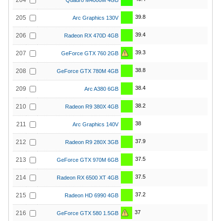
204
Quadro M4000M 4GB
39.8
205
Arc Graphics 130V
39.4
206
Radeon RX 470D 4GB
39.3
207
GeForce GTX 760 2GB
38.8
208
GeForce GTX 780M 4GB
38.4
209
Arc A380 6GB
38.2
210
Radeon R9 380X 4GB
38
211
Arc Graphics 140V
37.9
212
Radeon R9 280X 3GB
37.5
213
GeForce GTX 970M 6GB
37.5
214
Radeon RX 6500 XT 4GB
37.2
215
Radeon HD 6990 4GB
37
216
GeForce GTX 580 1.5GB