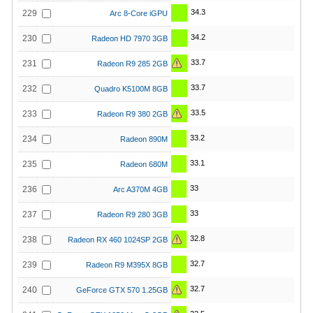
34.3
229
Arc 8-Core iGPU
34.2
230
Radeon HD 7970 3GB
33.7
231
Radeon R9 285 2GB
33.7
232
Quadro K5100M 8GB
33.5
233
Radeon R9 380 2GB
33.2
234
Radeon 890M
33.1
235
Radeon 680M
33
236
Arc A370M 4GB
33
237
Radeon R9 280 3GB
32.8
238
Radeon RX 460 1024SP 2GB
32.7
239
Radeon R9 M395X 8GB
32.7
240
GeForce GTX 570 1.25GB