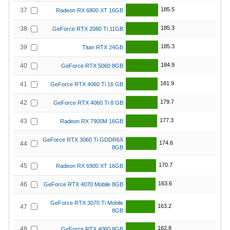
185.5
37
Radeon RX 6800 XT 16GB
185.3
38
GeForce RTX 2080 Ti 11GB
185.3
39
Titan RTX 24GB
184.9
40
GeForce RTX 5060 8GB
181.9
41
GeForce RTX 4060 Ti 16 GB
179.7
42
GeForce RTX 4060 Ti 8 GB
177.3
43
Radeon RX 7900M 16GB
GeForce RTX 3060 Ti GDDR6X
174.6
44
8GB
170.7
45
Radeon RX 6900 XT 16GB
163.6
46
GeForce RTX 4070 Mobile 8GB
GeForce RTX 3070 Ti Mobile
163.2
47
8GB
162.8
48
GeForce RTX 4060 8GB