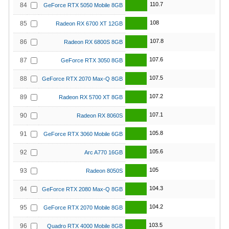
110.7
84
GeForce RTX 5050 Mobile 8GB
108
85
Radeon RX 6700 XT 12GB
107.8
86
Radeon RX 6800S 8GB
107.6
87
GeForce RTX 3050 8GB
107.5
88
GeForce RTX 2070 Max-Q 8GB
107.2
89
Radeon RX 5700 XT 8GB
107.1
90
Radeon RX 8060S
105.8
91
GeForce RTX 3060 Mobile 6GB
105.6
92
Arc A770 16GB
105
93
Radeon 8050S
104.3
94
GeForce RTX 2080 Max-Q 8GB
104.2
95
GeForce RTX 2070 Mobile 8GB
103.5
96
Quadro RTX 4000 Mobile 8GB