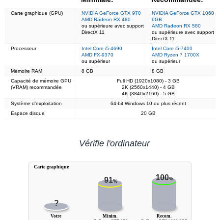
Carte graphique (GPU)
NVIDIA GeForce GTX 970
NVIDIA GeForce GTX 1060
AMD Radeon RX 480
6GB
ou supérieure avec support
AMD Radeon RX 580
DirectX 11
ou supérieure avec support
DirectX 11
Processeur
Intel Core i5-4690
Intel Core i5-7400
AMD FX-9370
AMD Ryzen 7 1700X
ou supérieur
ou supérieur
Mémoire RAM
8 GB
8 GB
Capacité de mémoire GPU
Full HD (1920x1080) - 3 GB
(VRAM) recommandée
2K (2560x1440) - 4 GB
4K (3840x2160) - 5 GB
Système d'exploitation
64-bit Windows 10 ou plus récent
Espace disque
20 GB
Vérifie l'ordinateur
Carte graphique
100
91
%
%
?
Votre
Minim.
Recom.