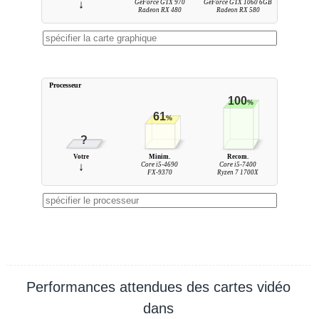
↓
GeForce GTX 970
GeForce GTX 1060 6GB
Radeon RX 480
Radeon RX 580
Processeur
100
%
61
%
?
Votre
Minim.
Recom.
↓
Core i5-4690
Core i5-7400
FX-9370
Ryzen 7 1700X
Performances attendues des cartes vidéo
dans