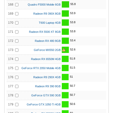
55.8
168
Quadro P3000 Mobile 6GB
53.9
169
Radeon R9 390X 8GB
53.8
170
T600 Laptop 4GB
53.8
171
Radeon RX 5500 XT 8GB
53.4
172
Radeon RX 480 8GB
52.6
173
GeForce MX550 2GB
51.8
174
Radeon RX 6550M 4GB
51.5
175
GeForce RTX 2050 Mobile 4GB
51
176
Radeon R9 290X 4GB
50.7
177
Radeon R9 390 8GB
50.7
178
GeForce GTX 590 3GB
50.6
179
GeForce GTX 1050 Ti 4GB