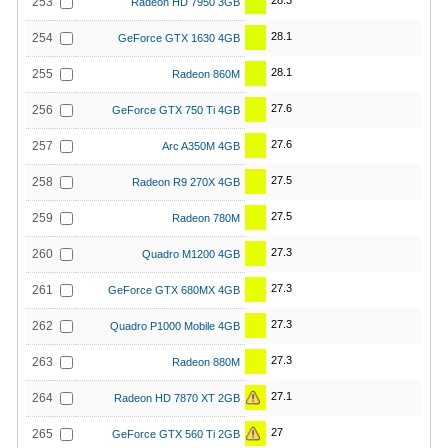
28.3
253
Radeon HD 7950 3GB
28.1
254
GeForce GTX 1630 4GB
28.1
255
Radeon 860M
27.6
256
GeForce GTX 750 Ti 4GB
27.6
257
Arc A350M 4GB
27.5
258
Radeon R9 270X 4GB
27.5
259
Radeon 780M
27.3
260
Quadro M1200 4GB
27.3
261
GeForce GTX 680MX 4GB
27.3
262
Quadro P1000 Mobile 4GB
27.3
263
Radeon 880M
27.1
264
Radeon HD 7870 XT 2GB
27
265
GeForce GTX 560 Ti 2GB