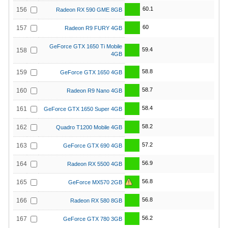
60.1
156
Radeon RX 590 GME 8GB
60
157
Radeon R9 FURY 4GB
GeForce GTX 1650 Ti Mobile
59.4
158
4GB
58.8
159
GeForce GTX 1650 4GB
58.7
160
Radeon R9 Nano 4GB
58.4
161
GeForce GTX 1650 Super 4GB
58.2
162
Quadro T1200 Mobile 4GB
57.2
163
GeForce GTX 690 4GB
56.9
164
Radeon RX 5500 4GB
56.8
165
GeForce MX570 2GB
56.8
166
Radeon RX 580 8GB
56.2
167
GeForce GTX 780 3GB