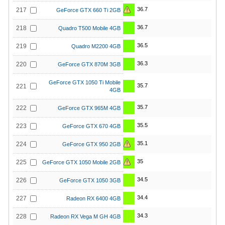
36.7
217
GeForce GTX 660 Ti 2GB
36.7
218
Quadro T500 Mobile 4GB
36.5
219
Quadro M2200 4GB
36.3
220
GeForce GTX 870M 3GB
GeForce GTX 1050 Ti Mobile
35.7
221
4GB
35.7
222
GeForce GTX 965M 4GB
35.5
223
GeForce GTX 670 4GB
35.1
224
GeForce GTX 950 2GB
35
225
GeForce GTX 1050 Mobile 2GB
34.5
226
GeForce GTX 1050 3GB
34.4
227
Radeon RX 6400 4GB
34.3
228
Radeon RX Vega M GH 4GB