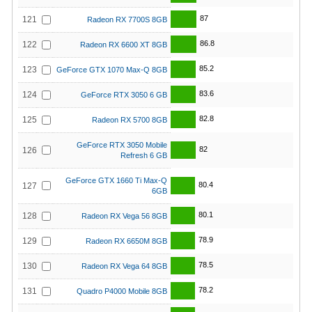
87
121
Radeon RX 7700S 8GB
86.8
122
Radeon RX 6600 XT 8GB
85.2
123
GeForce GTX 1070 Max-Q 8GB
83.6
124
GeForce RTX 3050 6 GB
82.8
125
Radeon RX 5700 8GB
GeForce RTX 3050 Mobile
82
126
Refresh 6 GB
GeForce GTX 1660 Ti Max-Q
80.4
127
6GB
80.1
128
Radeon RX Vega 56 8GB
78.9
129
Radeon RX 6650M 8GB
78.5
130
Radeon RX Vega 64 8GB
78.2
131
Quadro P4000 Mobile 8GB