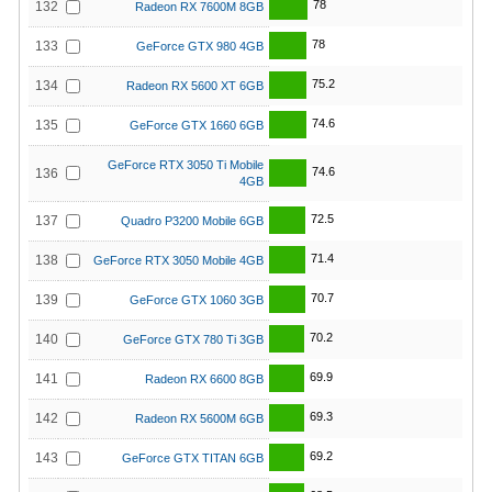
78
132
Radeon RX 7600M 8GB
78
133
GeForce GTX 980 4GB
75.2
134
Radeon RX 5600 XT 6GB
74.6
135
GeForce GTX 1660 6GB
GeForce RTX 3050 Ti Mobile
74.6
136
4GB
72.5
137
Quadro P3200 Mobile 6GB
71.4
138
GeForce RTX 3050 Mobile 4GB
70.7
139
GeForce GTX 1060 3GB
70.2
140
GeForce GTX 780 Ti 3GB
69.9
141
Radeon RX 6600 8GB
69.3
142
Radeon RX 5600M 6GB
69.2
143
GeForce GTX TITAN 6GB