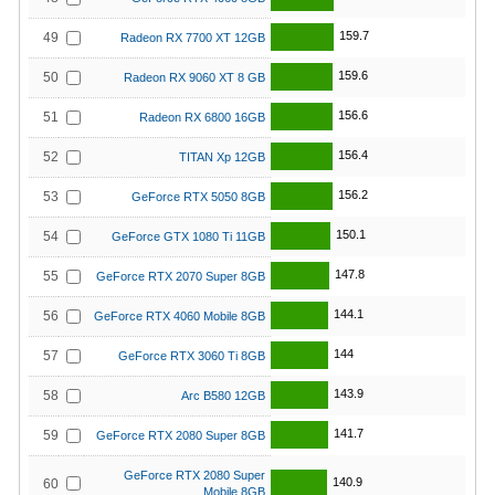
159.7
49
Radeon RX 7700 XT 12GB
159.6
50
Radeon RX 9060 XT 8 GB
156.6
51
Radeon RX 6800 16GB
156.4
52
TITAN Xp 12GB
156.2
53
GeForce RTX 5050 8GB
150.1
54
GeForce GTX 1080 Ti 11GB
147.8
55
GeForce RTX 2070 Super 8GB
144.1
56
GeForce RTX 4060 Mobile 8GB
144
57
GeForce RTX 3060 Ti 8GB
143.9
58
Arc B580 12GB
141.7
59
GeForce RTX 2080 Super 8GB
GeForce RTX 2080 Super
140.9
60
Mobile 8GB