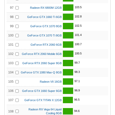
103.5
97
Radeon RX 6800M 12GB
102.8
98
GeForce GTX 1660 Ti 6GB
102.5
99
GeForce GTX 1070 8GB
101.4
100
GeForce GTX 1070 Ti 8GB
100.7
101
GeForce RTX 2060 6GB
100.5
102
GeForce RTX 2060 Mobile 6GB
99.7
103
GeForce RTX 2060 Super 8GB
98.3
104
GeForce GTX 1080 Max-Q 8GB
97.1
105
Radeon VII 16GB
96.9
106
GeForce GTX 1660 Super 6GB
96.5
107
GeForce GTX TITAN X 12GB
Radeon RX Vega 64 Liquid
94.6
108
Cooling 8GB