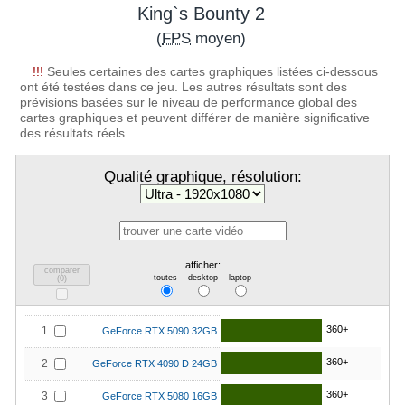
King`s Bounty 2
(
FPS
moyen)
!!!
Seules certaines des cartes graphiques listées ci-dessous
ont été testées dans ce jeu. Les autres résultats sont des
prévisions basées sur le niveau de performance global des
cartes graphiques et peuvent différer de manière significative
des résultats réels.
Qualité graphique, résolution:
afficher:
comparer
toutes
desktop
laptop
(
0
)
360+
1
GeForce RTX 5090 32GB
360+
2
GeForce RTX 4090 D 24GB
360+
3
GeForce RTX 5080 16GB