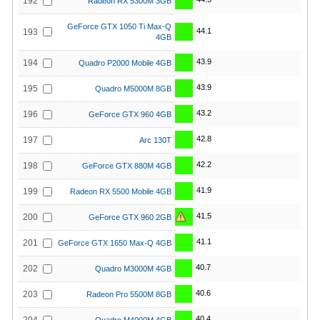
192
Radeon RX 5300M 3GB
GeForce GTX 1050 Ti Max-Q
44.1
193
4GB
43.9
194
Quadro P2000 Mobile 4GB
43.9
195
Quadro M5000M 8GB
43.2
196
GeForce GTX 960 4GB
42.8
197
Arc 130T
42.2
198
GeForce GTX 880M 4GB
41.9
199
Radeon RX 5500 Mobile 4GB
41.5
200
GeForce GTX 960 2GB
41.1
201
GeForce GTX 1650 Max-Q 4GB
40.7
202
Quadro M3000M 4GB
40.6
203
Radeon Pro 5500M 8GB
40.4