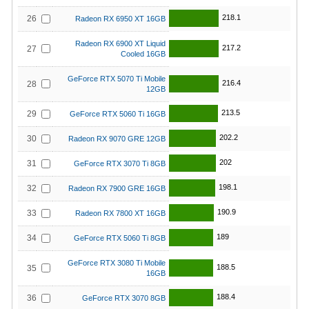
218.1
26
Radeon RX 6950 XT 16GB
Radeon RX 6900 XT Liquid
217.2
27
Cooled 16GB
GeForce RTX 5070 Ti Mobile
216.4
28
12GB
213.5
29
GeForce RTX 5060 Ti 16GB
202.2
30
Radeon RX 9070 GRE 12GB
202
31
GeForce RTX 3070 Ti 8GB
198.1
32
Radeon RX 7900 GRE 16GB
190.9
33
Radeon RX 7800 XT 16GB
189
34
GeForce RTX 5060 Ti 8GB
GeForce RTX 3080 Ti Mobile
188.5
35
16GB
188.4
36
GeForce RTX 3070 8GB