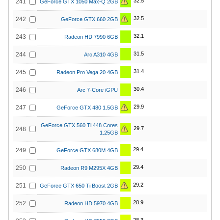
32.5
241
GeForce GTX 1050 Max-Q 2GB
32.5
242
GeForce GTX 660 2GB
32.1
243
Radeon HD 7990 6GB
31.5
244
Arc A310 4GB
31.4
245
Radeon Pro Vega 20 4GB
30.4
246
Arc 7-Core iGPU
29.9
247
GeForce GTX 480 1.5GB
GeForce GTX 560 Ti 448 Cores
29.7
248
1.25GB
29.4
249
GeForce GTX 680M 4GB
29.4
250
Radeon R9 M295X 4GB
29.2
251
GeForce GTX 650 Ti Boost 2GB
28.9
252
Radeon HD 5970 4GB