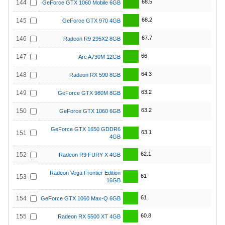
68.5
144
GeForce GTX 1060 Mobile 6GB
68.2
145
GeForce GTX 970 4GB
67.7
146
Radeon R9 295X2 8GB
66
147
Arc A730M 12GB
64.3
148
Radeon RX 590 8GB
63.2
149
GeForce GTX 980M 8GB
63.2
150
GeForce GTX 1060 6GB
GeForce GTX 1650 GDDR6
63.1
151
4GB
62.1
152
Radeon R9 FURY X 4GB
Radeon Vega Frontier Edition
61
153
16GB
61
154
GeForce GTX 1060 Max-Q 6GB
60.8
155
Radeon RX 5500 XT 4GB