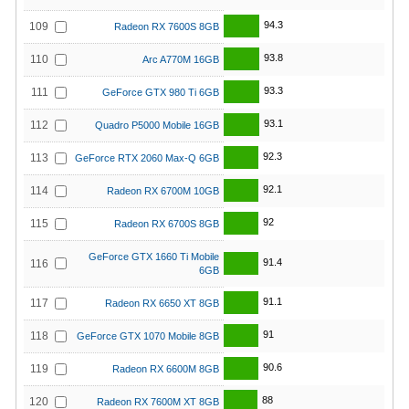
94.3
109
Radeon RX 7600S 8GB
93.8
110
Arc A770M 16GB
93.3
111
GeForce GTX 980 Ti 6GB
93.1
112
Quadro P5000 Mobile 16GB
92.3
113
GeForce RTX 2060 Max-Q 6GB
92.1
114
Radeon RX 6700M 10GB
92
115
Radeon RX 6700S 8GB
GeForce GTX 1660 Ti Mobile
91.4
116
6GB
91.1
117
Radeon RX 6650 XT 8GB
91
118
GeForce GTX 1070 Mobile 8GB
90.6
119
Radeon RX 6600M 8GB
88
120
Radeon RX 7600M XT 8GB