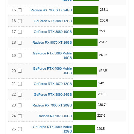
263.1
15
Radeon RX 7900 XTX 24GB
260.6
16
GeForce RTX 3080 12GB
253
17
GeForce RTX 3080 10GB
251.2
18
Radeon RX 9070 XT 16GB
GeForce RTX 5080 Mobile
249.2
19
16GB
GeForce RTX 4090 Mobile
247.8
20
16GB
242
21
GeForce RTX 4070 12GB
236.1
22
GeForce RTX 3090 24GB
230.7
23
Radeon RX 7900 XT 20GB
227.6
24
Radeon RX 9070 16GB
GeForce RTX 4080 Mobile
220.5
25
12GB