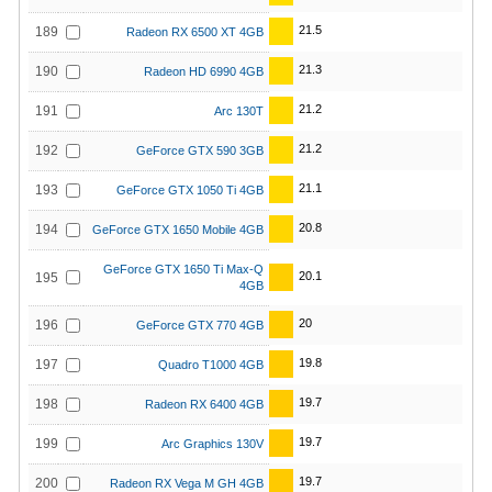
21.5
189
Radeon RX 6500 XT 4GB
21.3
190
Radeon HD 6990 4GB
21.2
191
Arc 130T
21.2
192
GeForce GTX 590 3GB
21.1
193
GeForce GTX 1050 Ti 4GB
20.8
194
GeForce GTX 1650 Mobile 4GB
GeForce GTX 1650 Ti Max-Q
20.1
195
4GB
20
196
GeForce GTX 770 4GB
19.8
197
Quadro T1000 4GB
19.7
198
Radeon RX 6400 4GB
19.7
199
Arc Graphics 130V
19.7
200
Radeon RX Vega M GH 4GB