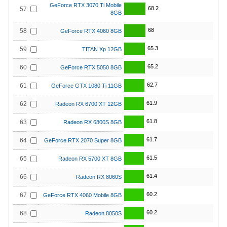
GeForce RTX 3070 Ti Mobile
68.2
57
8GB
68
58
GeForce RTX 4060 8GB
65.3
59
TITAN Xp 12GB
65.2
60
GeForce RTX 5050 8GB
62.7
61
GeForce GTX 1080 Ti 11GB
61.9
62
Radeon RX 6700 XT 12GB
61.8
63
Radeon RX 6800S 8GB
61.7
64
GeForce RTX 2070 Super 8GB
61.5
65
Radeon RX 5700 XT 8GB
61.4
66
Radeon RX 8060S
60.2
67
GeForce RTX 4060 Mobile 8GB
60.2
68
Radeon 8050S