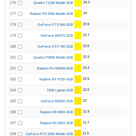
24.3
176
Quadro T1200 Mobile 4GB
24
177
Radeon RX 5500 Mobile 4GB
23.9
178
GeForce GTX 690 4GB
23.7
179
GeForce MX570 2GB
23.5
180
GeForce GTX 780 3GB
23.3
181
Quadro P3000 Mobile 6GB
23.3
182
Radeon Pro 5500M 8GB
22.6
183
Radeon RX 470D 4GB
22.5
184
T600 Laptop 4GB
22
185
GeForce MX550 2GB
21.9
186
Radeon R9 380X 4GB
21.7
187
Radeon R9 280X 3GB
21.5
188
GeForce RTX 2050 Mobile 4GB