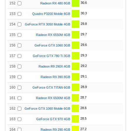
30.6
152
Radeon RX 480 8GB
30.3
153
Quadro P3200 Mobile 6GB
29.8
154
GeForce RTX 3050 Mobile 4GB
29.7
155
Radeon RX 6550M 4GB
29.6
156
GeForce GTX 1060 3GB
29.3
157
GeForce GTX 780 Ti 3GB
29.2
158
Radeon R9 290X 4GB
29.1
159
Radeon R9 390 8GB
28.9
160
GeForce GTX TITAN 6GB
28.7
161
Radeon RX 6500M 4GB
28.6
162
GeForce GTX 1060 Mobile 6GB
28.5
163
GeForce GTX 970 4GB
27.2
164
Radeon R9 290 4GB