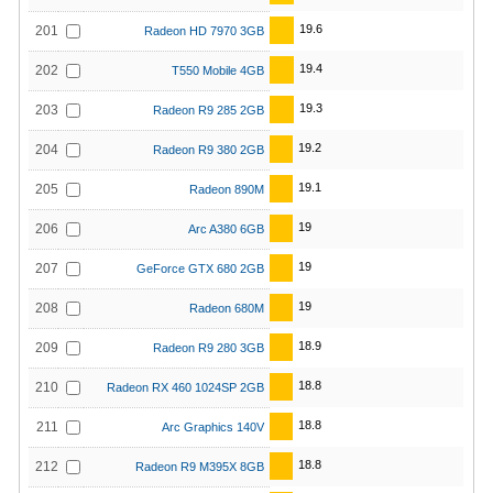
19.6
201
Radeon HD 7970 3GB
19.4
202
T550 Mobile 4GB
19.3
203
Radeon R9 285 2GB
19.2
204
Radeon R9 380 2GB
19.1
205
Radeon 890M
19
206
Arc A380 6GB
19
207
GeForce GTX 680 2GB
19
208
Radeon 680M
18.9
209
Radeon R9 280 3GB
18.8
210
Radeon RX 460 1024SP 2GB
18.8
211
Arc Graphics 140V
18.8
212
Radeon R9 M395X 8GB