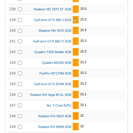
15.5
238
Radeon HD 7870 XT 2GB
15.5
239
GeForce GTX 580 1.5GB
15.4
240
Radeon HD 7870 2GB
15.3
241
GeForce GTX 660 Ti 2GB
15.3
242
Quadro T500 Mobile 4GB
15.2
243
Quadro M2200 4GB
15.2
244
FirePro W7170M 4GB
15.2
245
GeForce GTX 870M 3GB
15.1
246
Radeon RX Vega M GL 4GB
15.1
247
Arc 7-Core iGPU
15
248
Radeon Pro 560X 4GB
15
249
Radeon RX 560M 4GB