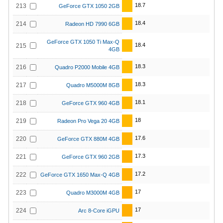
18.7
213
GeForce GTX 1050 2GB
18.4
214
Radeon HD 7990 6GB
GeForce GTX 1050 Ti Max-Q
18.4
215
4GB
18.3
216
Quadro P2000 Mobile 4GB
18.3
217
Quadro M5000M 8GB
18.1
218
GeForce GTX 960 4GB
18
219
Radeon Pro Vega 20 4GB
17.6
220
GeForce GTX 880M 4GB
17.3
221
GeForce GTX 960 2GB
17.2
222
GeForce GTX 1650 Max-Q 4GB
17
223
Quadro M3000M 4GB
17
224
Arc 8-Core iGPU