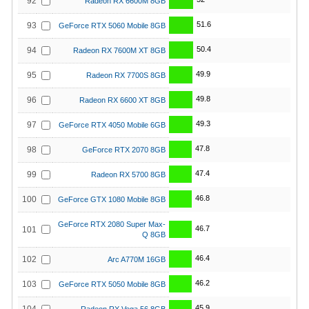
92
Radeon RX 6600M 8GB
51.6
93
GeForce RTX 5060 Mobile 8GB
50.4
94
Radeon RX 7600M XT 8GB
49.9
95
Radeon RX 7700S 8GB
49.8
96
Radeon RX 6600 XT 8GB
49.3
97
GeForce RTX 4050 Mobile 6GB
47.8
98
GeForce RTX 2070 8GB
47.4
99
Radeon RX 5700 8GB
46.8
100
GeForce GTX 1080 Mobile 8GB
GeForce RTX 2080 Super Max-
46.7
101
Q 8GB
46.4
102
Arc A770M 16GB
46.2
103
GeForce RTX 5050 Mobile 8GB
45.9