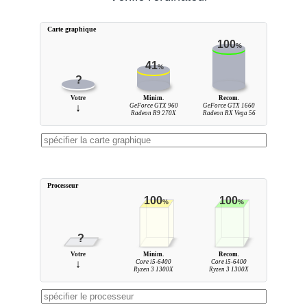
Carte graphique
100
%
41
%
?
Votre
Minim.
Recom.
↓
GeForce GTX 960
GeForce GTX 1660
Radeon R9 270X
Radeon RX Vega 56
Processeur
100
100
%
%
?
Votre
Minim.
Recom.
↓
Core i5-6400
Core i5-6400
Ryzen 3 1300X
Ryzen 3 1300X