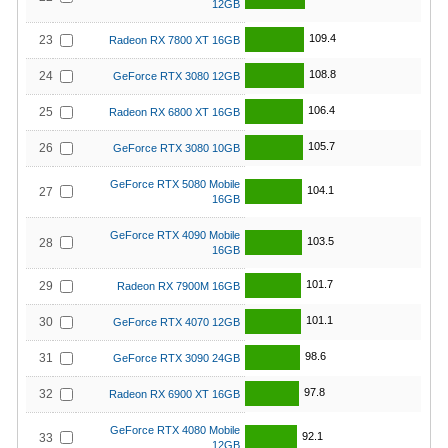
12GB
109.4
23
Radeon RX 7800 XT 16GB
108.8
24
GeForce RTX 3080 12GB
106.4
25
Radeon RX 6800 XT 16GB
105.7
26
GeForce RTX 3080 10GB
GeForce RTX 5080 Mobile
104.1
27
16GB
GeForce RTX 4090 Mobile
103.5
28
16GB
101.7
29
Radeon RX 7900M 16GB
101.1
30
GeForce RTX 4070 12GB
98.6
31
GeForce RTX 3090 24GB
97.8
32
Radeon RX 6900 XT 16GB
GeForce RTX 4080 Mobile
92.1
33
12GB