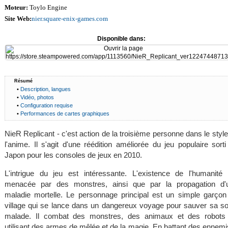
Moteur:
Toylo Engine
Site Web:
nier.square-enix-games.com
Disponible dans:
Résumé
•
Description, langues
•
Vidéo, photos
•
Configuration requise
•
Performances de cartes graphiques
NieR Replicant - c'est action de la troisième personne dans le styl
l'anime. Il s'agit d'une réédition améliorée du jeu populaire sort
Japon pour les consoles de jeux en 2010.
L'intrigue du jeu est intéressante. L'existence de l'humanité 
menacée par des monstres, ainsi que par la propagation d'
maladie mortelle. Le personnage principal est un simple garçon
village qui se lance dans un dangereux voyage pour sauver sa s
malade. Il combat des monstres, des animaux et des robots
utilisant des armes de mêlée et de la magie. En battant des ennemis