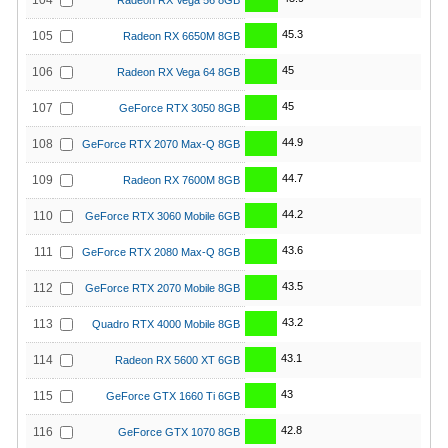
104
Radeon RX Vega 56 8GB
45.3
105
Radeon RX 6650M 8GB
45
106
Radeon RX Vega 64 8GB
45
107
GeForce RTX 3050 8GB
44.9
108
GeForce RTX 2070 Max-Q 8GB
44.7
109
Radeon RX 7600M 8GB
44.2
110
GeForce RTX 3060 Mobile 6GB
43.6
111
GeForce RTX 2080 Max-Q 8GB
43.5
112
GeForce RTX 2070 Mobile 8GB
43.2
113
Quadro RTX 4000 Mobile 8GB
43.1
114
Radeon RX 5600 XT 6GB
43
115
GeForce GTX 1660 Ti 6GB
42.8
116
GeForce GTX 1070 8GB