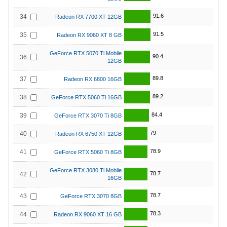
91.6
34
Radeon RX 7700 XT 12GB
91.5
35
Radeon RX 9060 XT 8 GB
GeForce RTX 5070 Ti Mobile
90.4
36
12GB
89.8
37
Radeon RX 6800 16GB
89.2
38
GeForce RTX 5060 Ti 16GB
84.4
39
GeForce RTX 3070 Ti 8GB
79
40
Radeon RX 6750 XT 12GB
78.9
41
GeForce RTX 5060 Ti 8GB
GeForce RTX 3080 Ti Mobile
78.7
42
16GB
78.7
43
GeForce RTX 3070 8GB
78.3
44
Radeon RX 9060 XT 16 GB