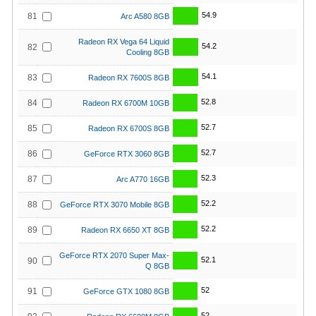
54.9
81
Arc A580 8GB
Radeon RX Vega 64 Liquid
54.2
82
Cooling 8GB
54.1
83
Radeon RX 7600S 8GB
52.8
84
Radeon RX 6700M 10GB
52.7
85
Radeon RX 6700S 8GB
52.7
86
GeForce RTX 3060 8GB
52.3
87
Arc A770 16GB
52.2
88
GeForce RTX 3070 Mobile 8GB
52.2
89
Radeon RX 6650 XT 8GB
GeForce RTX 2070 Super Max-
52.1
90
Q 8GB
52
91
GeForce GTX 1080 8GB
52