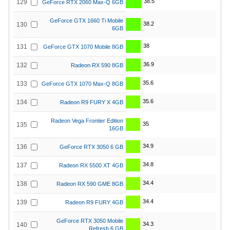
38.5
129
GeForce RTX 2060 Max-Q 6GB
GeForce GTX 1660 Ti Mobile
38.2
130
6GB
38
131
GeForce GTX 1070 Mobile 8GB
36.9
132
Radeon RX 590 8GB
35.6
133
GeForce GTX 1070 Max-Q 8GB
35.6
134
Radeon R9 FURY X 4GB
Radeon Vega Frontier Edition
35
135
16GB
34.9
136
GeForce RTX 3050 6 GB
34.8
137
Radeon RX 5500 XT 4GB
34.4
138
Radeon RX 590 GME 8GB
34.4
139
Radeon R9 FURY 4GB
GeForce RTX 3050 Mobile
34.3
140
Refresh 6 GB