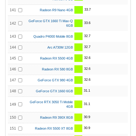
33.7
141
Radeon R9 Nano 4GB
GeForce GTX 1660 Ti Max-Q
33.6
142
6GB
32.7
143
Quadro P4000 Mobile 8GB
32.7
144
Arc A730M 12GB
32.6
145
Radeon RX 5500 4GB
32.6
146
Radeon RX 580 8GB
32.6
147
GeForce GTX 980 4GB
31.1
148
GeForce GTX 1660 6GB
GeForce RTX 3050 Ti Mobile
31.1
149
4GB
30.9
150
Radeon R9 390X 8GB
30.9
151
Radeon RX 5500 XT 8GB