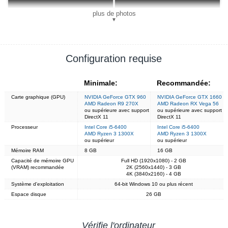
plus de photos
▼
Configuration requise
Minimale:
Recommandée:
Carte graphique (GPU)
NVIDIA GeForce GTX 960
NVIDIA GeForce GTX 1660
AMD Radeon R9 270X
AMD Radeon RX Vega 56
ou supérieure avec support
ou supérieure avec support
DirectX 11
DirectX 11
Processeur
Intel Core i5-6400
Intel Core i5-6400
AMD Ryzen 3 1300X
AMD Ryzen 3 1300X
ou supérieur
ou supérieur
Mémoire RAM
8 GB
16 GB
Capacité de mémoire GPU
Full HD (1920x1080) - 2 GB
(VRAM) recommandée
2K (2560x1440) - 3 GB
4K (3840x2160) - 4 GB
Système d'exploitation
64-bit Windows 10 ou plus récent
Espace disque
26 GB
Vérifie l'ordinateur