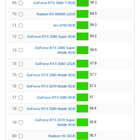
60.1
69
GeForce RTX 3060 Ti 8GB
59.3
70
Radeon RX 6800M 12GB
59.3
71
Arc A750 8GB
59.2
72
GeForce RTX 2080 Super 8GB
GeForce RTX 2080 Super
58.9
73
Mobile 8GB
57.8
74
GeForce RTX 3060 12GB
57.7
75
GeForce RTX 2080 Mobile 8GB
57.1
76
GeForce RTX 5070 Mobile 8GB
57
77
GeForce RTX 2080 8GB
56.4
78
GeForce RTX 3080 Mobile 8GB
GeForce RTX 2070 Super
55.8
79
Mobile 8GB
55.7
80
Radeon VII 16GB