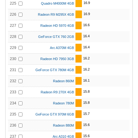
16.9
225
Quadro M4000M 4GB
16.9
226
Radeon R9 M295X 4GB
16.6
227
Radeon HD 5970 4GB
16.4
228
GeForce GTX 760 2GB
16.4
229
Arc A370M 4GB
16.2
230
Radeon HD 7950 3GB
16.2
231
GeForce GTX 780M 4GB
16.1
232
Radeon 860M
15.8
233
Radeon R9 270X 4GB
15.8
234
Radeon 780M
15.7
235
GeForce GTX 970M 6GB
15.6
236
Radeon 880M
15.6
237
Arc A310 4GB