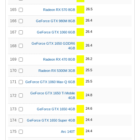
26.5
165
Radeon RX 570 8GB
26.4
166
GeForce GTX 980M 8GB
26.4
167
GeForce GTX 1060 6GB
GeForce GTX 1650 GDDR6
26.4
168
4GB
26.2
169
Radeon RX 470 8GB
25.5
170
Radeon RX 5300M 3GB
25.5
171
GeForce GTX 1060 Max-Q 6GB
GeForce GTX 1650 Ti Mobile
24.8
172
4GB
24.6
173
GeForce GTX 1650 4GB
24.4
174
GeForce GTX 1650 Super 4GB
24.4
175
Arc 140T