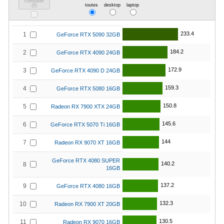
comparer
toutes
desktop
laptop
(
0
)
233.4
1
GeForce RTX 5090 32GB
184.2
2
GeForce RTX 4090 24GB
172.9
3
GeForce RTX 4090 D 24GB
159.3
4
GeForce RTX 5080 16GB
150.8
5
Radeon RX 7900 XTX 24GB
145.6
6
GeForce RTX 5070 Ti 16GB
144
7
Radeon RX 9070 XT 16GB
GeForce RTX 4080 SUPER
140.2
8
16GB
137.2
9
GeForce RTX 4080 16GB
132.3
10
Radeon RX 7900 XT 20GB
130.5
11
Radeon RX 9070 16GB