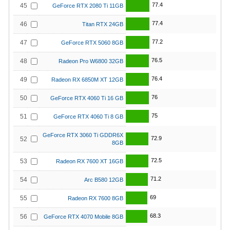
77.4
45
GeForce RTX 2080 Ti 11GB
77.4
46
Titan RTX 24GB
77.2
47
GeForce RTX 5060 8GB
76.5
48
Radeon Pro W6800 32GB
76.4
49
Radeon RX 6850M XT 12GB
76
50
GeForce RTX 4060 Ti 16 GB
75
51
GeForce RTX 4060 Ti 8 GB
GeForce RTX 3060 Ti GDDR6X
72.9
52
8GB
72.5
53
Radeon RX 7600 XT 16GB
71.2
54
Arc B580 12GB
69
55
Radeon RX 7600 8GB
68.3
56
GeForce RTX 4070 Mobile 8GB