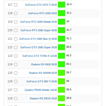
42.4
117
GeForce GTX 1070 Ti 8GB
42.1
118
GeForce RTX 2060 6GB
42
119
GeForce RTX 2060 Mobile 6GB
41.7
120
GeForce RTX 2060 Super 8GB
41.1
121
GeForce GTX 1080 Max-Q 8GB
40.5
122
GeForce GTX 1660 Super 6GB
40.3
123
GeForce GTX TITAN X 12GB
40.1
124
Radeon RX 6600 8GB
39.7
125
Radeon RX 5600M 6GB
39
126
GeForce GTX 980 Ti 6GB
38.9
127
Quadro P5000 Mobile 16GB
38.8
128
Radeon R9 295X2 8GB