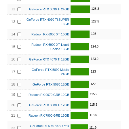
128.3
12
GeForce RTX 3090 Ti 24GB
GeForce RTX 4070 Ti SUPER
127.5
13
16GB
125
14
Radeon RX 6950 XT 16GB
Radeon RX 6900 XT Liquid
124.6
15
Cooled 16GB
123.2
16
GeForce RTX 4070 Ti 12GB
GeForce RTX 5090 Mobile
123
17
24GB
122
18
GeForce RTX 5070 12GB
115.9
19
Radeon RX 9070 GRE 12GB
115.3
20
GeForce RTX 3080 Ti 12GB
113.6
21
Radeon RX 7900 GRE 16GB
GeForce RTX 4070 SUPER
111.9
22