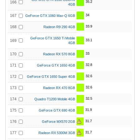
35.2
166
4GB
34
167
GeForce GTX 1060 Max-Q 6GB
33.9
168
Radeon R9 290 4GB
GeForce GTX 1650 Ti Mobile
33.1
169
4GB
33
170
Radeon RX 570 8GB
32.8
171
GeForce GTX 1650 4GB
32.6
172
GeForce GTX 1650 Super 4GB
32.6
173
Radeon RX 470 8GB
32.5
174
Quadro T1200 Mobile 4GB
31.9
175
GeForce GTX 690 4GB
31.7
176
GeForce MX570 2GB
31.7
177
Radeon RX 5300M 3GB