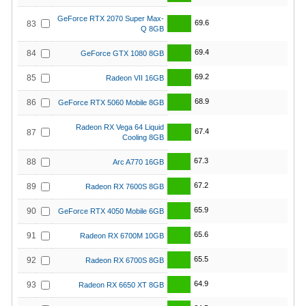
GeForce RTX 2070 Super Max-
69.6
83
Q 8GB
69.4
84
GeForce GTX 1080 8GB
69.2
85
Radeon VII 16GB
68.9
86
GeForce RTX 5060 Mobile 8GB
Radeon RX Vega 64 Liquid
67.4
87
Cooling 8GB
67.3
88
Arc A770 16GB
67.2
89
Radeon RX 7600S 8GB
65.9
90
GeForce RTX 4050 Mobile 6GB
65.6
91
Radeon RX 6700M 10GB
65.5
92
Radeon RX 6700S 8GB
64.9
93
Radeon RX 6650 XT 8GB