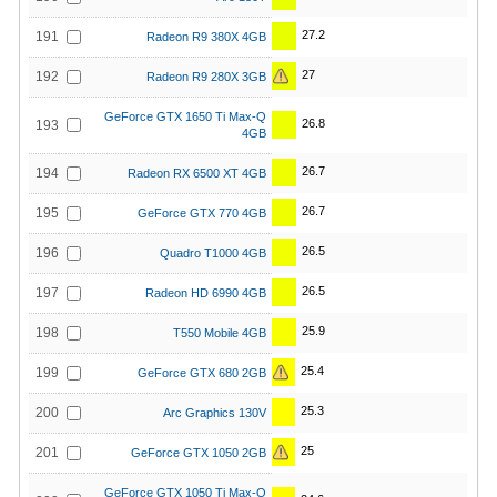
27.2
191
Radeon R9 380X 4GB
27
192
Radeon R9 280X 3GB
GeForce GTX 1650 Ti Max-Q
26.8
193
4GB
26.7
194
Radeon RX 6500 XT 4GB
26.7
195
GeForce GTX 770 4GB
26.5
196
Quadro T1000 4GB
26.5
197
Radeon HD 6990 4GB
25.9
198
T550 Mobile 4GB
25.4
199
GeForce GTX 680 2GB
25.3
200
Arc Graphics 130V
25
201
GeForce GTX 1050 2GB
GeForce GTX 1050 Ti Max-Q