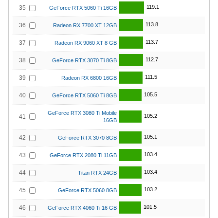
119.1
35
GeForce RTX 5060 Ti 16GB
113.8
36
Radeon RX 7700 XT 12GB
113.7
37
Radeon RX 9060 XT 8 GB
112.7
38
GeForce RTX 3070 Ti 8GB
111.5
39
Radeon RX 6800 16GB
105.5
40
GeForce RTX 5060 Ti 8GB
GeForce RTX 3080 Ti Mobile
105.2
41
16GB
105.1
42
GeForce RTX 3070 8GB
103.4
43
GeForce RTX 2080 Ti 11GB
103.4
44
Titan RTX 24GB
103.2
45
GeForce RTX 5060 8GB
101.5
46
GeForce RTX 4060 Ti 16 GB