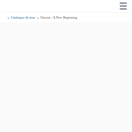
☰
→
Catalogue de jeux
→ Outcast - A New Beginning