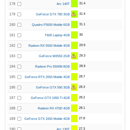
31.4
178
Arc 140T
31.4
179
GeForce GTX 780 3GB
31.1
180
Quadro P3000 Mobile 6GB
30
181
T600 Laptop 4GB
29.9
182
Radeon RX 5500 Mobile 4GB
29.3
183
GeForce MX550 2GB
28.9
184
Radeon Pro 5500M 8GB
28.7
185
GeForce RTX 2050 Mobile 4GB
28.3
186
GeForce GTX 590 3GB
28.2
187
GeForce GTX 1050 Ti 4GB
28.1
188
Radeon RX 470D 4GB
27.8
189
GeForce GTX 1650 Mobile 4GB
27.3
190
Arc 130T