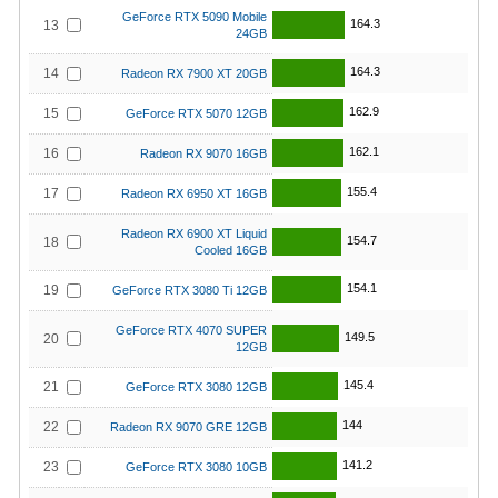
GeForce RTX 5090 Mobile
164.3
13
24GB
164.3
14
Radeon RX 7900 XT 20GB
162.9
15
GeForce RTX 5070 12GB
162.1
16
Radeon RX 9070 16GB
155.4
17
Radeon RX 6950 XT 16GB
Radeon RX 6900 XT Liquid
154.7
18
Cooled 16GB
154.1
19
GeForce RTX 3080 Ti 12GB
GeForce RTX 4070 SUPER
149.5
20
12GB
145.4
21
GeForce RTX 3080 12GB
144
22
Radeon RX 9070 GRE 12GB
141.2
23
GeForce RTX 3080 10GB