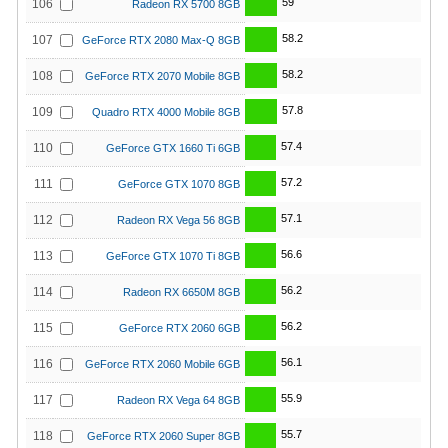
59
106
Radeon RX 5700 8GB
58.2
107
GeForce RTX 2080 Max-Q 8GB
58.2
108
GeForce RTX 2070 Mobile 8GB
57.8
109
Quadro RTX 4000 Mobile 8GB
57.4
110
GeForce GTX 1660 Ti 6GB
57.2
111
GeForce GTX 1070 8GB
57.1
112
Radeon RX Vega 56 8GB
56.6
113
GeForce GTX 1070 Ti 8GB
56.2
114
Radeon RX 6650M 8GB
56.2
115
GeForce RTX 2060 6GB
56.1
116
GeForce RTX 2060 Mobile 6GB
55.9
117
Radeon RX Vega 64 8GB
55.7
118
GeForce RTX 2060 Super 8GB