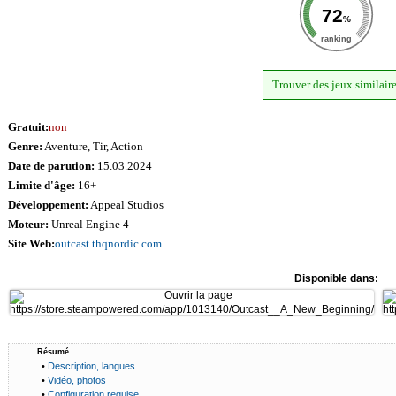
72
%
ranking
Trouver des jeux similair
Gratuit:
non
Genre:
Aventure, Tir, Action
Date de parution:
15.03.2024
Limite d'âge:
16+
Développement:
Appeal Studios
Moteur:
Unreal Engine 4
Site Web:
outcast.thqnordic.com
Disponible dans:
Résumé
•
Description, langues
•
Vidéo, photos
•
Configuration requise