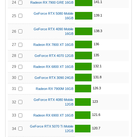
141.1
24
Radeon RX 7900 GRE 16GB
GeForce RTX 5080 Mobile
139.1
25
16GB
GeForce RTX 4090 Mobile
138.3
26
16GB
136
27
Radeon RX 7800 XT 16GB
135
28
GeForce RTX 4070 12GB
132.1
29
Radeon RX 6800 XT 16GB
131.8
30
GeForce RTX 3090 24GB
126.3
31
Radeon RX 7900M 16GB
GeForce RTX 4080 Mobile
123
32
12GB
121.6
33
Radeon RX 6900 XT 16GB
GeForce RTX 5070 Ti Mobile
120.7
34
12GB