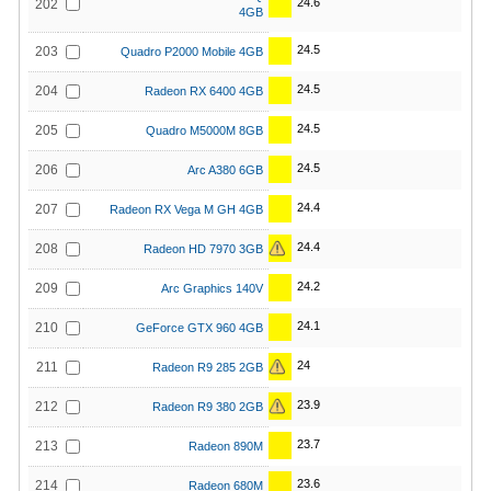
24.6
202
4GB
24.5
203
Quadro P2000 Mobile 4GB
24.5
204
Radeon RX 6400 4GB
24.5
205
Quadro M5000M 8GB
24.5
206
Arc A380 6GB
24.4
207
Radeon RX Vega M GH 4GB
24.4
208
Radeon HD 7970 3GB
24.2
209
Arc Graphics 140V
24.1
210
GeForce GTX 960 4GB
24
211
Radeon R9 285 2GB
23.9
212
Radeon R9 380 2GB
23.7
213
Radeon 890M
23.6
214
Radeon 680M