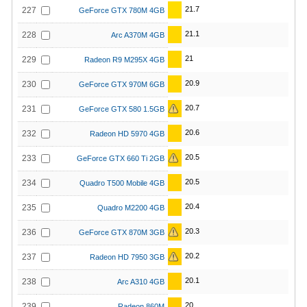
21.7
227
GeForce GTX 780M 4GB
21.1
228
Arc A370M 4GB
21
229
Radeon R9 M295X 4GB
20.9
230
GeForce GTX 970M 6GB
20.7
231
GeForce GTX 580 1.5GB
20.6
232
Radeon HD 5970 4GB
20.5
233
GeForce GTX 660 Ti 2GB
20.5
234
Quadro T500 Mobile 4GB
20.4
235
Quadro M2200 4GB
20.3
236
GeForce GTX 870M 3GB
20.2
237
Radeon HD 7950 3GB
20.1
238
Arc A310 4GB
20
239
Radeon 860M