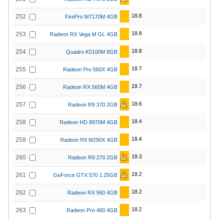
18.8
252
FirePro W7170M 4GB
18.8
253
Radeon RX Vega M GL 4GB
18.8
254
Quadro K5100M 8GB
18.7
255
Radeon Pro 560X 4GB
18.7
256
Radeon RX 560M 4GB
18.6
257
Radeon R9 370 2GB
18.4
258
Radeon HD 8970M 4GB
18.4
259
Radeon R9 M290X 4GB
18.3
260
Radeon R9 270 2GB
18.2
261
GeForce GTX 570 1.25GB
18.2
262
Radeon RX 560 4GB
18.2
263
Radeon Pro 460 4GB