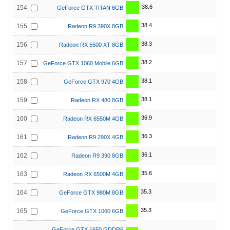
38.6
154
GeForce GTX TITAN 6GB
38.4
155
Radeon R9 390X 8GB
38.3
156
Radeon RX 5500 XT 8GB
38.2
157
GeForce GTX 1060 Mobile 6GB
38.1
158
GeForce GTX 970 4GB
38.1
159
Radeon RX 480 8GB
36.9
160
Radeon RX 6550M 4GB
36.3
161
Radeon R9 290X 4GB
36.1
162
Radeon R9 390 8GB
35.6
163
Radeon RX 6500M 4GB
35.3
164
GeForce GTX 980M 8GB
35.3
165
GeForce GTX 1060 6GB
GeForce GTX 1650 GDDR6