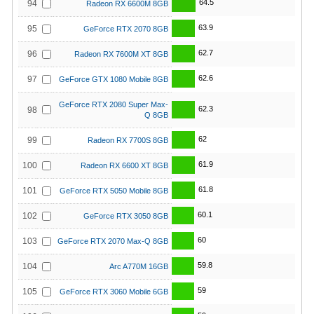
64.5
94
Radeon RX 6600M 8GB
63.9
95
GeForce RTX 2070 8GB
62.7
96
Radeon RX 7600M XT 8GB
62.6
97
GeForce GTX 1080 Mobile 8GB
GeForce RTX 2080 Super Max-
62.3
98
Q 8GB
62
99
Radeon RX 7700S 8GB
61.9
100
Radeon RX 6600 XT 8GB
61.8
101
GeForce RTX 5050 Mobile 8GB
60.1
102
GeForce RTX 3050 8GB
60
103
GeForce RTX 2070 Max-Q 8GB
59.8
104
Arc A770M 16GB
59
105
GeForce RTX 3060 Mobile 6GB