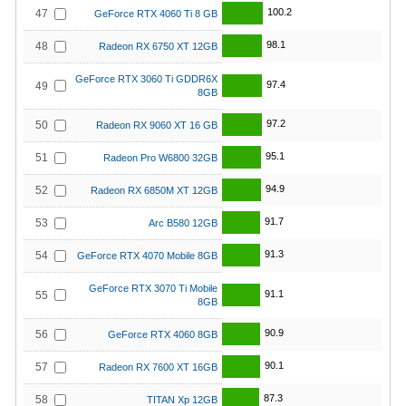
100.2
47
GeForce RTX 4060 Ti 8 GB
98.1
48
Radeon RX 6750 XT 12GB
GeForce RTX 3060 Ti GDDR6X
97.4
49
8GB
97.2
50
Radeon RX 9060 XT 16 GB
95.1
51
Radeon Pro W6800 32GB
94.9
52
Radeon RX 6850M XT 12GB
91.7
53
Arc B580 12GB
91.3
54
GeForce RTX 4070 Mobile 8GB
GeForce RTX 3070 Ti Mobile
91.1
55
8GB
90.9
56
GeForce RTX 4060 8GB
90.1
57
Radeon RX 7600 XT 16GB
87.3
58
TITAN Xp 12GB