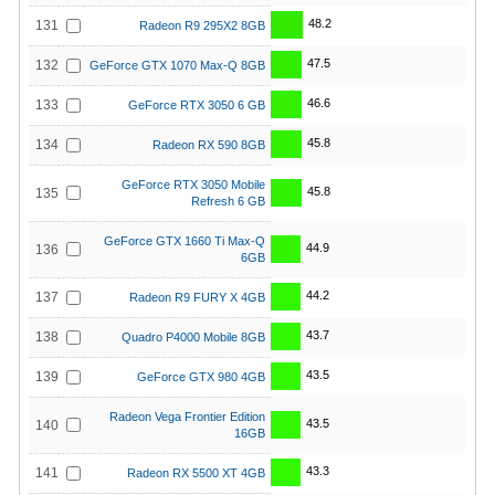
48.2
131
Radeon R9 295X2 8GB
47.5
132
GeForce GTX 1070 Max-Q 8GB
46.6
133
GeForce RTX 3050 6 GB
45.8
134
Radeon RX 590 8GB
GeForce RTX 3050 Mobile
45.8
135
Refresh 6 GB
GeForce GTX 1660 Ti Max-Q
44.9
136
6GB
44.2
137
Radeon R9 FURY X 4GB
43.7
138
Quadro P4000 Mobile 8GB
43.5
139
GeForce GTX 980 4GB
Radeon Vega Frontier Edition
43.5
140
16GB
43.3
141
Radeon RX 5500 XT 4GB