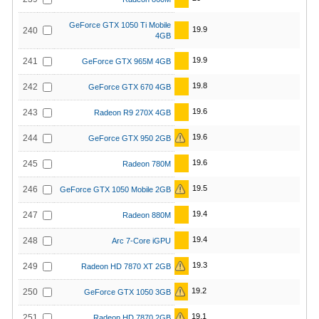
GeForce GTX 1050 Ti Mobile
19.9
240
4GB
19.9
241
GeForce GTX 965M 4GB
19.8
242
GeForce GTX 670 4GB
19.6
243
Radeon R9 270X 4GB
19.6
244
GeForce GTX 950 2GB
19.6
245
Radeon 780M
19.5
246
GeForce GTX 1050 Mobile 2GB
19.4
247
Radeon 880M
19.4
248
Arc 7-Core iGPU
19.3
249
Radeon HD 7870 XT 2GB
19.2
250
GeForce GTX 1050 3GB
19.1
251
Radeon HD 7870 2GB