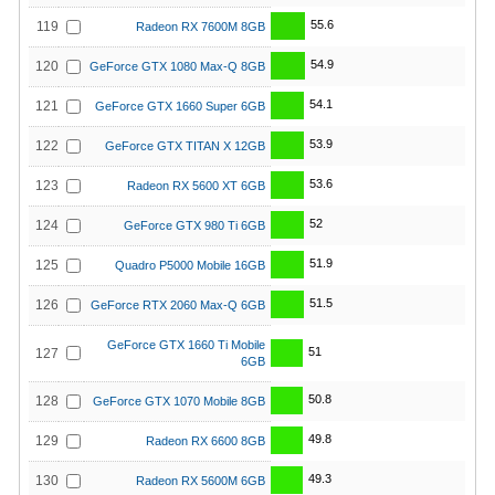
55.6
119
Radeon RX 7600M 8GB
54.9
120
GeForce GTX 1080 Max-Q 8GB
54.1
121
GeForce GTX 1660 Super 6GB
53.9
122
GeForce GTX TITAN X 12GB
53.6
123
Radeon RX 5600 XT 6GB
52
124
GeForce GTX 980 Ti 6GB
51.9
125
Quadro P5000 Mobile 16GB
51.5
126
GeForce RTX 2060 Max-Q 6GB
GeForce GTX 1660 Ti Mobile
51
127
6GB
50.8
128
GeForce GTX 1070 Mobile 8GB
49.8
129
Radeon RX 6600 8GB
49.3
130
Radeon RX 5600M 6GB