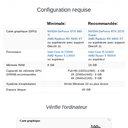
Configuration requise
Minimale:
Recommandée:
Carte graphique (GPU)
NVIDIA GeForce GTX 980
NVIDIA GeForce RTX 2070
Ti
Super
AMD Radeon RX 5600 XT
AMD Radeon RX 6800 XT
ou supérieure avec support
ou supérieure avec support
DirectX 11
DirectX 11
Processeur
Intel Core i3-7350K
Intel Core i5-12400
AMD Ryzen 3 1300X
AMD Ryzen 5 5600X
ou supérieur
ou supérieur
Mémoire RAM
8 GB
16 GB
Capacité de mémoire GPU
Full HD (1920x1080) - 4 GB
(VRAM) recommandée
2K (2560x1440) - 4 GB
4K (3840x2160) - 6 GB
Système d'exploitation
64-bit Windows 10 ou plus récent
Espace disque
40 GB
Vérifie l'ordinateur
Carte graphique
100
%