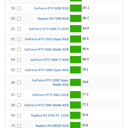
87.1
59
GeForce RTX 5050 8GB
85.7
60
Radeon RX 7600 8GB
83.8
61
GeForce GTX 1080 Ti 11GB
82.5
62
GeForce RTX 2070 Super 8GB
80.4
63
GeForce RTX 4060 Mobile 8GB
80.3
64
GeForce RTX 3060 Ti 8GB
79.1
65
GeForce RTX 2080 Super 8GB
GeForce RTX 2080 Super
78.6
66
Mobile 8GB
77.3
67
GeForce RTX 3060 12GB
77.1
68
GeForce RTX 2080 Mobile 8GB
76.9
69
Radeon RX 6700 XT 12GB
76.8
70
Radeon RX 6800S 8GB