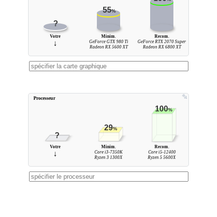
55
%
?
Votre
Minim.
Recom.
↓
GeForce GTX 980 Ti
GeForce RTX 2070 Super
Radeon RX 5600 XT
Radeon RX 6800 XT
Processeur
100
%
29
%
?
Votre
Minim.
Recom.
↓
Core i3-7350K
Core i5-12400
Ryzen 3 1300X
Ryzen 5 5600X