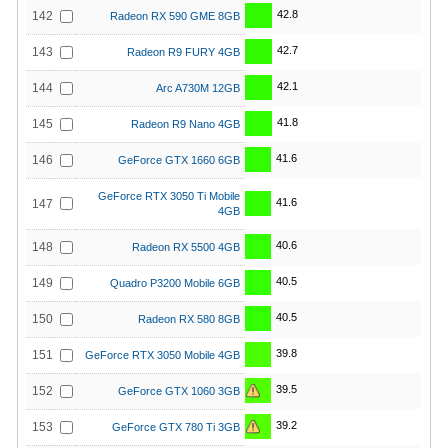
42.8
142
Radeon RX 590 GME 8GB
42.7
143
Radeon R9 FURY 4GB
42.1
144
Arc A730M 12GB
41.8
145
Radeon R9 Nano 4GB
41.6
146
GeForce GTX 1660 6GB
GeForce RTX 3050 Ti Mobile
41.6
147
4GB
40.6
148
Radeon RX 5500 4GB
40.5
149
Quadro P3200 Mobile 6GB
40.5
150
Radeon RX 580 8GB
39.8
151
GeForce RTX 3050 Mobile 4GB
39.5
152
GeForce GTX 1060 3GB
39.2
153
GeForce GTX 780 Ti 3GB