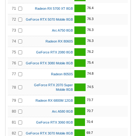
76.4
71
Radeon RX 5700 XT 8GB
76.3
72
GeForce RTX 5070 Mobile 8GB
76.3
73
Arc A750 8GB
76.3
74
Radeon RX 8060S
76.2
75
GeForce RTX 2080 8GB
75.4
76
GeForce RTX 3080 Mobile 8GB
74.8
77
Radeon 8050S
GeForce RTX 2070 Super
74.5
78
Mobile 8GB
73.7
79
Radeon RX 6800M 12GB
70.7
80
Arc A580 8GB
70.4
81
GeForce RTX 3060 8GB
69.7
82
GeForce RTX 3070 Mobile 8GB