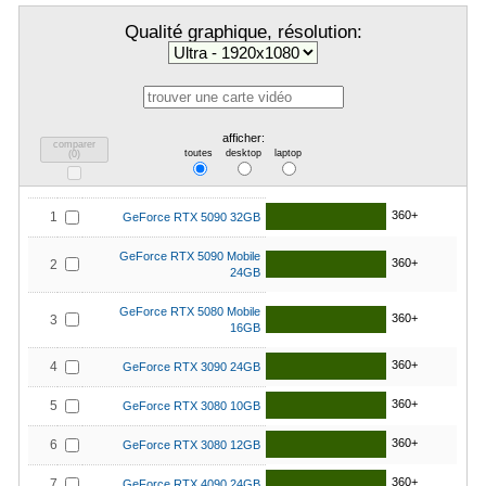
Qualité graphique, résolution:
afficher:
comparer
toutes
desktop
laptop
(
0
)
360+
1
GeForce RTX 5090 32GB
GeForce RTX 5090 Mobile
360+
2
24GB
GeForce RTX 5080 Mobile
360+
3
16GB
360+
4
GeForce RTX 3090 24GB
360+
5
GeForce RTX 3080 10GB
360+
6
GeForce RTX 3080 12GB
360+
7
GeForce RTX 4090 24GB