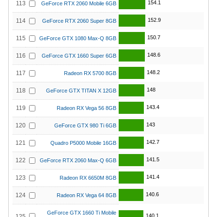
154.1
113
GeForce RTX 2060 Mobile 6GB
152.9
114
GeForce RTX 2060 Super 8GB
150.7
115
GeForce GTX 1080 Max-Q 8GB
148.6
116
GeForce GTX 1660 Super 6GB
148.2
117
Radeon RX 5700 8GB
148
118
GeForce GTX TITAN X 12GB
143.4
119
Radeon RX Vega 56 8GB
143
120
GeForce GTX 980 Ti 6GB
142.7
121
Quadro P5000 Mobile 16GB
141.5
122
GeForce RTX 2060 Max-Q 6GB
141.4
123
Radeon RX 6650M 8GB
140.6
124
Radeon RX Vega 64 8GB
GeForce GTX 1660 Ti Mobile
140.1
125