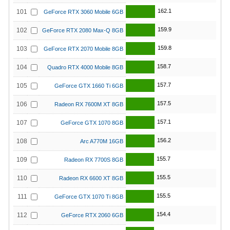
162.1
101
GeForce RTX 3060 Mobile 6GB
159.9
102
GeForce RTX 2080 Max-Q 8GB
159.8
103
GeForce RTX 2070 Mobile 8GB
158.7
104
Quadro RTX 4000 Mobile 8GB
157.7
105
GeForce GTX 1660 Ti 6GB
157.5
106
Radeon RX 7600M XT 8GB
157.1
107
GeForce GTX 1070 8GB
156.2
108
Arc A770M 16GB
155.7
109
Radeon RX 7700S 8GB
155.5
110
Radeon RX 6600 XT 8GB
155.5
111
GeForce GTX 1070 Ti 8GB
154.4
112
GeForce RTX 2060 6GB