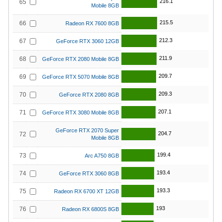
216.1
65
Mobile 8GB
215.5
66
Radeon RX 7600 8GB
212.3
67
GeForce RTX 3060 12GB
211.9
68
GeForce RTX 2080 Mobile 8GB
209.7
69
GeForce RTX 5070 Mobile 8GB
209.3
70
GeForce RTX 2080 8GB
207.1
71
GeForce RTX 3080 Mobile 8GB
GeForce RTX 2070 Super
204.7
72
Mobile 8GB
199.4
73
Arc A750 8GB
193.4
74
GeForce RTX 3060 8GB
193.3
75
Radeon RX 6700 XT 12GB
193
76
Radeon RX 6800S 8GB