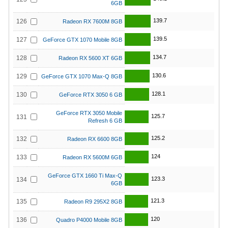
6GB
139.7
126
Radeon RX 7600M 8GB
139.5
127
GeForce GTX 1070 Mobile 8GB
134.7
128
Radeon RX 5600 XT 6GB
130.6
129
GeForce GTX 1070 Max-Q 8GB
128.1
130
GeForce RTX 3050 6 GB
GeForce RTX 3050 Mobile
125.7
131
Refresh 6 GB
125.2
132
Radeon RX 6600 8GB
124
133
Radeon RX 5600M 6GB
GeForce GTX 1660 Ti Max-Q
123.3
134
6GB
121.3
135
Radeon R9 295X2 8GB
120
136
Quadro P4000 Mobile 8GB