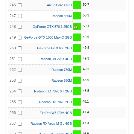
50.7
246
Arc 7-Core iGPU
50.3
247
Radeon 860M
50.1
248
GeForce GTX 570 1.25GB
49.9
249
GeForce GTX 1050 Max-Q 2GB
49.8
250
GeForce GTX 660 2GB
49.3
251
Radeon R9 270X 4GB
49.2
252
Radeon 780M
48.9
253
Radeon 880M
48.5
254
Radeon HD 7870 XT 2GB
48.1
255
Radeon HD 7870 2GB
47.4
256
FirePro W7170M 4GB
47.3
257
Radeon RX Vega M GL 4GB
46.9