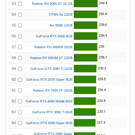
244.4
53
Radeon RX 9060 XT 16 GB
239.8
54
TITAN Xp 12GB
239.6
55
Arc B580 12GB
239.4
56
GeForce RTX 5050 8GB
239
57
Radeon Pro W6800 32GB
238.7
58
Radeon RX 6850M XT 12GB
230.2
59
GeForce GTX 1080 Ti 11GB
226.5
60
GeForce RTX 2070 Super 8GB
226.4
61
Radeon RX 7600 XT 16GB
220.9
62
GeForce RTX 4060 Mobile 8GB
220.7
63
GeForce RTX 3060 Ti 8GB
217.3
64
GeForce RTX 2080 Super 8GB
GeForce RTX 2080 Super