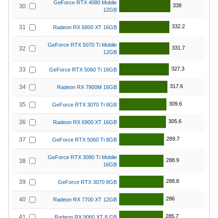
GeForce RTX 4080 Mobile
338
30
12GB
332.2
31
Radeon RX 6800 XT 16GB
GeForce RTX 5070 Ti Mobile
331.7
32
12GB
327.3
33
GeForce RTX 5060 Ti 16GB
317.6
34
Radeon RX 7900M 16GB
309.6
35
GeForce RTX 3070 Ti 8GB
305.6
36
Radeon RX 6900 XT 16GB
289.7
37
GeForce RTX 5060 Ti 8GB
GeForce RTX 3080 Ti Mobile
288.9
38
16GB
288.8
39
GeForce RTX 3070 8GB
286
40
Radeon RX 7700 XT 12GB
285.7
41
Radeon RX 9060 XT 8 GB