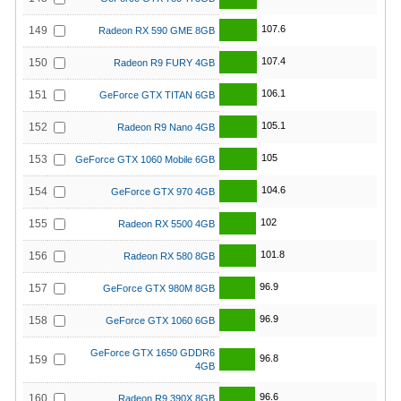
107.6
149
Radeon RX 590 GME 8GB
107.4
150
Radeon R9 FURY 4GB
106.1
151
GeForce GTX TITAN 6GB
105.1
152
Radeon R9 Nano 4GB
105
153
GeForce GTX 1060 Mobile 6GB
104.6
154
GeForce GTX 970 4GB
102
155
Radeon RX 5500 4GB
101.8
156
Radeon RX 580 8GB
96.9
157
GeForce GTX 980M 8GB
96.9
158
GeForce GTX 1060 6GB
GeForce GTX 1650 GDDR6
96.8
159
4GB
96.6
160
Radeon R9 390X 8GB