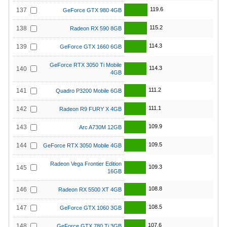
119.6
137
GeForce GTX 980 4GB
115.2
138
Radeon RX 590 8GB
114.3
139
GeForce GTX 1660 6GB
GeForce RTX 3050 Ti Mobile
114.3
140
4GB
111.2
141
Quadro P3200 Mobile 6GB
111.1
142
Radeon R9 FURY X 4GB
109.9
143
Arc A730M 12GB
109.5
144
GeForce RTX 3050 Mobile 4GB
Radeon Vega Frontier Edition
109.3
145
16GB
108.8
146
Radeon RX 5500 XT 4GB
108.5
147
GeForce GTX 1060 3GB
107.6
148
GeForce GTX 780 Ti 3GB