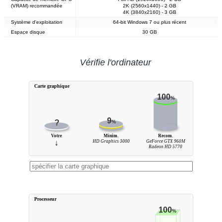
(VRAM) recommandée
2K (2560x1440) - 2 GB
4K (3840x2160) - 3 GB
Système d'exploitation
64-bit Windows 7 ou plus récent
Espace disque
30 GB
Vérifie l'ordinateur
Carte graphique
100
%
9
?
%
Votre
Minim.
Recom.
↓
HD Graphics 3000
GeForce GTX 960M
Radeon HD 5770
Processeur
100
%