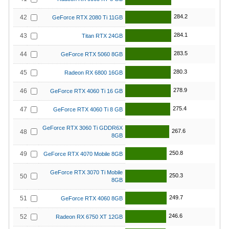
284.2
42
GeForce RTX 2080 Ti 11GB
284.1
43
Titan RTX 24GB
283.5
44
GeForce RTX 5060 8GB
280.3
45
Radeon RX 6800 16GB
278.9
46
GeForce RTX 4060 Ti 16 GB
275.4
47
GeForce RTX 4060 Ti 8 GB
GeForce RTX 3060 Ti GDDR6X
267.6
48
8GB
250.8
49
GeForce RTX 4070 Mobile 8GB
GeForce RTX 3070 Ti Mobile
250.3
50
8GB
249.7
51
GeForce RTX 4060 8GB
246.6
52
Radeon RX 6750 XT 12GB