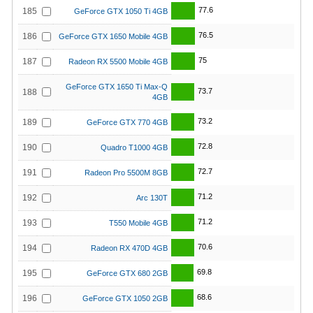
77.6
185
GeForce GTX 1050 Ti 4GB
76.5
186
GeForce GTX 1650 Mobile 4GB
75
187
Radeon RX 5500 Mobile 4GB
GeForce GTX 1650 Ti Max-Q
73.7
188
4GB
73.2
189
GeForce GTX 770 4GB
72.8
190
Quadro T1000 4GB
72.7
191
Radeon Pro 5500M 8GB
71.2
192
Arc 130T
71.2
193
T550 Mobile 4GB
70.6
194
Radeon RX 470D 4GB
69.8
195
GeForce GTX 680 2GB
68.6
196
GeForce GTX 1050 2GB