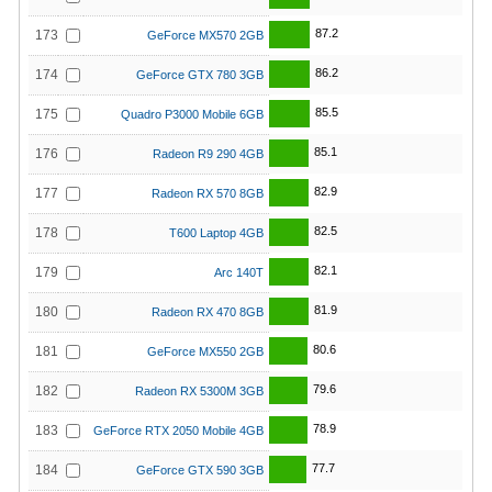
87.2
173
GeForce MX570 2GB
86.2
174
GeForce GTX 780 3GB
85.5
175
Quadro P3000 Mobile 6GB
85.1
176
Radeon R9 290 4GB
82.9
177
Radeon RX 570 8GB
82.5
178
T600 Laptop 4GB
82.1
179
Arc 140T
81.9
180
Radeon RX 470 8GB
80.6
181
GeForce MX550 2GB
79.6
182
Radeon RX 5300M 3GB
78.9
183
GeForce RTX 2050 Mobile 4GB
77.7
184
GeForce GTX 590 3GB