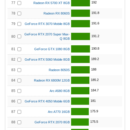
192
77
Radeon RX 5700 XT 8GB
191.8
78
Radeon RX 8060S
191.6
79
GeForce RTX 3070 Mobile 8GB
GeForce RTX 2070 Super Max-
191.2
80
Q 8GB
190.8
81
GeForce GTX 1080 8GB
189.2
82
GeForce RTX 5060 Mobile 8GB
188
83
Radeon 8050S
185.2
84
Radeon RX 6800M 12GB
184.7
85
Arc A580 8GB
181
86
GeForce RTX 4050 Mobile 6GB
175.9
87
Arc A770 16GB
175.5
88
GeForce RTX 2070 8GB