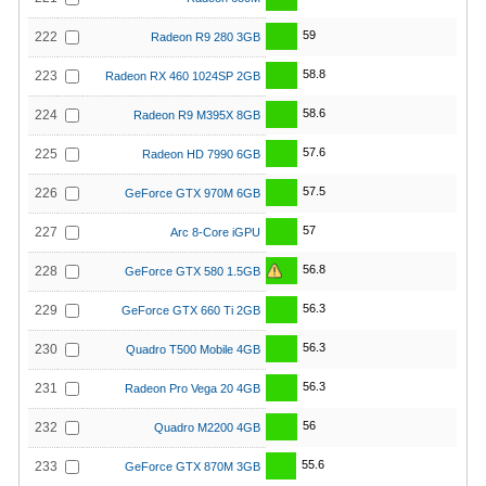
59
222
Radeon R9 280 3GB
58.8
223
Radeon RX 460 1024SP 2GB
58.6
224
Radeon R9 M395X 8GB
57.6
225
Radeon HD 7990 6GB
57.5
226
GeForce GTX 970M 6GB
57
227
Arc 8-Core iGPU
56.8
228
GeForce GTX 580 1.5GB
56.3
229
GeForce GTX 660 Ti 2GB
56.3
230
Quadro T500 Mobile 4GB
56.3
231
Radeon Pro Vega 20 4GB
56
232
Quadro M2200 4GB
55.6
233
GeForce GTX 870M 3GB