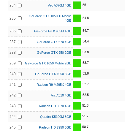
55
234
Arc A370M 4GB
GeForce GTX 1050 Ti Mobile
54.8
235
4GB
54.7
236
GeForce GTX 965M 4GB
54.4
237
GeForce GTX 670 4GB
53.8
238
GeForce GTX 950 2GB
53.7
239
GeForce GTX 1050 Mobile 2GB
52.8
240
GeForce GTX 1050 3GB
52.7
241
Radeon R9 M295X 4GB
52.5
242
Arc A310 4GB
51.8
243
Radeon HD 5970 4GB
51.7
244
Quadro K5100M 8GB
50.7
245
Radeon HD 7950 3GB