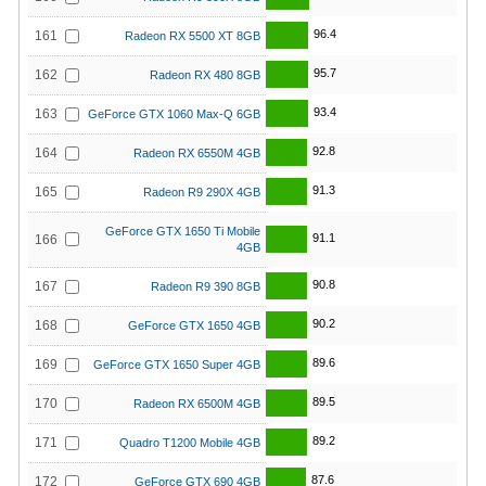
96.4
161
Radeon RX 5500 XT 8GB
95.7
162
Radeon RX 480 8GB
93.4
163
GeForce GTX 1060 Max-Q 6GB
92.8
164
Radeon RX 6550M 4GB
91.3
165
Radeon R9 290X 4GB
GeForce GTX 1650 Ti Mobile
91.1
166
4GB
90.8
167
Radeon R9 390 8GB
90.2
168
GeForce GTX 1650 4GB
89.6
169
GeForce GTX 1650 Super 4GB
89.5
170
Radeon RX 6500M 4GB
89.2
171
Quadro T1200 Mobile 4GB
87.6
172
GeForce GTX 690 4GB