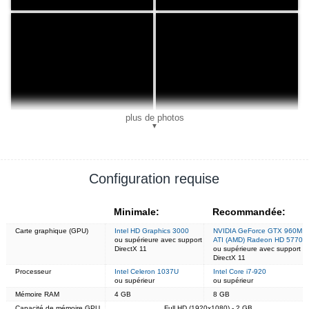
plus de photos
▼
Configuration requise
Minimale:
Recommandée:
Carte graphique (GPU)
Intel HD Graphics 3000
NVIDIA GeForce GTX 960M
ou supérieure avec support
ATI (AMD) Radeon HD 5770
DirectX 11
ou supérieure avec support
DirectX 11
Processeur
Intel Celeron 1037U
Intel Core i7-920
ou supérieur
ou supérieur
Mémoire RAM
4 GB
8 GB
Capacité de mémoire GPU
Full HD (1920x1080) - 2 GB