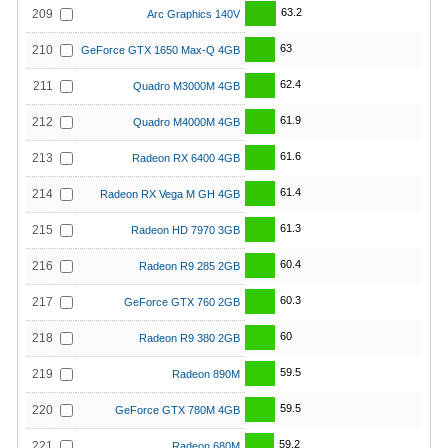
63.2
209
Arc Graphics 140V
63
210
GeForce GTX 1650 Max-Q 4GB
62.4
211
Quadro M3000M 4GB
61.9
212
Quadro M4000M 4GB
61.6
213
Radeon RX 6400 4GB
61.4
214
Radeon RX Vega M GH 4GB
61.3
215
Radeon HD 7970 3GB
60.4
216
Radeon R9 285 2GB
60.3
217
GeForce GTX 760 2GB
60
218
Radeon R9 380 2GB
59.5
219
Radeon 890M
59.5
220
GeForce GTX 780M 4GB
59.2
221
Radeon 680M