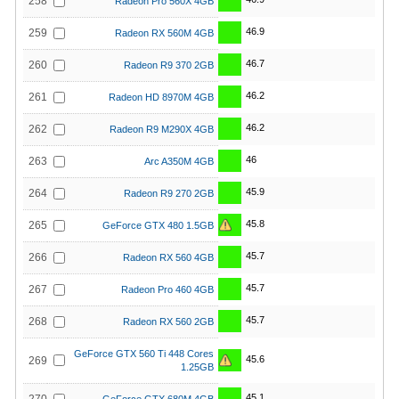
258
Radeon Pro 560X 4GB
46.9
259
Radeon RX 560M 4GB
46.7
260
Radeon R9 370 2GB
46.2
261
Radeon HD 8970M 4GB
46.2
262
Radeon R9 M290X 4GB
46
263
Arc A350M 4GB
45.9
264
Radeon R9 270 2GB
45.8
265
GeForce GTX 480 1.5GB
45.7
266
Radeon RX 560 4GB
45.7
267
Radeon Pro 460 4GB
45.7
268
Radeon RX 560 2GB
GeForce GTX 560 Ti 448 Cores
45.6
269
1.25GB
45.1