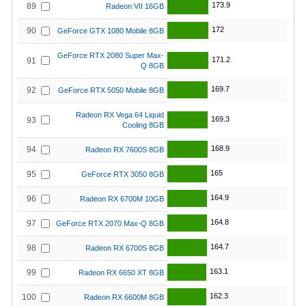
173.9
89
Radeon VII 16GB
172
90
GeForce GTX 1080 Mobile 8GB
GeForce RTX 2080 Super Max-
171.2
91
Q 8GB
169.7
92
GeForce RTX 5050 Mobile 8GB
Radeon RX Vega 64 Liquid
169.3
93
Cooling 8GB
168.9
94
Radeon RX 7600S 8GB
165
95
GeForce RTX 3050 8GB
164.9
96
Radeon RX 6700M 10GB
164.8
97
GeForce RTX 2070 Max-Q 8GB
164.7
98
Radeon RX 6700S 8GB
163.1
99
Radeon RX 6650 XT 8GB
162.3
100
Radeon RX 6600M 8GB