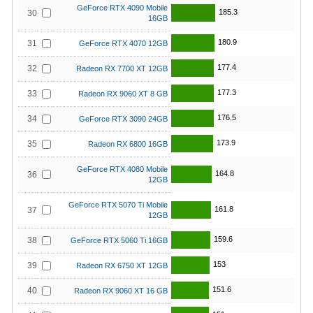
GeForce RTX 4090 Mobile
185.3
30
16GB
180.9
31
GeForce RTX 4070 12GB
177.4
32
Radeon RX 7700 XT 12GB
177.3
33
Radeon RX 9060 XT 8 GB
176.5
34
GeForce RTX 3090 24GB
173.9
35
Radeon RX 6800 16GB
GeForce RTX 4080 Mobile
164.8
36
12GB
GeForce RTX 5070 Ti Mobile
161.8
37
12GB
159.6
38
GeForce RTX 5060 Ti 16GB
153
39
Radeon RX 6750 XT 12GB
151.6
40
Radeon RX 9060 XT 16 GB