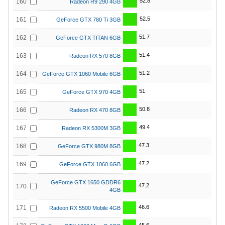
52.8
160
Radeon R9 290 4GB
52.5
161
GeForce GTX 780 Ti 3GB
51.7
162
GeForce GTX TITAN 6GB
51.4
163
Radeon RX 570 8GB
51.2
164
GeForce GTX 1060 Mobile 6GB
51
165
GeForce GTX 970 4GB
50.8
166
Radeon RX 470 8GB
49.4
167
Radeon RX 5300M 3GB
47.3
168
GeForce GTX 980M 8GB
47.2
169
GeForce GTX 1060 6GB
GeForce GTX 1650 GDDR6
47.2
170
4GB
46.6
171
Radeon RX 5500 Mobile 4GB