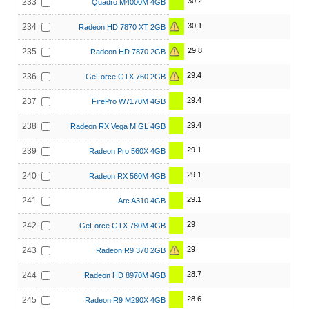
30.2
233
Quadro M4000M 4GB
30.1
234
Radeon HD 7870 XT 2GB
29.8
235
Radeon HD 7870 2GB
29.4
236
GeForce GTX 760 2GB
29.4
237
FirePro W7170M 4GB
29.4
238
Radeon RX Vega M GL 4GB
29.1
239
Radeon Pro 560X 4GB
29.1
240
Radeon RX 560M 4GB
29.1
241
Arc A310 4GB
29
242
GeForce GTX 780M 4GB
29
243
Radeon R9 370 2GB
28.7
244
Radeon HD 8970M 4GB
28.6
245
Radeon R9 M290X 4GB