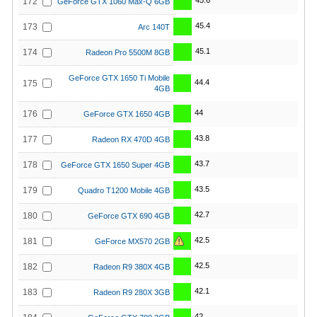
45.6
172
GeForce GTX 1060 Max-Q 6GB
45.4
173
Arc 140T
45.1
174
Radeon Pro 5500M 8GB
GeForce GTX 1650 Ti Mobile
44.4
175
4GB
44
176
GeForce GTX 1650 4GB
43.8
177
Radeon RX 470D 4GB
43.7
178
GeForce GTX 1650 Super 4GB
43.5
179
Quadro T1200 Mobile 4GB
42.7
180
GeForce GTX 690 4GB
42.5
181
GeForce MX570 2GB
42.5
182
Radeon R9 380X 4GB
42.1
183
Radeon R9 280X 3GB
42