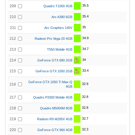
35.5
209
Quadro T1000 4GB
35.4
210
Arc A380 6GB
35
211
Arc Graphics 140V
34.9
212
Radeon Pro Vega 20 4GB
34.7
213
T550 Mobile 4GB
34
214
GeForce GTX 680 2GB
33.4
215
GeForce GTX 1050 2GB
GeForce GTX 1050 Ti Max-Q
32.9
216
4GB
32.8
217
Quadro P2000 Mobile 4GB
32.8
218
Quadro M5000M 8GB
32.7
219
Radeon R9 M295X 4GB
32.3
220
GeForce GTX 960 4GB