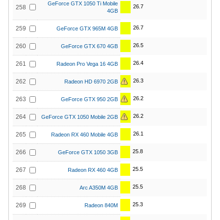
GeForce GTX 1050 Ti Mobile
26.7
258
4GB
26.7
259
GeForce GTX 965M 4GB
26.5
260
GeForce GTX 670 4GB
26.4
261
Radeon Pro Vega 16 4GB
26.3
262
Radeon HD 6970 2GB
26.2
263
GeForce GTX 950 2GB
26.2
264
GeForce GTX 1050 Mobile 2GB
26.1
265
Radeon RX 460 Mobile 4GB
25.8
266
GeForce GTX 1050 3GB
25.5
267
Radeon RX 460 4GB
25.5
268
Arc A350M 4GB
25.3
269
Radeon 840M