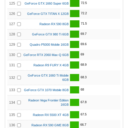
72.5
125
GeForce GTX 1660 Super 6GB
72.2
126
GeForce GTX TITAN X 12GB
71.5
127
Radeon RX 590 8GB
69.7
128
GeForce GTX 980 Ti 6GB
69.6
129
Quadro P5000 Mobile 16GB
69
130
GeForce RTX 2060 Max-Q 6GB
68.9
131
Radeon R9 FURY X 4GB
GeForce GTX 1660 Ti Mobile
68.3
132
6GB
68
133
GeForce GTX 1070 Mobile 8GB
Radeon Vega Frontier Edition
67.8
134
16GB
67.5
135
Radeon RX 5500 XT 4GB
66.7
136
Radeon RX 590 GME 8GB