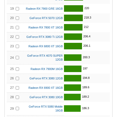
220
19
Radeon RX 7900 GRE 16GB
218.3
20
GeForce RTX 5070 12GB
212
21
Radeon RX 7800 XT 16GB
206.4
22
GeForce RTX 3080 Ti 12GB
206.1
23
Radeon RX 6800 XT 16GB
GeForce RTX 4070 SUPER
200.3
24
12GB
197
25
Radeon RX 7900M 16GB
194.8
26
GeForce RTX 3080 12GB
189.6
27
Radeon RX 6900 XT 16GB
189.2
28
GeForce RTX 3080 10GB
GeForce RTX 5080 Mobile
186.3
29
16GB