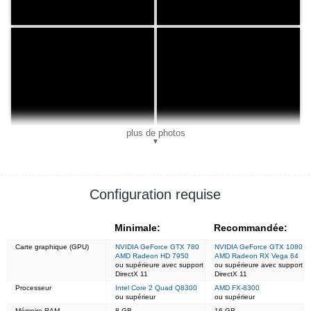
plus de photos
▼
Configuration requise
Minimale:
Recommandée:
Carte graphique (GPU)
NVIDIA GeForce GTX 780
NVIDIA GeForce GTX 1080
AMD Radeon HD 7950
AMD Radeon RX Vega 64
ou supérieure avec support
ou supérieure avec support
DirectX 11
DirectX 11
Processeur
Intel Core 2 Quad Q8300
AMD FX-8300
ou supérieur
ou supérieur
Mémoire RAM
8 GB
16 GB