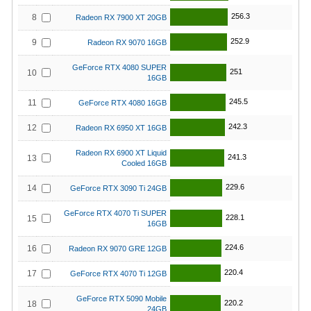
256.3
8
Radeon RX 7900 XT 20GB
252.9
9
Radeon RX 9070 16GB
GeForce RTX 4080 SUPER
251
10
16GB
245.5
11
GeForce RTX 4080 16GB
242.3
12
Radeon RX 6950 XT 16GB
Radeon RX 6900 XT Liquid
241.3
13
Cooled 16GB
229.6
14
GeForce RTX 3090 Ti 24GB
GeForce RTX 4070 Ti SUPER
228.1
15
16GB
224.6
16
Radeon RX 9070 GRE 12GB
220.4
17
GeForce RTX 4070 Ti 12GB
GeForce RTX 5090 Mobile
220.2
18
24GB