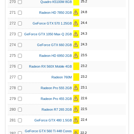
25.2
270
Quadro K5100M 8GB
24.8
271
Radeon HD 7850 2GB
24.4
272
GeForce GTX 570 1.25GB
24.3
273
GeForce GTX 1050 Max-Q 2GB
24.3
274
GeForce GTX 660 2GB
23.5
275
Radeon HD 6950 2GB
23.2
276
Radeon RX 560X Mobile 4GB
23.2
277
Radeon 760M
23.1
278
Radeon Pro 555 2GB
22.6
279
Radeon Pro 455 2GB
22.5
280
Radeon R7 265 2GB
22.4
281
GeForce GTX 480 1.5GB
GeForce GTX 560 Ti 448 Cores
22.2
282