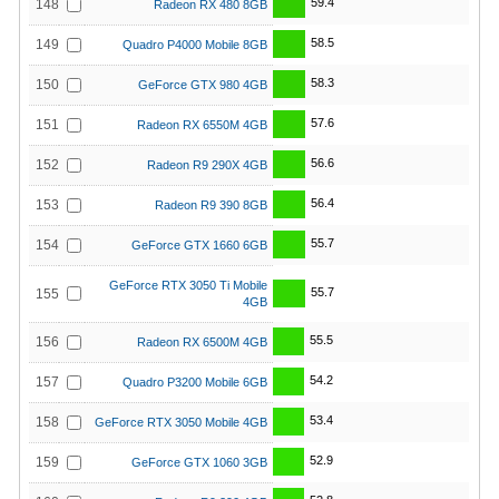
59.4
148
Radeon RX 480 8GB
58.5
149
Quadro P4000 Mobile 8GB
58.3
150
GeForce GTX 980 4GB
57.6
151
Radeon RX 6550M 4GB
56.6
152
Radeon R9 290X 4GB
56.4
153
Radeon R9 390 8GB
55.7
154
GeForce GTX 1660 6GB
GeForce RTX 3050 Ti Mobile
55.7
155
4GB
55.5
156
Radeon RX 6500M 4GB
54.2
157
Quadro P3200 Mobile 6GB
53.4
158
GeForce RTX 3050 Mobile 4GB
52.9
159
GeForce GTX 1060 3GB