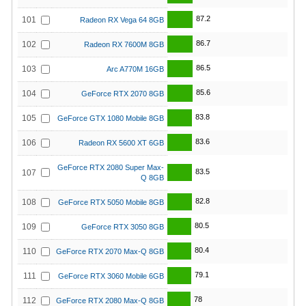
87.2
101
Radeon RX Vega 64 8GB
86.7
102
Radeon RX 7600M 8GB
86.5
103
Arc A770M 16GB
85.6
104
GeForce RTX 2070 8GB
83.8
105
GeForce GTX 1080 Mobile 8GB
83.6
106
Radeon RX 5600 XT 6GB
GeForce RTX 2080 Super Max-
83.5
107
Q 8GB
82.8
108
GeForce RTX 5050 Mobile 8GB
80.5
109
GeForce RTX 3050 8GB
80.4
110
GeForce RTX 2070 Max-Q 8GB
79.1
111
GeForce RTX 3060 Mobile 6GB
78
112
GeForce RTX 2080 Max-Q 8GB