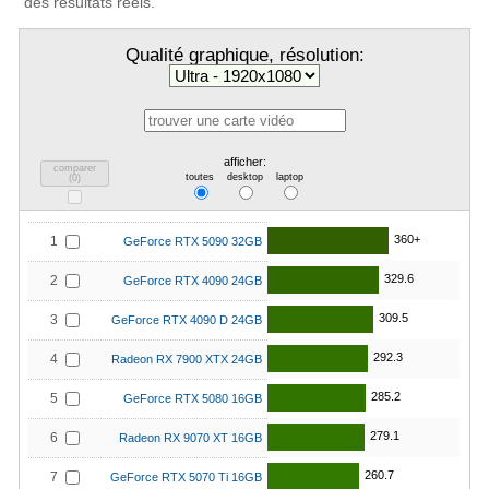
des résultats réels.
Qualité graphique, résolution:
afficher:
comparer
toutes
desktop
laptop
(
0
)
360+
1
GeForce RTX 5090 32GB
329.6
2
GeForce RTX 4090 24GB
309.5
3
GeForce RTX 4090 D 24GB
292.3
4
Radeon RX 7900 XTX 24GB
285.2
5
GeForce RTX 5080 16GB
279.1
6
Radeon RX 9070 XT 16GB
260.7
7
GeForce RTX 5070 Ti 16GB