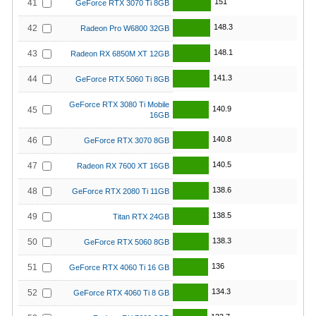
151
41
GeForce RTX 3070 Ti 8GB
148.3
42
Radeon Pro W6800 32GB
148.1
43
Radeon RX 6850M XT 12GB
141.3
44
GeForce RTX 5060 Ti 8GB
GeForce RTX 3080 Ti Mobile
140.9
45
16GB
140.8
46
GeForce RTX 3070 8GB
140.5
47
Radeon RX 7600 XT 16GB
138.6
48
GeForce RTX 2080 Ti 11GB
138.5
49
Titan RTX 24GB
138.3
50
GeForce RTX 5060 8GB
136
51
GeForce RTX 4060 Ti 16 GB
134.3
52
GeForce RTX 4060 Ti 8 GB