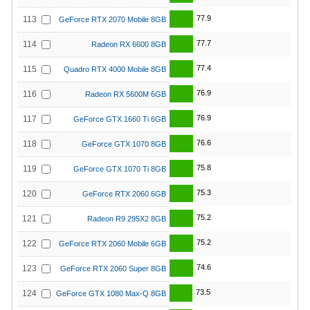
77.9
113
GeForce RTX 2070 Mobile 8GB
77.7
114
Radeon RX 6600 8GB
77.4
115
Quadro RTX 4000 Mobile 8GB
76.9
116
Radeon RX 5600M 6GB
76.9
117
GeForce GTX 1660 Ti 6GB
76.6
118
GeForce GTX 1070 8GB
75.8
119
GeForce GTX 1070 Ti 8GB
75.3
120
GeForce RTX 2060 6GB
75.2
121
Radeon R9 295X2 8GB
75.2
122
GeForce RTX 2060 Mobile 6GB
74.6
123
GeForce RTX 2060 Super 8GB
73.5
124
GeForce GTX 1080 Max-Q 8GB