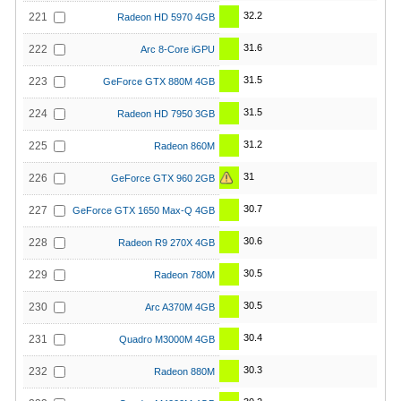
32.2
221
Radeon HD 5970 4GB
31.6
222
Arc 8-Core iGPU
31.5
223
GeForce GTX 880M 4GB
31.5
224
Radeon HD 7950 3GB
31.2
225
Radeon 860M
31
226
GeForce GTX 960 2GB
30.7
227
GeForce GTX 1650 Max-Q 4GB
30.6
228
Radeon R9 270X 4GB
30.5
229
Radeon 780M
30.5
230
Arc A370M 4GB
30.4
231
Quadro M3000M 4GB
30.3
232
Radeon 880M