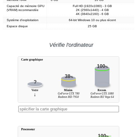
Capacité de mémoire GPU
Full HD (1920x1080) - 3 GB
(VRAM) recommandée
2K (2560x1440) - 4 GB
4K (3840x2160) - 6 GB
Système d'exploitation
64-bit Windows 10 ou plus récent
Espace disque
25 GB
Vérifie l'ordinateur
Carte graphique
100
%
38
%
?
Votre
Minim.
Recom.
↓
GeForce GTX 780
GeForce GTX 1080
Radeon HD 7950
Radeon RX Vega 64
Processeur
100
%