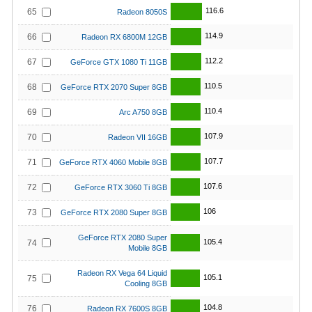
116.6
65
Radeon 8050S
114.9
66
Radeon RX 6800M 12GB
112.2
67
GeForce GTX 1080 Ti 11GB
110.5
68
GeForce RTX 2070 Super 8GB
110.4
69
Arc A750 8GB
107.9
70
Radeon VII 16GB
107.7
71
GeForce RTX 4060 Mobile 8GB
107.6
72
GeForce RTX 3060 Ti 8GB
106
73
GeForce RTX 2080 Super 8GB
GeForce RTX 2080 Super
105.4
74
Mobile 8GB
Radeon RX Vega 64 Liquid
105.1
75
Cooling 8GB
104.8
76
Radeon RX 7600S 8GB