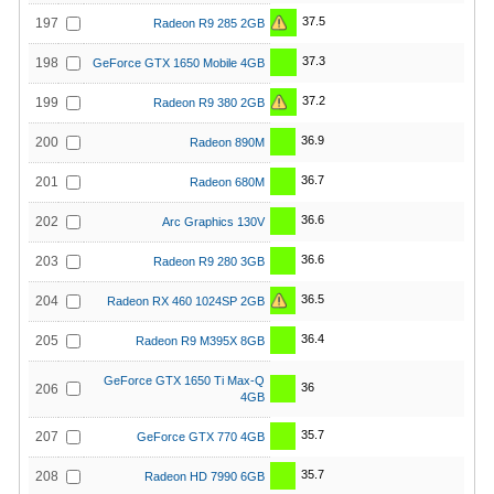
37.5
197
Radeon R9 285 2GB
37.3
198
GeForce GTX 1650 Mobile 4GB
37.2
199
Radeon R9 380 2GB
36.9
200
Radeon 890M
36.7
201
Radeon 680M
36.6
202
Arc Graphics 130V
36.6
203
Radeon R9 280 3GB
36.5
204
Radeon RX 460 1024SP 2GB
36.4
205
Radeon R9 M395X 8GB
GeForce GTX 1650 Ti Max-Q
36
206
4GB
35.7
207
GeForce GTX 770 4GB
35.7
208
Radeon HD 7990 6GB