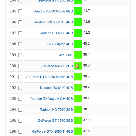
184
GeForce GTX 780 3GB
41.7
185
Quadro P3000 Mobile 6GB
41.6
186
Radeon RX 6500 XT 4GB
41.3
187
Radeon HD 6990 4GB
40.2
188
T600 Laptop 4GB
39.4
189
Arc 130T
39.3
190
GeForce MX550 2GB
38.5
191
GeForce RTX 2050 Mobile 4GB
38.2
192
Radeon RX 6400 4GB
38.1
193
Radeon RX Vega M GH 4GB
38
194
Radeon HD 7970 3GB
37.9
195
GeForce GTX 590 3GB
37.8
196
GeForce GTX 1050 Ti 4GB