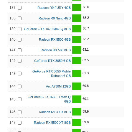
66.6
137
Radeon R9 FURY 4GB
65.2
138
Radeon R9 Nano 4GB
63.7
139
GeForce GTX 1070 Max-Q 8GB
63.2
140
Radeon RX 5500 4GB
63.1
141
Radeon RX 580 8GB
62.5
142
GeForce RTX 3050 6 GB
GeForce RTX 3050 Mobile
61.3
143
Refresh 6 GB
60.8
144
Arc A730M 12GB
GeForce GTX 1660 Ti Max-Q
60.1
145
6GB
59.9
146
Radeon R9 390X 8GB
59.8
147
Radeon RX 5500 XT 8GB