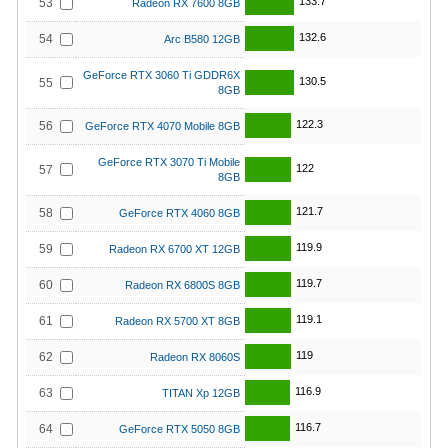
133.7
53
Radeon RX 7600 8GB
132.6
54
Arc B580 12GB
GeForce RTX 3060 Ti GDDR6X
130.5
55
8GB
122.3
56
GeForce RTX 4070 Mobile 8GB
GeForce RTX 3070 Ti Mobile
122
57
8GB
121.7
58
GeForce RTX 4060 8GB
119.9
59
Radeon RX 6700 XT 12GB
119.7
60
Radeon RX 6800S 8GB
119.1
61
Radeon RX 5700 XT 8GB
119
62
Radeon RX 8060S
116.9
63
TITAN Xp 12GB
116.7
64
GeForce RTX 5050 8GB