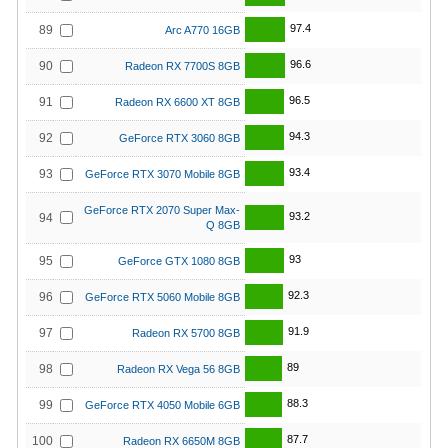
97.4
89
Arc A770 16GB
96.6
90
Radeon RX 7700S 8GB
96.5
91
Radeon RX 6600 XT 8GB
94.3
92
GeForce RTX 3060 8GB
93.4
93
GeForce RTX 3070 Mobile 8GB
GeForce RTX 2070 Super Max-
93.2
94
Q 8GB
93
95
GeForce GTX 1080 8GB
92.3
96
GeForce RTX 5060 Mobile 8GB
91.9
97
Radeon RX 5700 8GB
89
98
Radeon RX Vega 56 8GB
88.3
99
GeForce RTX 4050 Mobile 6GB
87.7
100
Radeon RX 6650M 8GB