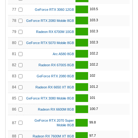
103.5
77
GeForce RTX 3060 12GB
103.3
78
GeForce RTX 2080 Mobile 8GB
102.3
79
Radeon RX 6700M 10GB
102.3
80
GeForce RTX 5070 Mobile 8GB
102.2
81
Arc A580 8GB
102.2
82
Radeon RX 6700S 8GB
102
83
GeForce RTX 2080 8GB
101.2
84
Radeon RX 6650 XT 8GB
101
85
GeForce RTX 3080 Mobile 8GB
100.7
86
Radeon RX 6600M 8GB
GeForce RTX 2070 Super
99.8
87
Mobile 8GB
97.7
88
Radeon RX 7600M XT 8GB