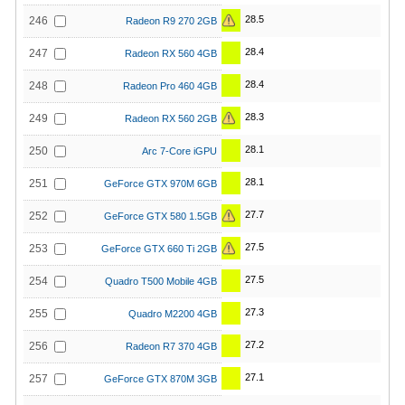
28.5
246
Radeon R9 270 2GB
28.4
247
Radeon RX 560 4GB
28.4
248
Radeon Pro 460 4GB
28.3
249
Radeon RX 560 2GB
28.1
250
Arc 7-Core iGPU
28.1
251
GeForce GTX 970M 6GB
27.7
252
GeForce GTX 580 1.5GB
27.5
253
GeForce GTX 660 Ti 2GB
27.5
254
Quadro T500 Mobile 4GB
27.3
255
Quadro M2200 4GB
27.2
256
Radeon R7 370 4GB
27.1
257
GeForce GTX 870M 3GB