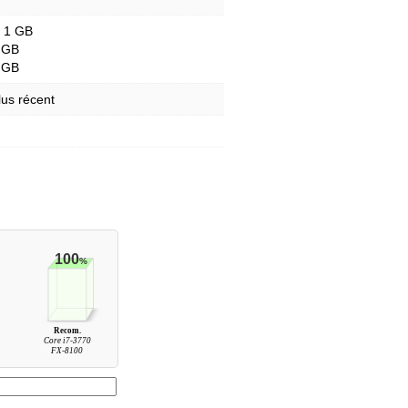
- 1 GB
 GB
 GB
lus récent
100
%
Recom.
0
Core i7-3770
FX-8100