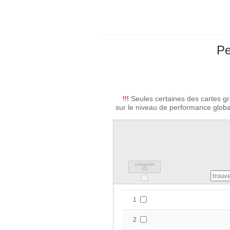
Pe
!!!
Seules certaines des cartes gr
sur le niveau de performance global
comparer
(
0
)
1
2