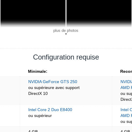
plus de photos
▼
Configuration requise
Minimale:
Reco
NVIDIA GeForce GTS 250
NVIDI
ou supérieure avec support
AMD 
DirectX 10
ou su
Direc
Intel Core 2 Duo E8400
Intel 
ou supérieur
AMD 
ou su
4 GB
4 GB