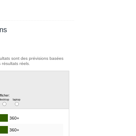
ans
ultats sont des prévisions basées
résultats réels.
fficher:
desktop
laptop
360+
360+