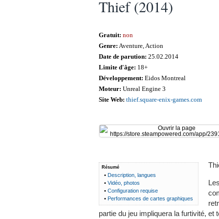
Thief (2014)
Gratuit:
non
Genre:
Aventure, Action
Date de parution:
25.02.2014
Limite d'âge:
18+
Développement:
Eidos Montreal
Moteur:
Unreal Engine 3
Site Web:
thief.square-enix-games.com
Thi
Résumé
•
Description, langues
Le
•
Vidéo, photos
•
Configuration requise
com
•
Performances de cartes graphiques
ret
partie du jeu impliquera la furtivité, e