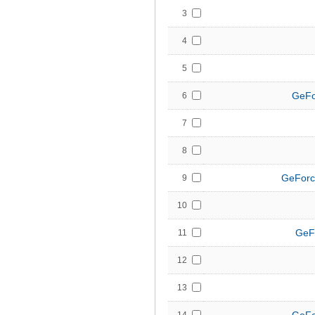
3
4
5
GeFo
6
7
8
GeForc
9
10
GeF
11
12
13