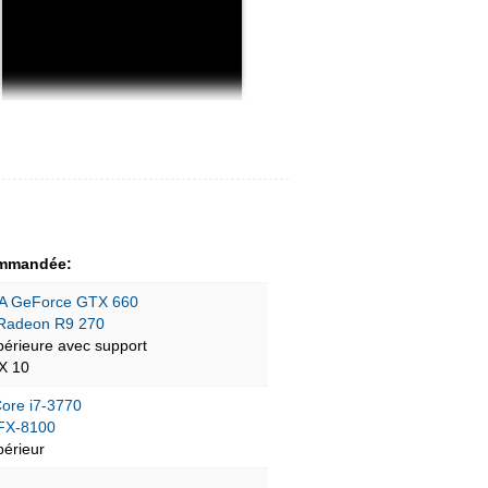
mmandée:
A GeForce GTX 660
Radeon R9 270
périeure avec support
tX 10
Core i7-3770
FX-8100
périeur