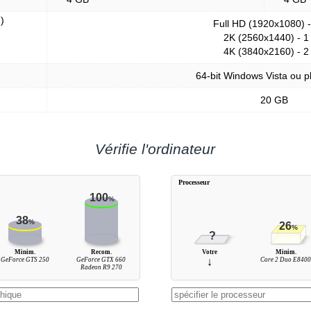
)
Full HD (1920x1080) 
2K (2560x1440) - 1
4K (3840x2160) - 2
64-bit Windows Vista ou p
20 GB
Vérifie l'ordinateur
Processeur
100
%
38
%
26
%
?
Minim.
Recom.
Votre
Minim.
GeForce GTS 250
GeForce GTX 660
↓
Core 2 Duo E840
Radeon R9 270