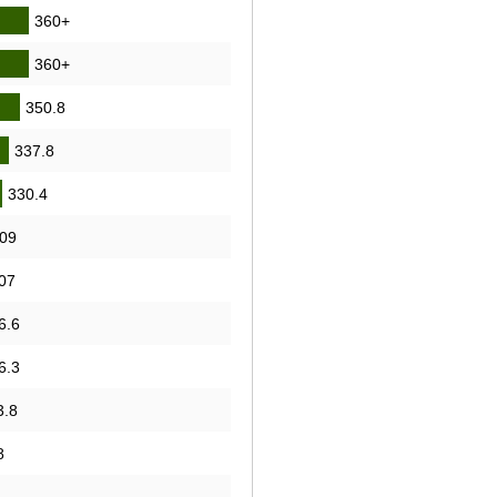
360+
360+
350.8
337.8
330.4
09
07
6.6
6.3
3.8
8