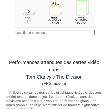
61
%
?
Votre
Minim.
Recom.
↓
Core i5-2400
Core i7-3770
FX-6100
FX-8350
Performances attendues des cartes vidéo
dans
Tom Clancy's The Division
(
FPS
moyen)
!!!
Seules certaines des cartes graphiques listées ci-dessous
ont été testées dans ce jeu. Les autres résultats sont des
prévisions basées sur le niveau de performance global des
cartes graphiques et peuvent différer de manière significative