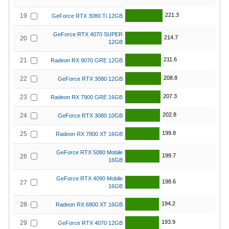
221.3
19
GeForce RTX 3080 Ti 12GB
GeForce RTX 4070 SUPER
214.7
20
12GB
211.6
21
Radeon RX 9070 GRE 12GB
208.8
22
GeForce RTX 3080 12GB
207.3
23
Radeon RX 7900 GRE 16GB
202.8
24
GeForce RTX 3080 10GB
199.8
25
Radeon RX 7800 XT 16GB
GeForce RTX 5080 Mobile
199.7
26
16GB
GeForce RTX 4090 Mobile
198.6
27
16GB
194.2
28
Radeon RX 6800 XT 16GB
193.9
29
GeForce RTX 4070 12GB