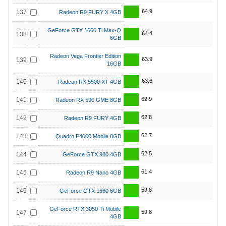
64.9
137
Radeon R9 FURY X 4GB
GeForce GTX 1660 Ti Max-Q
64.4
138
6GB
Radeon Vega Frontier Edition
63.9
139
16GB
63.6
140
Radeon RX 5500 XT 4GB
62.9
141
Radeon RX 590 GME 8GB
62.8
142
Radeon R9 FURY 4GB
62.7
143
Quadro P4000 Mobile 8GB
62.5
144
GeForce GTX 980 4GB
61.4
145
Radeon R9 Nano 4GB
59.8
146
GeForce GTX 1660 6GB
GeForce RTX 3050 Ti Mobile
59.8
147
4GB