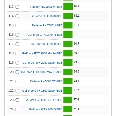
82.2
113
Radeon RX Vega 64 8GB
82.1
114
GeForce GTX 1070 8GB
81.7
115
Radeon RX 7600M 8GB
81.3
116
GeForce GTX 1070 Ti 8GB
80.7
117
GeForce RTX 2060 6GB
80.6
118
GeForce RTX 2060 Mobile 6GB
79.9
119
GeForce RTX 2060 Super 8GB
78.8
120
GeForce GTX 1080 Max-Q 8GB
78.7
121
Radeon RX 5600 XT 6GB
77.7
122
GeForce GTX 1660 Super 6GB
77.4
123
GeForce GTX TITAN X 12GB
74.8
124
GeForce GTX 980 Ti 6GB