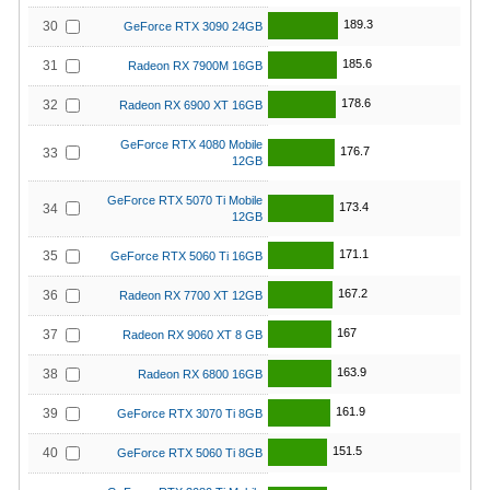
189.3
30
GeForce RTX 3090 24GB
185.6
31
Radeon RX 7900M 16GB
178.6
32
Radeon RX 6900 XT 16GB
GeForce RTX 4080 Mobile
176.7
33
12GB
GeForce RTX 5070 Ti Mobile
173.4
34
12GB
171.1
35
GeForce RTX 5060 Ti 16GB
167.2
36
Radeon RX 7700 XT 12GB
167
37
Radeon RX 9060 XT 8 GB
163.9
38
Radeon RX 6800 16GB
161.9
39
GeForce RTX 3070 Ti 8GB
151.5
40
GeForce RTX 5060 Ti 8GB