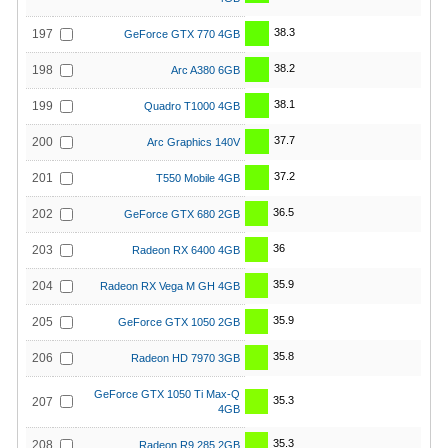
38.3
197
GeForce GTX 770 4GB
38.2
198
Arc A380 6GB
38.1
199
Quadro T1000 4GB
37.7
200
Arc Graphics 140V
37.2
201
T550 Mobile 4GB
36.5
202
GeForce GTX 680 2GB
36
203
Radeon RX 6400 4GB
35.9
204
Radeon RX Vega M GH 4GB
35.9
205
GeForce GTX 1050 2GB
35.8
206
Radeon HD 7970 3GB
GeForce GTX 1050 Ti Max-Q
35.3
207
4GB
35.3
208
Radeon R9 285 2GB