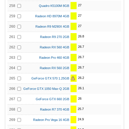
27
258
Quadro K5100M 8GB
27
259
Radeon HD 8970M 4GB
27
260
Radeon R9 M290X 4GB
26.8
261
Radeon R9 270 2GB
26.7
262
Radeon RX 560 4GB
26.7
263
Radeon Pro 460 4GB
26.7
264
Radeon RX 560 2GB
26.2
265
GeForce GTX 570 1.25GB
26.1
266
GeForce GTX 1050 Max-Q 2GB
26
267
GeForce GTX 660 2GB
25.7
268
Radeon R7 370 4GB
24.9
269
Radeon Pro Vega 16 4GB