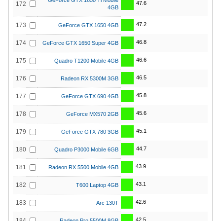
GeForce GTX 1650 Ti Mobile
47.6
172
4GB
47.2
173
GeForce GTX 1650 4GB
46.8
174
GeForce GTX 1650 Super 4GB
46.6
175
Quadro T1200 Mobile 4GB
46.5
176
Radeon RX 5300M 3GB
45.8
177
GeForce GTX 690 4GB
45.6
178
GeForce MX570 2GB
45.1
179
GeForce GTX 780 3GB
44.7
180
Quadro P3000 Mobile 6GB
43.9
181
Radeon RX 5500 Mobile 4GB
43.1
182
T600 Laptop 4GB
42.6
183
Arc 130T
42.5
184
Radeon Pro 5500M 8GB