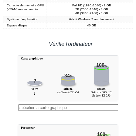
Capacité de mémoire GPU
Full HD (1920x1080) - 2 GB
(VRAM) recommandée
2K (2560x1440) - 3 GB
4K (3840x2160) - 4 GB
Système d'exploitation
64-bit Windows 7 ou plus récent
Espace disque
40 GB
Vérifie l'ordinateur
Carte graphique
100
%
34
%
?
Votre
Minim.
Recom.
↓
GeForce GTX 560
GeForce GTX 970
Radeon R9 290
Processeur
100
%