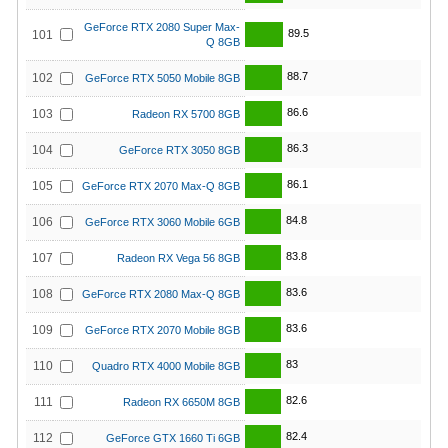
GeForce RTX 2080 Super Max-
89.5
101
Q 8GB
88.7
102
GeForce RTX 5050 Mobile 8GB
86.6
103
Radeon RX 5700 8GB
86.3
104
GeForce RTX 3050 8GB
86.1
105
GeForce RTX 2070 Max-Q 8GB
84.8
106
GeForce RTX 3060 Mobile 6GB
83.8
107
Radeon RX Vega 56 8GB
83.6
108
GeForce RTX 2080 Max-Q 8GB
83.6
109
GeForce RTX 2070 Mobile 8GB
83
110
Quadro RTX 4000 Mobile 8GB
82.6
111
Radeon RX 6650M 8GB
82.4
112
GeForce GTX 1660 Ti 6GB