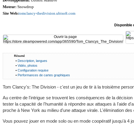
Développement:
Ubisoft Massive
Moteur:
Snowdrop
Site Web:
tomclancy-thedivision.ubisoft.com
Disponible 
Résumé
•
Description, langues
•
Vidéo, photos
•
Configuration requise
•
Performances de cartes graphiques
Tom Clancy's: The Division - c'est un jeu de tir à la troisième pe
Au centre de l'intrigue se trouvent les conséquences de la décision 
tester la capacité de l'humanité à répondre aux attaques à l'aide 
proche à New York au milieu d'une attaque virale. L'élimination d
Vous pouvez jouer en mode solo ou en mode coopératif jusqu'à 4 j