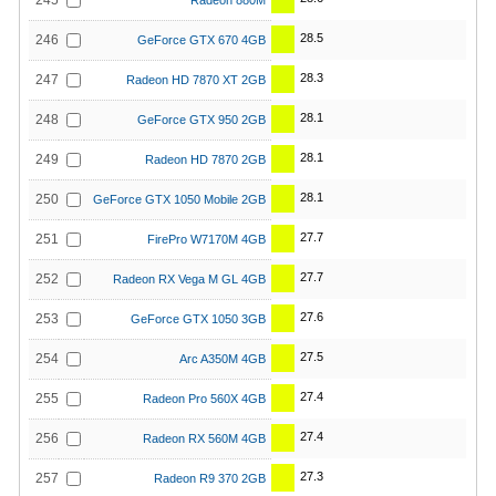
245
Radeon 880M
28.5
246
GeForce GTX 670 4GB
28.3
247
Radeon HD 7870 XT 2GB
28.1
248
GeForce GTX 950 2GB
28.1
249
Radeon HD 7870 2GB
28.1
250
GeForce GTX 1050 Mobile 2GB
27.7
251
FirePro W7170M 4GB
27.7
252
Radeon RX Vega M GL 4GB
27.6
253
GeForce GTX 1050 3GB
27.5
254
Arc A350M 4GB
27.4
255
Radeon Pro 560X 4GB
27.4
256
Radeon RX 560M 4GB
27.3
257
Radeon R9 370 2GB