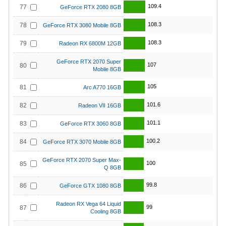
109.4
77
GeForce RTX 2080 8GB
108.3
78
GeForce RTX 3080 Mobile 8GB
108.3
79
Radeon RX 6800M 12GB
GeForce RTX 2070 Super
107
80
Mobile 8GB
105
81
Arc A770 16GB
101.6
82
Radeon VII 16GB
101.1
83
GeForce RTX 3060 8GB
100.2
84
GeForce RTX 3070 Mobile 8GB
GeForce RTX 2070 Super Max-
100
85
Q 8GB
99.8
86
GeForce GTX 1080 8GB
Radeon RX Vega 64 Liquid
99
87
Cooling 8GB