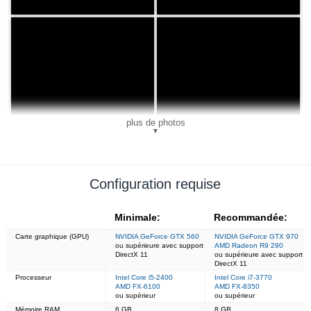
plus de photos
▼
Configuration requise
Minimale:
Recommandée:
Carte graphique (GPU)
NVIDIA GeForce GTX 560
NVIDIA GeForce GTX 970
ou supérieure avec support
AMD Radeon R9 290
DirectX 11
ou supérieure avec support
DirectX 11
Processeur
Intel Core i5-2400
Intel Core i7-3770
AMD FX-6100
AMD FX-8350
ou supérieur
ou supérieur
Mémoire RAM
6 GB
8 GB