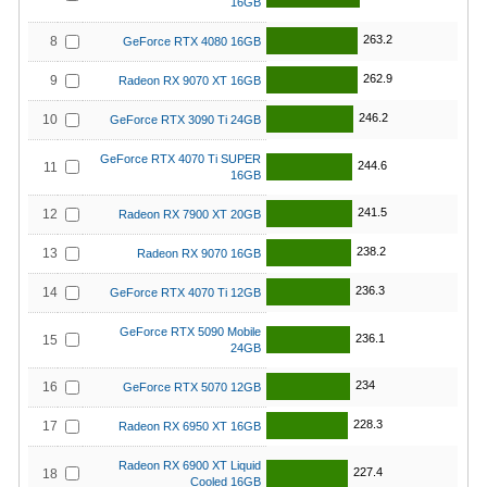
16GB
263.2
8
GeForce RTX 4080 16GB
262.9
9
Radeon RX 9070 XT 16GB
246.2
10
GeForce RTX 3090 Ti 24GB
GeForce RTX 4070 Ti SUPER
244.6
11
16GB
241.5
12
Radeon RX 7900 XT 20GB
238.2
13
Radeon RX 9070 16GB
236.3
14
GeForce RTX 4070 Ti 12GB
GeForce RTX 5090 Mobile
236.1
15
24GB
234
16
GeForce RTX 5070 12GB
228.3
17
Radeon RX 6950 XT 16GB
Radeon RX 6900 XT Liquid
227.4
18
Cooled 16GB