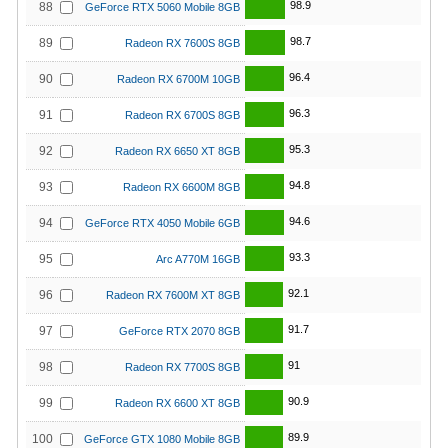
98.9
88
GeForce RTX 5060 Mobile 8GB
98.7
89
Radeon RX 7600S 8GB
96.4
90
Radeon RX 6700M 10GB
96.3
91
Radeon RX 6700S 8GB
95.3
92
Radeon RX 6650 XT 8GB
94.8
93
Radeon RX 6600M 8GB
94.6
94
GeForce RTX 4050 Mobile 6GB
93.3
95
Arc A770M 16GB
92.1
96
Radeon RX 7600M XT 8GB
91.7
97
GeForce RTX 2070 8GB
91
98
Radeon RX 7700S 8GB
90.9
99
Radeon RX 6600 XT 8GB
89.9
100
GeForce GTX 1080 Mobile 8GB