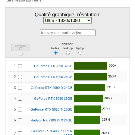
des résultats réels.
Qualité graphique, résolution:
afficher:
comparer
toutes
desktop
laptop
(
0
)
360+
1
GeForce RTX 5090 32GB
353.4
2
GeForce RTX 4090 24GB
331.8
3
GeForce RTX 4090 D 24GB
305.7
4
GeForce RTX 5080 16GB
279.4
5
GeForce RTX 5070 Ti 16GB
275.4
6
Radeon RX 7900 XTX 24GB
GeForce RTX 4080 SUPER
269.1
7