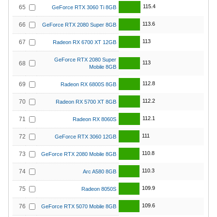
115.4
65
GeForce RTX 3060 Ti 8GB
113.6
66
GeForce RTX 2080 Super 8GB
113
67
Radeon RX 6700 XT 12GB
GeForce RTX 2080 Super
113
68
Mobile 8GB
112.8
69
Radeon RX 6800S 8GB
112.2
70
Radeon RX 5700 XT 8GB
112.1
71
Radeon RX 8060S
111
72
GeForce RTX 3060 12GB
110.8
73
GeForce RTX 2080 Mobile 8GB
110.3
74
Arc A580 8GB
109.9
75
Radeon 8050S
109.6
76
GeForce RTX 5070 Mobile 8GB