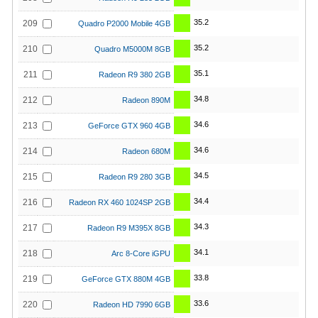
35.2
209
Quadro P2000 Mobile 4GB
35.2
210
Quadro M5000M 8GB
35.1
211
Radeon R9 380 2GB
34.8
212
Radeon 890M
34.6
213
GeForce GTX 960 4GB
34.6
214
Radeon 680M
34.5
215
Radeon R9 280 3GB
34.4
216
Radeon RX 460 1024SP 2GB
34.3
217
Radeon R9 M395X 8GB
34.1
218
Arc 8-Core iGPU
33.8
219
GeForce GTX 880M 4GB
33.6
220
Radeon HD 7990 6GB