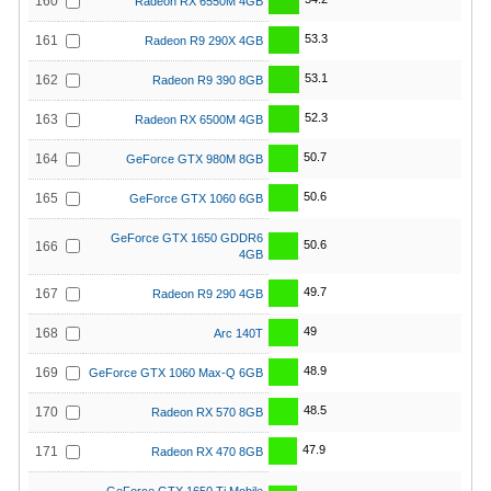
160
Radeon RX 6550M 4GB
53.3
161
Radeon R9 290X 4GB
53.1
162
Radeon R9 390 8GB
52.3
163
Radeon RX 6500M 4GB
50.7
164
GeForce GTX 980M 8GB
50.6
165
GeForce GTX 1060 6GB
GeForce GTX 1650 GDDR6
50.6
166
4GB
49.7
167
Radeon R9 290 4GB
49
168
Arc 140T
48.9
169
GeForce GTX 1060 Max-Q 6GB
48.5
170
Radeon RX 570 8GB
47.9
171
Radeon RX 470 8GB