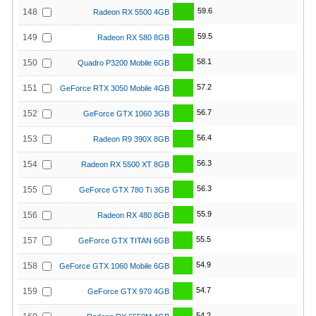
59.6
148
Radeon RX 5500 4GB
59.5
149
Radeon RX 580 8GB
58.1
150
Quadro P3200 Mobile 6GB
57.2
151
GeForce RTX 3050 Mobile 4GB
56.7
152
GeForce GTX 1060 3GB
56.4
153
Radeon R9 390X 8GB
56.3
154
Radeon RX 5500 XT 8GB
56.3
155
GeForce GTX 780 Ti 3GB
55.9
156
Radeon RX 480 8GB
55.5
157
GeForce GTX TITAN 6GB
54.9
158
GeForce GTX 1060 Mobile 6GB
54.7
159
GeForce GTX 970 4GB
54.2