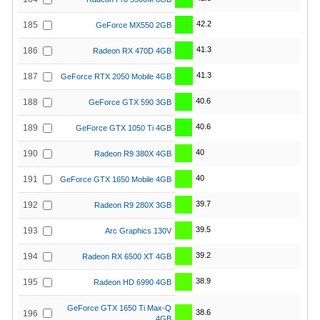
42.2
185
GeForce MX550 2GB
41.3
186
Radeon RX 470D 4GB
41.3
187
GeForce RTX 2050 Mobile 4GB
40.6
188
GeForce GTX 590 3GB
40.6
189
GeForce GTX 1050 Ti 4GB
40
190
Radeon R9 380X 4GB
40
191
GeForce GTX 1650 Mobile 4GB
39.7
192
Radeon R9 280X 3GB
39.5
193
Arc Graphics 130V
39.2
194
Radeon RX 6500 XT 4GB
38.9
195
Radeon HD 6990 4GB
GeForce GTX 1650 Ti Max-Q
38.6
196
4GB