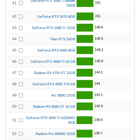
GeForce RTX 3080 Ti Mobile
151
41
16GB
151
42
GeForce RTX 3070 8GB
148.6
43
GeForce RTX 2080 Ti 11GB
148.5
44
Titan RTX 24GB
148.2
45
GeForce RTX 5060 8GB
145.8
46
GeForce RTX 4060 Ti 16 GB
144.1
47
Radeon RX 6750 XT 12GB
144
48
GeForce RTX 4060 Ti 8 GB
143.1
49
Arc B580 12GB
142.9
50
Radeon RX 9060 XT 16 GB
GeForce RTX 3060 Ti GDDR6X
139.9
51
8GB
139.7
52
Radeon Pro W6800 32GB