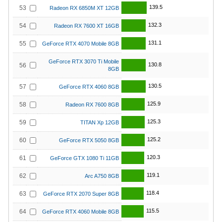
139.5
53
Radeon RX 6850M XT 12GB
132.3
54
Radeon RX 7600 XT 16GB
131.1
55
GeForce RTX 4070 Mobile 8GB
GeForce RTX 3070 Ti Mobile
130.8
56
8GB
130.5
57
GeForce RTX 4060 8GB
125.9
58
Radeon RX 7600 8GB
125.3
59
TITAN Xp 12GB
125.2
60
GeForce RTX 5050 8GB
120.3
61
GeForce GTX 1080 Ti 11GB
119.1
62
Arc A750 8GB
118.4
63
GeForce RTX 2070 Super 8GB
115.5
64
GeForce RTX 4060 Mobile 8GB