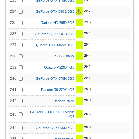
233
GeForce GTX 970M 6GB
29.7
234
GeForce GTX 580 1.5GB
29.6
235
Radeon HD 7950 3GB
29.4
236
GeForce GTX 660 Ti 2GB
29.4
237
Quadro T500 Mobile 4GB
29.4
238
Radeon 860M
29.2
239
Quadro M2200 4GB
29.1
240
GeForce GTX 870M 3GB
28.8
241
Radeon R9 270X 4GB
28.8
242
Radeon 780M
GeForce GTX 1050 Ti Mobile
28.6
243
4GB
28.6
244
GeForce GTX 965M 4GB
28.6