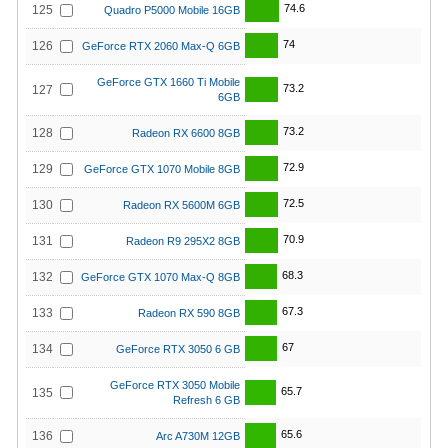
74.6
125
Quadro P5000 Mobile 16GB
74
126
GeForce RTX 2060 Max-Q 6GB
GeForce GTX 1660 Ti Mobile
73.2
127
6GB
73.2
128
Radeon RX 6600 8GB
72.9
129
GeForce GTX 1070 Mobile 8GB
72.5
130
Radeon RX 5600M 6GB
70.9
131
Radeon R9 295X2 8GB
68.3
132
GeForce GTX 1070 Max-Q 8GB
67.3
133
Radeon RX 590 8GB
67
134
GeForce RTX 3050 6 GB
GeForce RTX 3050 Mobile
65.7
135
Refresh 6 GB
65.6
136
Arc A730M 12GB