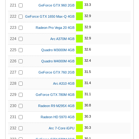
33.3
221
GeForce GTX 960 2GB
32.9
222
GeForce GTX 1650 Max-Q 4GB
32.9
223
Radeon Pro Vega 20 4GB
32.9
224
Arc A370M 4GB
32.6
225
Quadro M3000M 4GB
32.4
226
Quadro M4000M 4GB
31.5
227
GeForce GTX 760 2GB
31.4
228
Arc A310 4GB
31.1
229
GeForce GTX 780M 4GB
30.8
230
Radeon R9 M295X 4GB
30.3
231
Radeon HD 5970 4GB
30.3
232
Arc 7-Core iGPU
30.1