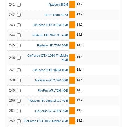
13.7
241
Radeon 880M
13.7
242
Arc 7-Core iGPU
13.6
243
GeForce GTX 870M 3GB
13.6
244
Radeon HD 7870 XT 2GB
13.5
245
Radeon HD 7870 2GB
GeForce GTX 1050 Ti Mobile
13.4
246
4GB
13.4
247
GeForce GTX 965M 4GB
13.3
248
GeForce GTX 670 4GB
13.3
249
FirePro W7170M 4GB
13.2
250
Radeon RX Vega M GL 4GB
13.2
251
GeForce GTX 950 2GB
13.1
252
GeForce GTX 1050 Mobile 2GB