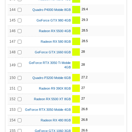
29.4
144
Quadro P4000 Mobile 8GB
29.3
145
GeForce GTX 980 4GB
28.5
146
Radeon RX 5500 4GB
28.5
147
Radeon RX 580 8GB
28
148
GeForce GTX 1660 6GB
GeForce RTX 3050 Ti Mobile
28
149
4GB
27.2
150
Quadro P3200 Mobile 6GB
27
151
Radeon R9 390X 8GB
27
152
Radeon RX 5500 XT 8GB
26.8
153
GeForce RTX 3050 Mobile 4GB
26.8
154
Radeon RX 480 8GB
26.6
155
GeForce GTX 1060 3GB