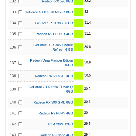
32.2
132
Radeon RX 590 8GB
32
133
GeForce GTX 1070 Max-Q 8GB
31.4
134
GeForce RTX 3050 6 GB
31.1
135
Radeon R9 FURY X 4GB
GeForce RTX 3050 Mobile
30.8
136
Refresh 6 GB
Radeon Vega Frontier Edition
30.6
137
16GB
30.5
138
Radeon RX 5500 XT 4GB
GeForce GTX 1660 Ti Max-Q
30.2
139
6GB
30.1
140
Radeon RX 590 GME 8GB
30
141
Radeon R9 FURY 4GB
29.6
142
Arc A730M 12GB
29.4
143
Radeon R9 Nano 4GB