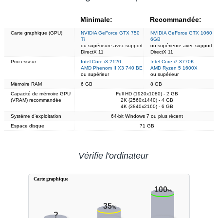
Minimale:
Recommandée:
Carte graphique (GPU)
NVIDIA GeForce GTX 750
NVIDIA GeForce GTX 1060
Ti
6GB
ou supérieure avec support
ou supérieure avec support
DirectX 11
DirectX 11
Processeur
Intel Core i3-2120
Intel Core i7-3770K
AMD Phenom II X3 740 BE
AMD Ryzen 5 1600X
ou supérieur
ou supérieur
Mémoire RAM
6 GB
8 GB
Capacité de mémoire GPU
Full HD (1920x1080) - 2 GB
(VRAM) recommandée
2K (2560x1440) - 4 GB
4K (3840x2160) - 6 GB
Système d'exploitation
64-bit Windows 7 ou plus récent
Espace disque
71 GB
Vérifie l'ordinateur
Carte graphique
100
%
35
%
?