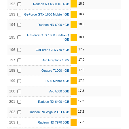
18.8
192
Radeon RX 6500 XT 4GB
18.7
193
GeForce GTX 1650 Mobile 4GB
18.6
194
Radeon HD 6990 4GB
GeForce GTX 1650 Ti Max-Q
18.1
195
4GB
17.9
196
GeForce GTX 770 4GB
17.9
197
Arc Graphics 130V
17.8
198
Quadro T1000 4GB
17.4
199
T550 Mobile 4GB
17.3
200
Arc A380 6GB
17.2
201
Radeon RX 6400 4GB
17.2
202
Radeon RX Vega M GH 4GB
17.2
203
Radeon HD 7970 3GB