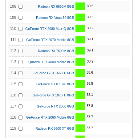
39.6
108
Radeon RX 6650M 8GB
39.3
109
Radeon RX Vega 64 8GB
39.2
110
GeForce RTX 2080 Max-Q 8GB
39.1
111
GeForce RTX 2070 Mobile 8GB
39.1
112
Radeon RX 7600M 8GB
38.9
113
Quadro RTX 4000 Mobile 8GB
38.6
114
GeForce GTX 1660 Ti 6GB
38.5
115
GeForce GTX 1070 8GB
38.1
116
GeForce GTX 1070 Ti 8GB
37.8
117
GeForce RTX 2060 6GB
37.7
118
GeForce RTX 2060 Mobile 6GB
37.7
119
Radeon RX 5600 XT 6GB