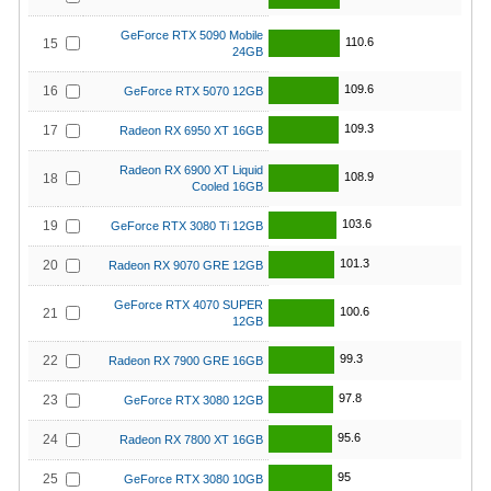
GeForce RTX 5090 Mobile
110.6
15
24GB
109.6
16
GeForce RTX 5070 12GB
109.3
17
Radeon RX 6950 XT 16GB
Radeon RX 6900 XT Liquid
108.9
18
Cooled 16GB
103.6
19
GeForce RTX 3080 Ti 12GB
101.3
20
Radeon RX 9070 GRE 12GB
GeForce RTX 4070 SUPER
100.6
21
12GB
99.3
22
Radeon RX 7900 GRE 16GB
97.8
23
GeForce RTX 3080 12GB
95.6
24
Radeon RX 7800 XT 16GB
95
25
GeForce RTX 3080 10GB