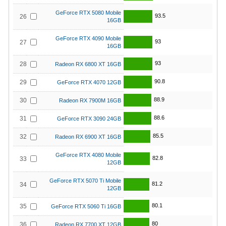
GeForce RTX 5080 Mobile
93.5
26
16GB
GeForce RTX 4090 Mobile
93
27
16GB
93
28
Radeon RX 6800 XT 16GB
90.8
29
GeForce RTX 4070 12GB
88.9
30
Radeon RX 7900M 16GB
88.6
31
GeForce RTX 3090 24GB
85.5
32
Radeon RX 6900 XT 16GB
GeForce RTX 4080 Mobile
82.8
33
12GB
GeForce RTX 5070 Ti Mobile
81.2
34
12GB
80.1
35
GeForce RTX 5060 Ti 16GB
80
36
Radeon RX 7700 XT 12GB