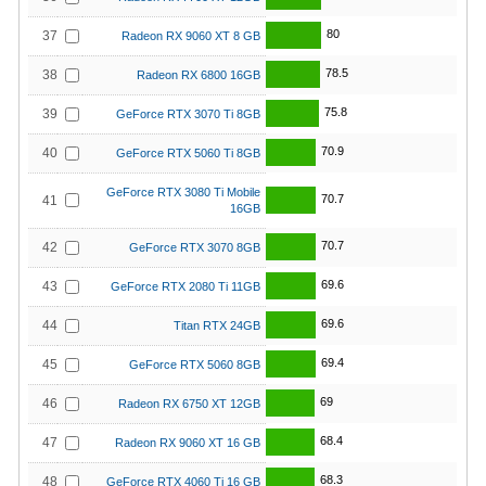
80
37
Radeon RX 9060 XT 8 GB
78.5
38
Radeon RX 6800 16GB
75.8
39
GeForce RTX 3070 Ti 8GB
70.9
40
GeForce RTX 5060 Ti 8GB
GeForce RTX 3080 Ti Mobile
70.7
41
16GB
70.7
42
GeForce RTX 3070 8GB
69.6
43
GeForce RTX 2080 Ti 11GB
69.6
44
Titan RTX 24GB
69.4
45
GeForce RTX 5060 8GB
69
46
Radeon RX 6750 XT 12GB
68.4
47
Radeon RX 9060 XT 16 GB
68.3
48
GeForce RTX 4060 Ti 16 GB