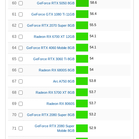
58.6
60
GeForce RTX 5050 8GB
56.4
61
GeForce GTX 1080 Ti 11GB
55.5
62
GeForce RTX 2070 Super 8GB
54.1
63
Radeon RX 6700 XT 12GB
54.1
64
GeForce RTX 4060 Mobile 8GB
54
65
GeForce RTX 3060 Ti 8GB
54
66
Radeon RX 6800S 8GB
53.8
67
Arc A750 8GB
53.7
68
Radeon RX 5700 XT 8GB
53.7
69
Radeon RX 8060S
53.2
70
GeForce RTX 2080 Super 8GB
GeForce RTX 2080 Super
52.9
71
Mobile 8GB