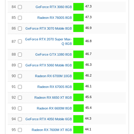
47.3
84
GeForce RTX 3060 8GB
47.3
85
Radeon RX 7600S 8GB
46.9
86
GeForce RTX 3070 Mobile 8GB
GeForce RTX 2070 Super Max-
46.8
87
Q 8GB
46.7
88
GeForce GTX 1080 8GB
46.3
89
GeForce RTX 5060 Mobile 8GB
46.2
90
Radeon RX 6700M 10GB
46.1
91
Radeon RX 6700S 8GB
45.6
92
Radeon RX 6650 XT 8GB
45.4
93
Radeon RX 6600M 8GB
44.3
94
GeForce RTX 4050 Mobile 6GB
44.1
95
Radeon RX 7600M XT 8GB