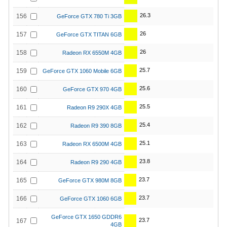
26.3
156
GeForce GTX 780 Ti 3GB
26
157
GeForce GTX TITAN 6GB
26
158
Radeon RX 6550M 4GB
25.7
159
GeForce GTX 1060 Mobile 6GB
25.6
160
GeForce GTX 970 4GB
25.5
161
Radeon R9 290X 4GB
25.4
162
Radeon R9 390 8GB
25.1
163
Radeon RX 6500M 4GB
23.8
164
Radeon R9 290 4GB
23.7
165
GeForce GTX 980M 8GB
23.7
166
GeForce GTX 1060 6GB
GeForce GTX 1650 GDDR6
23.7
167
4GB