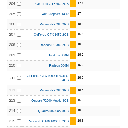
17.1
204
GeForce GTX 680 2GB
17
205
Arc Graphics 140V
16.9
206
Radeon R9 285 2GB
16.8
207
GeForce GTX 1050 2GB
16.8
208
Radeon R9 380 2GB
16.7
209
Radeon 890M
16.6
210
Radeon 680M
GeForce GTX 1050 Ti Max-Q
16.5
211
4GB
16.5
212
Radeon R9 280 3GB
16.5
213
Quadro P2000 Mobile 4GB
16.5
214
Quadro M5000M 8GB
16.5
215
Radeon RX 460 1024SP 2GB