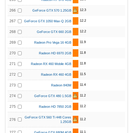
12.3
266
GeForce GTX 570 1.25GB
12.2
267
GeForce GTX 1050 Max-Q 2GB
12.2
268
GeForce GTX 660 2GB
11.9
269
Radeon Pro Vega 16 4GB
11.8
270
Radeon HD 6970 2GB
11.8
271
Radeon RX 460 Mobile 4GB
11.5
272
Radeon RX 460 4GB
11.4
273
Radeon 840M
11.2
274
GeForce GTX 480 1.5GB
11.2
275
Radeon HD 7850 2GB
GeForce GTX 560 Ti 448 Cores
11.2
276
1.25GB
11.1
277
GeForce GTX 680M 4GB