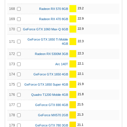
23.2
168
Radeon RX 570 8GB
22.9
169
Radeon RX 470 8GB
22.9
170
GeForce GTX 1060 Max-Q 6GB
GeForce GTX 1650 Ti Mobile
22.3
171
4GB
22.3
172
Radeon RX 5300M 3GB
22.1
173
Arc 140T
22.1
174
GeForce GTX 1650 4GB
21.9
175
GeForce GTX 1650 Super 4GB
21.8
176
Quadro T1200 Mobile 4GB
21.5
177
GeForce GTX 690 4GB
21.3
178
GeForce MX570 2GB
21.1
179
GeForce GTX 780 3GB