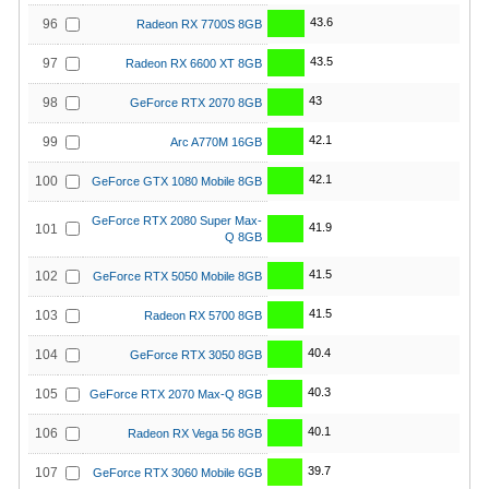
43.6
96
Radeon RX 7700S 8GB
43.5
97
Radeon RX 6600 XT 8GB
43
98
GeForce RTX 2070 8GB
42.1
99
Arc A770M 16GB
42.1
100
GeForce GTX 1080 Mobile 8GB
GeForce RTX 2080 Super Max-
41.9
101
Q 8GB
41.5
102
GeForce RTX 5050 Mobile 8GB
41.5
103
Radeon RX 5700 8GB
40.4
104
GeForce RTX 3050 8GB
40.3
105
GeForce RTX 2070 Max-Q 8GB
40.1
106
Radeon RX Vega 56 8GB
39.7
107
GeForce RTX 3060 Mobile 6GB