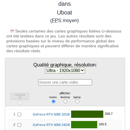
dans
Uboat
(
FPS
moyen)
!!!
Seules certaines des cartes graphiques listées ci-dessous
ont été testées dans ce jeu. Les autres résultats sont des
prévisions basées sur le niveau de performance global des
cartes graphiques et peuvent différer de manière significative
des résultats réels.
Qualité graphique, résolution:
afficher:
comparer
toutes
desktop
laptop
(
0
)
209.7
1
GeForce RTX 5090 32GB
165.5
2
GeForce RTX 4090 24GB