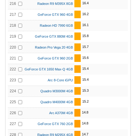
16.4
216
Radeon R9 M395X 8GB
16.2
217
GeForce GTX 960 4GB
16.1
218
Radeon HD 7990 6GB
15.8
219
GeForce GTX 880M 4GB
15.7
220
Radeon Pro Vega 20 4GB
15.6
221
GeForce GTX 960 2GB
15.4
222
GeForce GTX 1650 Max-Q 4GB
15.4
223
Arc 8-Core iGPU
15.3
224
Quadro M3000M 4GB
15.2
225
Quadro M4000M 4GB
14.8
226
Arc A370M 4GB
14.8
227
GeForce GTX 760 2GB
14.7
228
Radeon R9 M295X 4GB