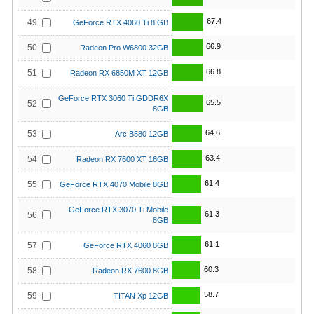
67.4
49
GeForce RTX 4060 Ti 8 GB
66.9
50
Radeon Pro W6800 32GB
66.8
51
Radeon RX 6850M XT 12GB
GeForce RTX 3060 Ti GDDR6X
65.5
52
8GB
64.6
53
Arc B580 12GB
63.4
54
Radeon RX 7600 XT 16GB
61.4
55
GeForce RTX 4070 Mobile 8GB
GeForce RTX 3070 Ti Mobile
61.3
56
8GB
61.1
57
GeForce RTX 4060 8GB
60.3
58
Radeon RX 7600 8GB
58.7
59
TITAN Xp 12GB