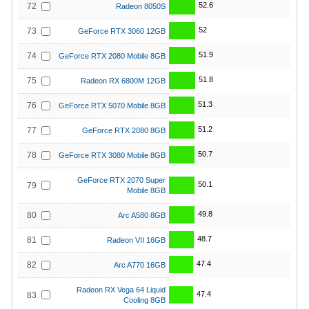
52.6
72
Radeon 8050S
52
73
GeForce RTX 3060 12GB
51.9
74
GeForce RTX 2080 Mobile 8GB
51.8
75
Radeon RX 6800M 12GB
51.3
76
GeForce RTX 5070 Mobile 8GB
51.2
77
GeForce RTX 2080 8GB
50.7
78
GeForce RTX 3080 Mobile 8GB
GeForce RTX 2070 Super
50.1
79
Mobile 8GB
49.8
80
Arc A580 8GB
48.7
81
Radeon VII 16GB
47.4
82
Arc A770 16GB
Radeon RX Vega 64 Liquid
47.4
83
Cooling 8GB