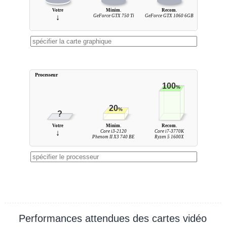
Votre
Minim.
Recom.
↓
GeForce GTX 750 Ti
GeForce GTX 1060 6GB
Processeur
100
%
20
%
?
Votre
Minim.
Recom.
↓
Core i3-2120
Core i7-3770K
Phenom II X3 740 BE
Ryzen 5 1600X
Performances attendues des cartes vidéo