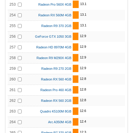
13.1
253
Radeon Pro 560X 4GB
13.1
254
Radeon RX 560M 4GB
13.1
255
Radeon R9 370 2GB
12.9
256
GeForce GTX 1050 3GB
12.9
257
Radeon HD 8970M 4GB
12.9
258
Radeon R9 M290X 4GB
12.9
259
Radeon R9 270 2GB
12.8
260
Radeon RX 560 4GB
12.8
261
Radeon Pro 460 4GB
12.8
262
Radeon RX 560 2GB
12.6
263
Quadro K5100M 8GB
12.4
264
Arc A350M 4GB
12.3
265
Radeon R7 370 4GB