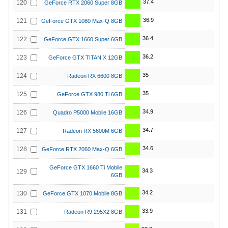
37.4
120
GeForce RTX 2060 Super 8GB
36.9
121
GeForce GTX 1080 Max-Q 8GB
36.4
122
GeForce GTX 1660 Super 6GB
36.2
123
GeForce GTX TITAN X 12GB
35
124
Radeon RX 6600 8GB
35
125
GeForce GTX 980 Ti 6GB
34.9
126
Quadro P5000 Mobile 16GB
34.7
127
Radeon RX 5600M 6GB
34.6
128
GeForce RTX 2060 Max-Q 6GB
GeForce GTX 1660 Ti Mobile
34.3
129
6GB
34.2
130
GeForce GTX 1070 Mobile 8GB
33.9
131
Radeon R9 295X2 8GB