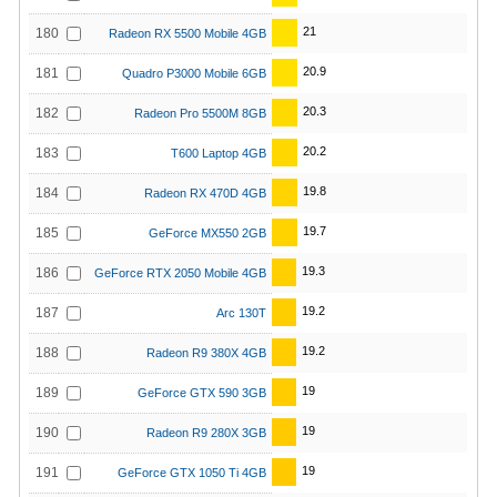
21
180
Radeon RX 5500 Mobile 4GB
20.9
181
Quadro P3000 Mobile 6GB
20.3
182
Radeon Pro 5500M 8GB
20.2
183
T600 Laptop 4GB
19.8
184
Radeon RX 470D 4GB
19.7
185
GeForce MX550 2GB
19.3
186
GeForce RTX 2050 Mobile 4GB
19.2
187
Arc 130T
19.2
188
Radeon R9 380X 4GB
19
189
GeForce GTX 590 3GB
19
190
Radeon R9 280X 3GB
19
191
GeForce GTX 1050 Ti 4GB