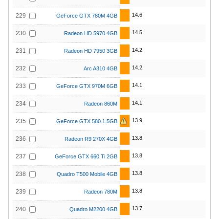
14.6
229
GeForce GTX 780M 4GB
14.5
230
Radeon HD 5970 4GB
14.2
231
Radeon HD 7950 3GB
14.2
232
Arc A310 4GB
14.1
233
GeForce GTX 970M 6GB
14.1
234
Radeon 860M
13.9
235
GeForce GTX 580 1.5GB
13.8
236
Radeon R9 270X 4GB
13.8
237
GeForce GTX 660 Ti 2GB
13.8
238
Quadro T500 Mobile 4GB
13.8
239
Radeon 780M
13.7
240
Quadro M2200 4GB