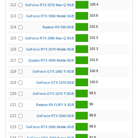
105.4
112
GeForce RTX 2070 Max-Q 8GB
103.8
113
GeForce RTX 3060 Mobile 6GB
102.6
114
Radeon RX 590 8GB
102.3
115
GeForce RTX 2080 Max-Q 8GB
102.3
116
GeForce RTX 2070 Mobile 8GB
101.6
117
Quadro RTX 4000 Mobile 8GB
100.9
118
GeForce GTX 1660 Ti 6GB
100.5
119
GeForce GTX 1070 8GB
99.5
120
GeForce GTX 1070 Ti 8GB
99
121
Radeon R9 FURY X 4GB
98.8
122
GeForce RTX 2060 6GB
98.6
123
GeForce RTX 2060 Mobile 6GB
97.8