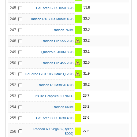
33.8
245
GeForce GTX 1050 3GB
33.3
246
Radeon RX 560X Mobile 4GB
33.3
247
Radeon 760M
33.2
248
Radeon Pro 555 2GB
33.1
249
Quadro K5100M 8GB
32.5
250
Radeon Pro 455 2GB
31.9
251
GeForce GTX 1050 Max-Q 2GB
30.2
252
Radeon R9 M385X 4GB
28.7
253
Iris Xe Graphics G7 96EU
28.2
254
Radeon 660M
27.6
255
GeForce GTX 1630 4GB
Radeon RX Vega 8 (Ryzen
27.5
256
5000)