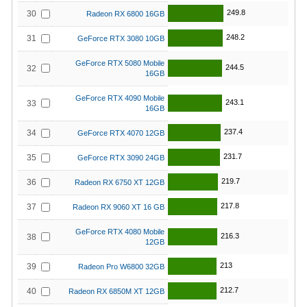
249.8
30
Radeon RX 6800 16GB
248.2
31
GeForce RTX 3080 10GB
GeForce RTX 5080 Mobile
244.5
32
16GB
GeForce RTX 4090 Mobile
243.1
33
16GB
237.4
34
GeForce RTX 4070 12GB
231.7
35
GeForce RTX 3090 24GB
219.7
36
Radeon RX 6750 XT 12GB
217.8
37
Radeon RX 9060 XT 16 GB
GeForce RTX 4080 Mobile
216.3
38
12GB
213
39
Radeon Pro W6800 32GB
212.7
40
Radeon RX 6850M XT 12GB