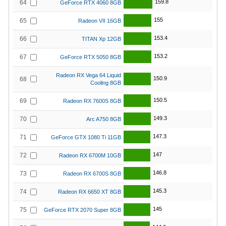
159.8
64
GeForce RTX 4060 8GB
155
65
Radeon VII 16GB
153.4
66
TITAN Xp 12GB
153.2
67
GeForce RTX 5050 8GB
Radeon RX Vega 64 Liquid
150.9
68
Cooling 8GB
150.5
69
Radeon RX 7600S 8GB
149.3
70
Arc A750 8GB
147.3
71
GeForce GTX 1080 Ti 11GB
147
72
Radeon RX 6700M 10GB
146.8
73
Radeon RX 6700S 8GB
145.3
74
Radeon RX 6650 XT 8GB
145
75
GeForce RTX 2070 Super 8GB