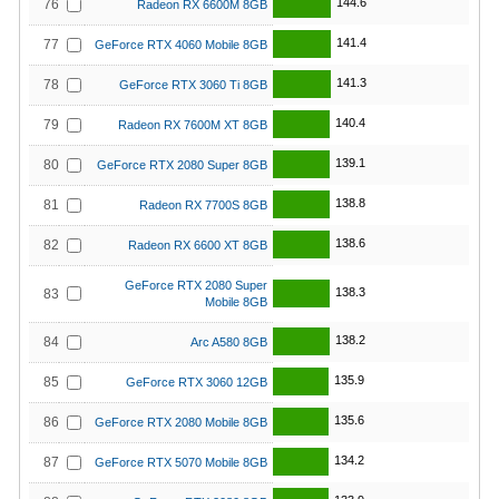
144.6
76
Radeon RX 6600M 8GB
141.4
77
GeForce RTX 4060 Mobile 8GB
141.3
78
GeForce RTX 3060 Ti 8GB
140.4
79
Radeon RX 7600M XT 8GB
139.1
80
GeForce RTX 2080 Super 8GB
138.8
81
Radeon RX 7700S 8GB
138.6
82
Radeon RX 6600 XT 8GB
GeForce RTX 2080 Super
138.3
83
Mobile 8GB
138.2
84
Arc A580 8GB
135.9
85
GeForce RTX 3060 12GB
135.6
86
GeForce RTX 2080 Mobile 8GB
134.2
87
GeForce RTX 5070 Mobile 8GB