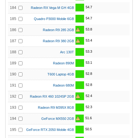
54.7
184
Radeon RX Vega M GH 4GB
54.7
185
Quadro P3000 Mobile 6GB
53.8
186
Radeon R9 285 2GB
53.4
187
Radeon R9 380 2GB
53.3
188
Arc 130T
53.1
189
Radeon 890M
52.8
190
T600 Laptop 4GB
52.8
191
Radeon 680M
52.4
192
Radeon RX 460 1024SP 2GB
52.3
193
Radeon R9 M395X 8GB
51.6
194
GeForce MX550 2GB
50.5
195
GeForce RTX 2050 Mobile 4GB