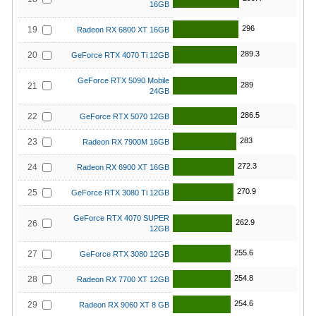
16GB
296
19
Radeon RX 6800 XT 16GB
289.3
20
GeForce RTX 4070 Ti 12GB
GeForce RTX 5090 Mobile
289
21
24GB
286.5
22
GeForce RTX 5070 12GB
283
23
Radeon RX 7900M 16GB
272.3
24
Radeon RX 6900 XT 16GB
270.9
25
GeForce RTX 3080 Ti 12GB
GeForce RTX 4070 SUPER
262.9
26
12GB
255.6
27
GeForce RTX 3080 12GB
254.8
28
Radeon RX 7700 XT 12GB
254.6
29
Radeon RX 9060 XT 8 GB