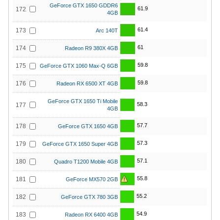
GeForce GTX 1650 GDDR6
61.9
172
4GB
61.4
173
Arc 140T
61
174
Radeon R9 380X 4GB
59.8
175
GeForce GTX 1060 Max-Q 6GB
59.8
176
Radeon RX 6500 XT 4GB
GeForce GTX 1650 Ti Mobile
58.3
177
4GB
57.7
178
GeForce GTX 1650 4GB
57.3
179
GeForce GTX 1650 Super 4GB
57.1
180
Quadro T1200 Mobile 4GB
55.8
181
GeForce MX570 2GB
55.2
182
GeForce GTX 780 3GB
54.9
183
Radeon RX 6400 4GB