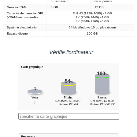
ou supérieur
ou supérieur
Mémoire RAM
8 GB
12 GB
Capacité de mémoire GPU
Full HD (1920x1080) - 3 GB
(VRAM) recommandée
2K (2560x1440) - 4 GB
4K (3840x2160) - 6 GB
Système d'exploitation
64-bit Windows 10 ou plus récent
Espace disque
100 GB
Vérifie l'ordinateur
Carte graphique
100
%
54
%
?
Votre
Minim.
Recom.
↓
GeForce GTX 1050 Ti
GeForce GTX 1660
Radeon RX 570
Radeon RX 5600 XT
Processeur