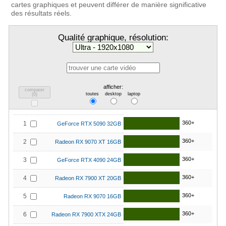
cartes graphiques et peuvent différer de manière significative
des résultats réels.
Qualité graphique, résolution:
afficher:
comparer
toutes
desktop
laptop
(
0
)
360+
1
GeForce RTX 5090 32GB
360+
2
Radeon RX 9070 XT 16GB
360+
3
GeForce RTX 4090 24GB
360+
4
Radeon RX 7900 XT 20GB
360+
5
Radeon RX 9070 16GB
360+
6
Radeon RX 7900 XTX 24GB