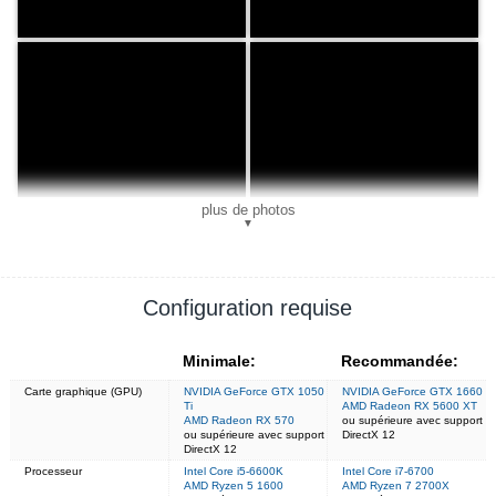
plus de photos
▼
Configuration requise
Minimale:
Recommandée:
Carte graphique (GPU)
NVIDIA GeForce GTX 1050
NVIDIA GeForce GTX 1660
Ti
AMD Radeon RX 5600 XT
AMD Radeon RX 570
ou supérieure avec support
ou supérieure avec support
DirectX 12
DirectX 12
Processeur
Intel Core i5-6600K
Intel Core i7-6700
AMD Ryzen 5 1600
AMD Ryzen 7 2700X