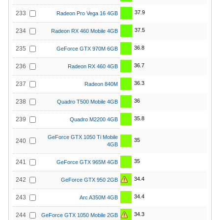
37.9
233
Radeon Pro Vega 16 4GB
37.5
234
Radeon RX 460 Mobile 4GB
36.8
235
GeForce GTX 970M 6GB
36.7
236
Radeon RX 460 4GB
36.3
237
Radeon 840M
36
238
Quadro T500 Mobile 4GB
35.8
239
Quadro M2200 4GB
GeForce GTX 1050 Ti Mobile
35
240
4GB
35
241
GeForce GTX 965M 4GB
34.4
242
GeForce GTX 950 2GB
34.4
243
Arc A350M 4GB
34.3
244
GeForce GTX 1050 Mobile 2GB