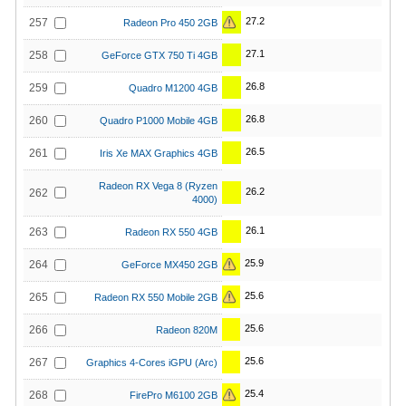
27.2
257
Radeon Pro 450 2GB
27.1
258
GeForce GTX 750 Ti 4GB
26.8
259
Quadro M1200 4GB
26.8
260
Quadro P1000 Mobile 4GB
26.5
261
Iris Xe MAX Graphics 4GB
Radeon RX Vega 8 (Ryzen
26.2
262
4000)
26.1
263
Radeon RX 550 4GB
25.9
264
GeForce MX450 2GB
25.6
265
Radeon RX 550 Mobile 2GB
25.6
266
Radeon 820M
25.6
267
Graphics 4-Cores iGPU (Arc)
25.4
268
FirePro M6100 2GB