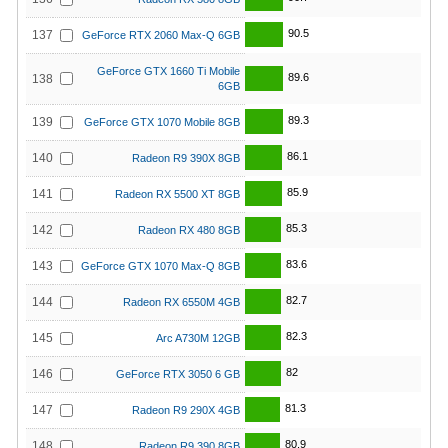
90.5
137
GeForce RTX 2060 Max-Q 6GB
GeForce GTX 1660 Ti Mobile
89.6
138
6GB
89.3
139
GeForce GTX 1070 Mobile 8GB
86.1
140
Radeon R9 390X 8GB
85.9
141
Radeon RX 5500 XT 8GB
85.3
142
Radeon RX 480 8GB
83.6
143
GeForce GTX 1070 Max-Q 8GB
82.7
144
Radeon RX 6550M 4GB
82.3
145
Arc A730M 12GB
82
146
GeForce RTX 3050 6 GB
81.3
147
Radeon R9 290X 4GB
80.9
148
Radeon R9 390 8GB