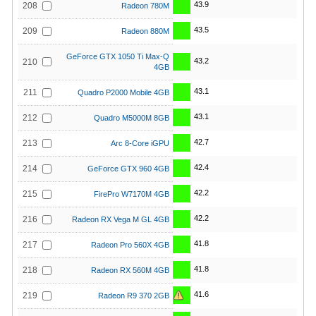
43.9
208
Radeon 780M
43.5
209
Radeon 880M
GeForce GTX 1050 Ti Max-Q
43.2
210
4GB
43.1
211
Quadro P2000 Mobile 4GB
43.1
212
Quadro M5000M 8GB
42.7
213
Arc 8-Core iGPU
42.4
214
GeForce GTX 960 4GB
42.2
215
FirePro W7170M 4GB
42.2
216
Radeon RX Vega M GL 4GB
41.8
217
Radeon Pro 560X 4GB
41.8
218
Radeon RX 560M 4GB
41.6
219
Radeon R9 370 2GB