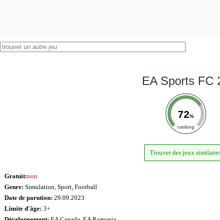
EA Sports FC 
72
%
ranking
Trouver des jeux similaire
Gratuit:
non
Genre:
Simulation, Sport, Football
Date de parution:
29.09.2023
Limite d'âge:
3+
Développement:
EA Canada, EA Romania