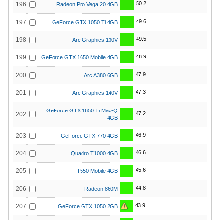
50.2
196
Radeon Pro Vega 20 4GB
49.6
197
GeForce GTX 1050 Ti 4GB
49.5
198
Arc Graphics 130V
48.9
199
GeForce GTX 1650 Mobile 4GB
47.9
200
Arc A380 6GB
47.3
201
Arc Graphics 140V
GeForce GTX 1650 Ti Max-Q
47.2
202
4GB
46.9
203
GeForce GTX 770 4GB
46.6
204
Quadro T1000 4GB
45.6
205
T550 Mobile 4GB
44.8
206
Radeon 860M
43.9
207
GeForce GTX 1050 2GB