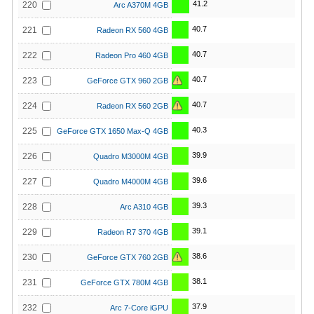
41.2
220
Arc A370M 4GB
40.7
221
Radeon RX 560 4GB
40.7
222
Radeon Pro 460 4GB
40.7
223
GeForce GTX 960 2GB
40.7
224
Radeon RX 560 2GB
40.3
225
GeForce GTX 1650 Max-Q 4GB
39.9
226
Quadro M3000M 4GB
39.6
227
Quadro M4000M 4GB
39.3
228
Arc A310 4GB
39.1
229
Radeon R7 370 4GB
38.6
230
GeForce GTX 760 2GB
38.1
231
GeForce GTX 780M 4GB
37.9
232
Arc 7-Core iGPU