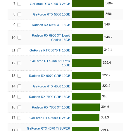
360+
7
GeForce RTX 4090 D 24GB
360+
8
GeForce RTX 5080 16GB
348
9
Radeon RX 6950 XT 16GB
Radeon RX 6900 XT Liquid
346.7
10
Cooled 16GB
342.1
11
GeForce RTX 5070 Ti 16GB
GeForce RTX 4080 SUPER
329.4
12
16GB
322.7
13
Radeon RX 9070 GRE 12GB
322.2
14
GeForce RTX 4080 16GB
316
15
Radeon RX 7900 GRE 16GB
304.6
16
Radeon RX 7800 XT 16GB
301.3
17
GeForce RTX 3090 Ti 24GB
GeForce RTX 4070 Ti SUPER
299.4
18