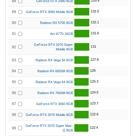
133.9
88
GeForce RTX 2080 8GB
132.5
89
GeForce RTX 3080 Mobile 8GB
132.1
90
Radeon RX 5700 8GB
131.6
91
Arc A770 16GB
GeForce RTX 2070 Super
131
92
Mobile 8GB
127.8
93
Radeon RX Vega 56 8GB
126
94
Radeon RX 6650M 8GB
125.3
95
Radeon RX Vega 64 8GB
124.5
96
Radeon RX 7600M 8GB
123.7
97
GeForce RTX 3060 8GB
122.6
98
GeForce RTX 3070 Mobile 8GB
GeForce RTX 2070 Super Max-
122.4
99
Q 8GB