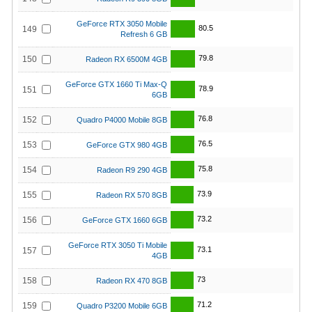
GeForce RTX 3050 Mobile
80.5
149
Refresh 6 GB
79.8
150
Radeon RX 6500M 4GB
GeForce GTX 1660 Ti Max-Q
78.9
151
6GB
76.8
152
Quadro P4000 Mobile 8GB
76.5
153
GeForce GTX 980 4GB
75.8
154
Radeon R9 290 4GB
73.9
155
Radeon RX 570 8GB
73.2
156
GeForce GTX 1660 6GB
GeForce RTX 3050 Ti Mobile
73.1
157
4GB
73
158
Radeon RX 470 8GB
71.2
159
Quadro P3200 Mobile 6GB