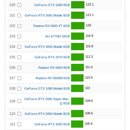
122.1
100
GeForce GTX 1080 8GB
121.1
101
GeForce RTX 5060 Mobile 8GB
120
102
Radeon RX 5600 XT 6GB
116.9
103
Arc A770M 16GB
115.8
104
GeForce RTX 4050 Mobile 6GB
112.3
105
GeForce RTX 2070 8GB
111.6
106
Radeon RX 6600 8GB
110.5
107
Radeon RX 5600M 6GB
110
108
GeForce GTX 1080 Mobile 8GB
GeForce RTX 2080 Super Max-
109.6
109
Q 8GB
108.6
110
GeForce RTX 5050 Mobile 8GB
105.6
111
GeForce RTX 3050 8GB