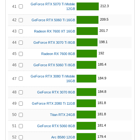
GeForce RTX 5070 Ti Mobile
212.3
41
12GB
209.5
42
GeForce RTX 5060 Ti 16GB
201.7
43
Radeon RX 7600 XT 16GB
198.1
44
GeForce RTX 3070 Ti 8GB
192
45
Radeon RX 7600 8GB
185.4
46
GeForce RTX 5060 Ti 8GB
GeForce RTX 3080 Ti Mobile
184.9
47
16GB
184.8
48
GeForce RTX 3070 8GB
181.8
49
GeForce RTX 2080 Ti 11GB
181.8
50
Titan RTX 24GB
181.4
51
GeForce RTX 5060 8GB
179.4
52
Arc B580 12GB