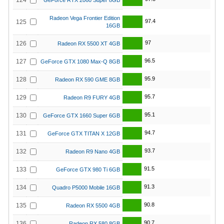
124
GeForce RTX 2060 Super 8GB
Radeon Vega Frontier Edition
97.4
125
16GB
97
126
Radeon RX 5500 XT 4GB
96.5
127
GeForce GTX 1080 Max-Q 8GB
95.9
128
Radeon RX 590 GME 8GB
95.7
129
Radeon R9 FURY 4GB
95.1
130
GeForce GTX 1660 Super 6GB
94.7
131
GeForce GTX TITAN X 12GB
93.7
132
Radeon R9 Nano 4GB
91.5
133
GeForce GTX 980 Ti 6GB
91.3
134
Quadro P5000 Mobile 16GB
90.8
135
Radeon RX 5500 4GB
90.7
136
Radeon RX 580 8GB