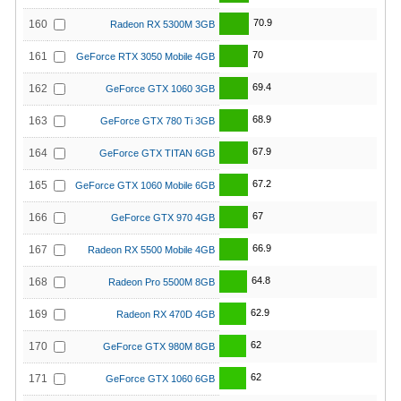
70.9
160
Radeon RX 5300M 3GB
70
161
GeForce RTX 3050 Mobile 4GB
69.4
162
GeForce GTX 1060 3GB
68.9
163
GeForce GTX 780 Ti 3GB
67.9
164
GeForce GTX TITAN 6GB
67.2
165
GeForce GTX 1060 Mobile 6GB
67
166
GeForce GTX 970 4GB
66.9
167
Radeon RX 5500 Mobile 4GB
64.8
168
Radeon Pro 5500M 8GB
62.9
169
Radeon RX 470D 4GB
62
170
GeForce GTX 980M 8GB
62
171
GeForce GTX 1060 6GB