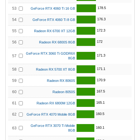
178.5
53
GeForce RTX 4060 Ti 16 GB
176.3
54
GeForce RTX 4060 Ti 8 GB
172.3
55
Radeon RX 6700 XT 12GB
172
56
Radeon RX 6800S 8GB
GeForce RTX 3060 Ti GDDR6X
171.3
57
8GB
171.1
58
Radeon RX 5700 XT 8GB
170.9
59
Radeon RX 8060S
167.5
60
Radeon 8050S
165.1
61
Radeon RX 6800M 12GB
160.5
62
GeForce RTX 4070 Mobile 8GB
GeForce RTX 3070 Ti Mobile
160.1
63
8GB