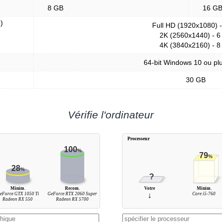
8 GB
16 G
)
Full HD (1920x1080) 
2K (2560x1440) - 6
4K (3840x2160) - 8
64-bit Windows 10 ou plu
30 GB
Vérifie l'ordinateur
Processeur
100
%
79
%
28
%
?
Minim.
Recom.
Votre
Minim.
eForce GTX 1050 Ti
GeForce RTX 2060 Super
↓
Core i5-760
Radeon RX 550
Radeon RX 5700