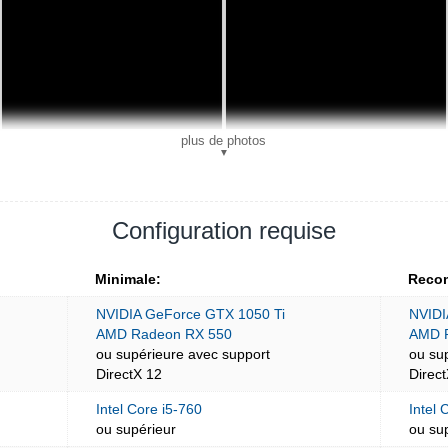
plus de photos
▼
Configuration requise
Minimale:
Reco
NVIDIA GeForce GTX 1050 Ti
NVIDI
AMD Radeon RX 550
AMD 
ou supérieure avec support
ou su
DirectX 12
Direc
Intel Core i5-760
Intel 
ou supérieur
ou su