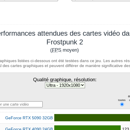
rformances attendues des cartes vidéo d
Frostpunk 2
(
FPS
moyen)
aphiques listées ci-dessous ont été testées dans ce jeu. Les autres rés
 des cartes graphiques et peuvent différer de manière significative des 
Qualité graphique, résolution:
a
toutes
GeForce RTX 5090 32GB
GeForce RTX 4090 24GB
123