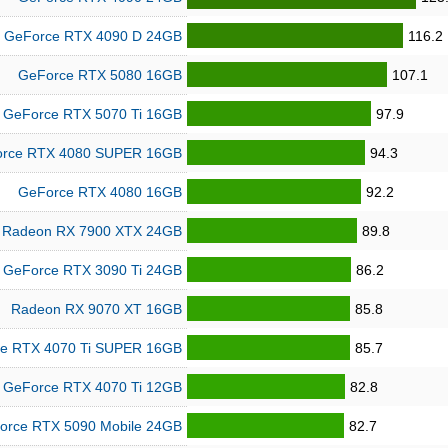
GeForce RTX 4090 D 24GB
116.2
GeForce RTX 5080 16GB
107.1
GeForce RTX 5070 Ti 16GB
97.9
rce RTX 4080 SUPER 16GB
94.3
GeForce RTX 4080 16GB
92.2
Radeon RX 7900 XTX 24GB
89.8
GeForce RTX 3090 Ti 24GB
86.2
Radeon RX 9070 XT 16GB
85.8
e RTX 4070 Ti SUPER 16GB
85.7
GeForce RTX 4070 Ti 12GB
82.8
orce RTX 5090 Mobile 24GB
82.7