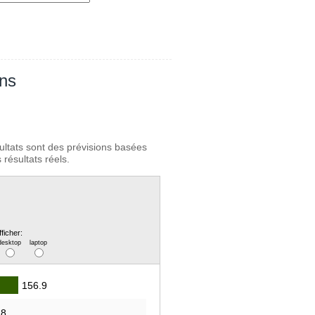
ans
ultats sont des prévisions basées
résultats réels.
fficher:
desktop
laptop
156.9
.8