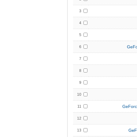
3
4
5
GeFo
6
7
8
9
10
GeForc
11
12
GeF
13