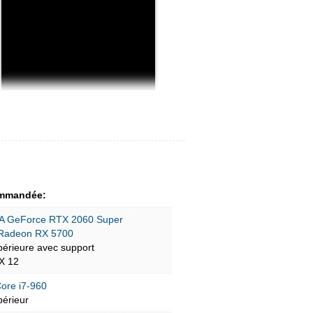
mmandée:
A GeForce RTX 2060 Super
Radeon RX 5700
périeure avec support
tX 12
Core i7-960
périeur