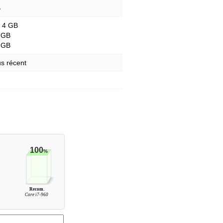
B
- 4 GB
 GB
 GB
s récent
100
%
Recom.
Core i7-960