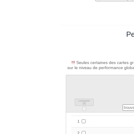
Pe
!!!
Seules certaines des cartes gr
sur le niveau de performance global
comparer
(
0
)
1
2