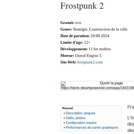
Frostpunk 2
Gratuit:
non
Genre:
Stratégie, Construction de la ville
Date de parution:
20.09.2024
Limite d'âge:
12+
Développement:
11 bit studios
Moteur:
Unreal Engine 5
Site Web:
frostpunk2.com
Fro
Résumé
•
Description, langues
L'h
•
Vidéo, photos
•
Configuration requise
dir
•
Performances de cartes graphiques
des