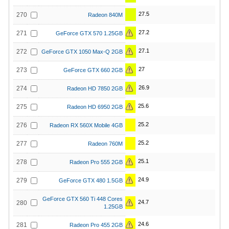
27.5
270
Radeon 840M
27.2
271
GeForce GTX 570 1.25GB
27.1
272
GeForce GTX 1050 Max-Q 2GB
27
273
GeForce GTX 660 2GB
26.9
274
Radeon HD 7850 2GB
25.6
275
Radeon HD 6950 2GB
25.2
276
Radeon RX 560X Mobile 4GB
25.2
277
Radeon 760M
25.1
278
Radeon Pro 555 2GB
24.9
279
GeForce GTX 480 1.5GB
GeForce GTX 560 Ti 448 Cores
24.7
280
1.25GB
24.6
281
Radeon Pro 455 2GB