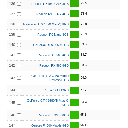
72.5
136
Radeon RX 590 GME 8GB
72.4
137
Radeon R9 FURY 4GB
70.9
138
GeForce GTX 1070 Max-Q 8GB
70.9
139
Radeon R9 Nano 4GB
69.5
140
GeForce RTX 3050 6 GB
68.7
141
Radeon RX 5500 4GB
68.6
142
Radeon RX 580 8GB
GeForce RTX 3050 Mobile
68.3
143
Refresh 6 GB
67.7
144
Arc A730M 12GB
GeForce GTX 1660 Ti Max-Q
66.9
145
6GB
65.1
146
Radeon R9 390X 8GB
65.1
147
Quadro P4000 Mobile 8GB