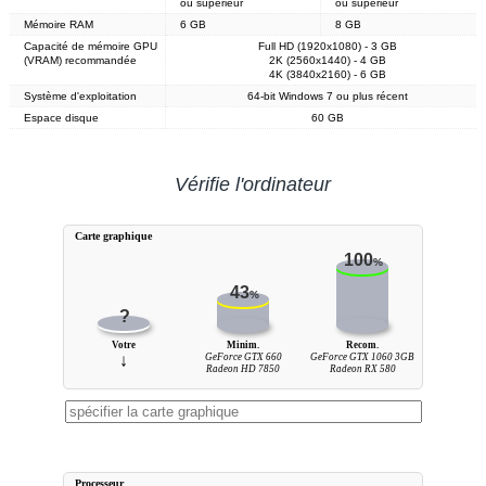
ou supérieur
ou supérieur
Mémoire RAM
6 GB
8 GB
Capacité de mémoire GPU
Full HD (1920x1080) - 3 GB
(VRAM) recommandée
2K (2560x1440) - 4 GB
4K (3840x2160) - 6 GB
Système d'exploitation
64-bit Windows 7 ou plus récent
Espace disque
60 GB
Vérifie l'ordinateur
Carte graphique
100
%
43
%
?
Votre
Minim.
Recom.
↓
GeForce GTX 660
GeForce GTX 1060 3GB
Radeon HD 7850
Radeon RX 580
Processeur