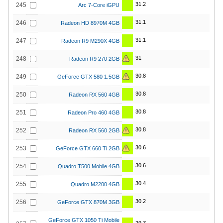
31.2
245
Arc 7-Core iGPU
31.1
246
Radeon HD 8970M 4GB
31.1
247
Radeon R9 M290X 4GB
31
248
Radeon R9 270 2GB
30.8
249
GeForce GTX 580 1.5GB
30.8
250
Radeon RX 560 4GB
30.8
251
Radeon Pro 460 4GB
30.8
252
Radeon RX 560 2GB
30.6
253
GeForce GTX 660 Ti 2GB
30.6
254
Quadro T500 Mobile 4GB
30.4
255
Quadro M2200 4GB
30.2
256
GeForce GTX 870M 3GB
GeForce GTX 1050 Ti Mobile