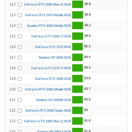
86.8
112
GeForce RTX 2080 Max-Q 8GB
86.8
113
GeForce RTX 2070 Mobile 8GB
86.2
114
Quadro RTX 4000 Mobile 8GB
85.6
115
GeForce GTX 1660 Ti 6GB
85.3
116
GeForce GTX 1070 8GB
84.4
117
Radeon RX 6600 8GB
84.4
118
GeForce GTX 1070 Ti 8GB
83.8
119
GeForce RTX 2060 6GB
83.7
120
GeForce RTX 2060 Mobile 6GB
83.6
121
Radeon RX 5600M 6GB
83
122
GeForce RTX 2060 Super 8GB
81.8
123
GeForce GTX 1080 Max-Q 8GB
81.8
124
Radeon R9 295X2 8GB