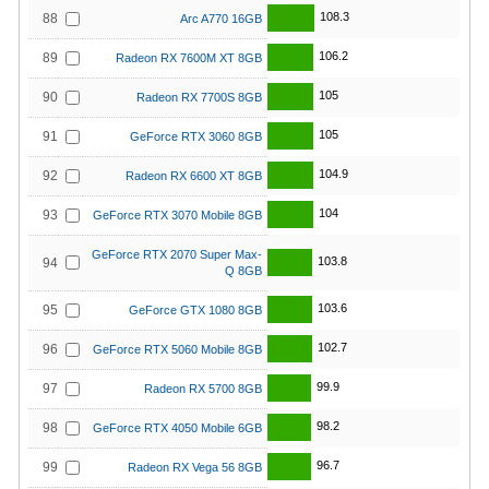
108.3
88
Arc A770 16GB
106.2
89
Radeon RX 7600M XT 8GB
105
90
Radeon RX 7700S 8GB
105
91
GeForce RTX 3060 8GB
104.9
92
Radeon RX 6600 XT 8GB
104
93
GeForce RTX 3070 Mobile 8GB
GeForce RTX 2070 Super Max-
103.8
94
Q 8GB
103.6
95
GeForce GTX 1080 8GB
102.7
96
GeForce RTX 5060 Mobile 8GB
99.9
97
Radeon RX 5700 8GB
98.2
98
GeForce RTX 4050 Mobile 6GB
96.7
99
Radeon RX Vega 56 8GB