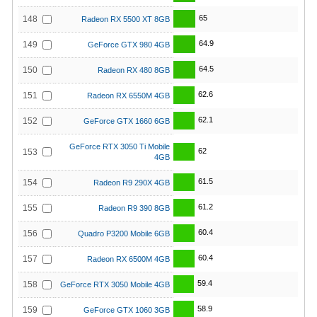
65
148
Radeon RX 5500 XT 8GB
64.9
149
GeForce GTX 980 4GB
64.5
150
Radeon RX 480 8GB
62.6
151
Radeon RX 6550M 4GB
62.1
152
GeForce GTX 1660 6GB
GeForce RTX 3050 Ti Mobile
62
153
4GB
61.5
154
Radeon R9 290X 4GB
61.2
155
Radeon R9 390 8GB
60.4
156
Quadro P3200 Mobile 6GB
60.4
157
Radeon RX 6500M 4GB
59.4
158
GeForce RTX 3050 Mobile 4GB
58.9
159
GeForce GTX 1060 3GB