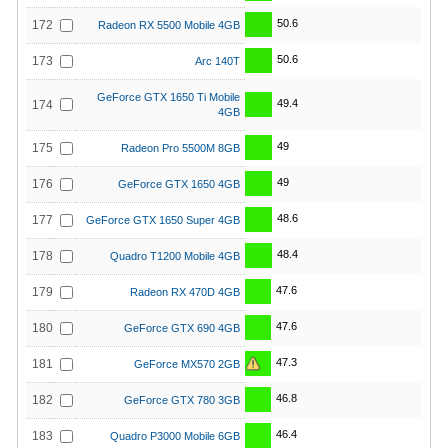
50.6
172
Radeon RX 5500 Mobile 4GB
50.6
173
Arc 140T
GeForce GTX 1650 Ti Mobile
49.4
174
4GB
49
175
Radeon Pro 5500M 8GB
49
176
GeForce GTX 1650 4GB
48.6
177
GeForce GTX 1650 Super 4GB
48.4
178
Quadro T1200 Mobile 4GB
47.6
179
Radeon RX 470D 4GB
47.6
180
GeForce GTX 690 4GB
47.3
181
GeForce MX570 2GB
46.8
182
GeForce GTX 780 3GB
46.4
183
Quadro P3000 Mobile 6GB