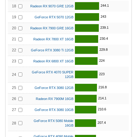
244.1
18
Radeon RX 9070 GRE 12GB
243
19
GeForce RTX 5070 12GB
239.1
20
Radeon RX 7900 GRE 16GB
230.4
21
Radeon RX 7800 XT 16GB
229.8
22
GeForce RTX 3080 Ti 12GB
224
23
Radeon RX 6800 XT 16GB
GeForce RTX 4070 SUPER
223
24
12GB
216.8
25
GeForce RTX 3080 12GB
214.1
26
Radeon RX 7900M 16GB
210.6
27
GeForce RTX 3080 10GB
GeForce RTX 5080 Mobile
207.4
28
16GB
GeForce RTX 4090 Mobile