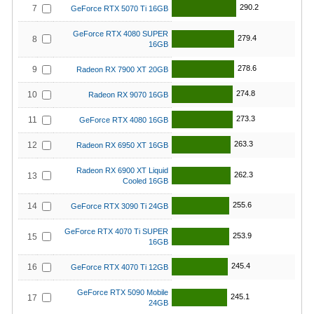
290.2
7
GeForce RTX 5070 Ti 16GB
GeForce RTX 4080 SUPER
279.4
8
16GB
278.6
9
Radeon RX 7900 XT 20GB
274.8
10
Radeon RX 9070 16GB
273.3
11
GeForce RTX 4080 16GB
263.3
12
Radeon RX 6950 XT 16GB
Radeon RX 6900 XT Liquid
262.3
13
Cooled 16GB
255.6
14
GeForce RTX 3090 Ti 24GB
GeForce RTX 4070 Ti SUPER
253.9
15
16GB
245.4
16
GeForce RTX 4070 Ti 12GB
GeForce RTX 5090 Mobile
245.1
17
24GB