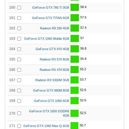
58.4
160
GeForce GTX 780 Ti 3GB
57.6
161
GeForce GTX TITAN 6GB
57.4
162
Radeon R9 290 4GB
57
163
GeForce GTX 1060 Mobile 6GB
56.8
164
GeForce GTX 970 4GB
55.9
165
Radeon RX 570 8GB
55.2
166
Radeon RX 470 8GB
53.7
167
Radeon RX 5300M 3GB
52.6
168
GeForce GTX 980M 8GB
52.6
169
GeForce GTX 1060 6GB
GeForce GTX 1650 GDDR6
52.5
170
4GB
50.7
171
GeForce GTX 1060 Max-Q 6GB