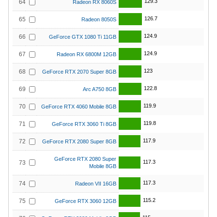
129.3
64
Radeon RX 8060S
126.7
65
Radeon 8050S
124.9
66
GeForce GTX 1080 Ti 11GB
124.9
67
Radeon RX 6800M 12GB
123
68
GeForce RTX 2070 Super 8GB
122.8
69
Arc A750 8GB
119.9
70
GeForce RTX 4060 Mobile 8GB
119.8
71
GeForce RTX 3060 Ti 8GB
117.9
72
GeForce RTX 2080 Super 8GB
GeForce RTX 2080 Super
117.3
73
Mobile 8GB
117.3
74
Radeon VII 16GB
115.2
75
GeForce RTX 3060 12GB