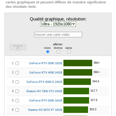
cartes graphiques et peuvent différer de manière significative
des résultats réels.
Qualité graphique, résolution:
afficher:
comparer
toutes
desktop
laptop
(
0
)
360+
1
GeForce RTX 5090 32GB
360+
2
GeForce RTX 4090 24GB
344.5
3
GeForce RTX 4090 D 24GB
317.7
4
Radeon RX 7900 XTX 24GB
317.5
5
GeForce RTX 5080 16GB
303.3
6
Radeon RX 9070 XT 16GB