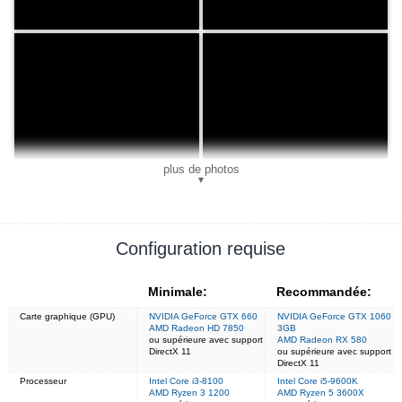
plus de photos
▼
Configuration requise
Minimale:
Recommandée:
Carte graphique (GPU)
NVIDIA GeForce GTX 660
NVIDIA GeForce GTX 1060
AMD Radeon HD 7850
3GB
ou supérieure avec support
AMD Radeon RX 580
DirectX 11
ou supérieure avec support
DirectX 11
Processeur
Intel Core i3-8100
Intel Core i5-9600K
AMD Ryzen 3 1200
AMD Ryzen 5 3600X