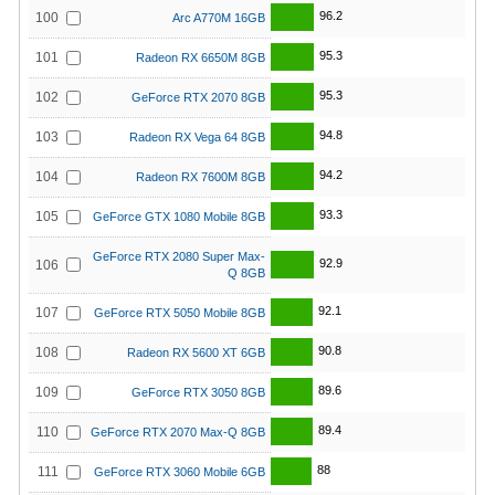
96.2
100
Arc A770M 16GB
95.3
101
Radeon RX 6650M 8GB
95.3
102
GeForce RTX 2070 8GB
94.8
103
Radeon RX Vega 64 8GB
94.2
104
Radeon RX 7600M 8GB
93.3
105
GeForce GTX 1080 Mobile 8GB
GeForce RTX 2080 Super Max-
92.9
106
Q 8GB
92.1
107
GeForce RTX 5050 Mobile 8GB
90.8
108
Radeon RX 5600 XT 6GB
89.6
109
GeForce RTX 3050 8GB
89.4
110
GeForce RTX 2070 Max-Q 8GB
88
111
GeForce RTX 3060 Mobile 6GB