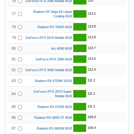
115
76
GeForce RTX 2080 Mobile 8GB
Radeon RX Vega 64 Liquid
114.2
77
Cooling 8GB
113.8
78
Radeon RX 7600S 8GB
113.8
79
GeForce RTX 5070 Mobile 8GB
113.7
80
Arc A580 8GB
113.6
81
GeForce RTX 2080 8GB
112.4
82
GeForce RTX 3080 Mobile 8GB
111.2
83
Radeon RX 6700M 10GB
GeForce RTX 2070 Super
111.1
84
Mobile 8GB
111.1
85
Radeon RX 6700S 8GB
109.9
86
Radeon RX 6650 XT 8GB
109.4
87
Radeon RX 6600M 8GB