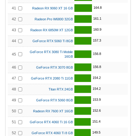
164.8
41
Radeon RX 9060 XT 16 GB
161.1
42
Radeon Pro W6800 32GB
160.9
43
Radeon RX 6850M XT 12GB
157.3
44
GeForce RTX 5060 Ti 8GB
GeForce RTX 3080 Ti Mobile
156.8
45
16GB
156.8
46
GeForce RTX 3070 8GB
154.2
47
GeForce RTX 2080 Ti 11GB
154.2
48
Titan RTX 24GB
153.9
49
GeForce RTX 5060 8GB
152.6
50
Radeon RX 7600 XT 16GB
151.4
51
GeForce RTX 4060 Ti 16 GB
149.5
52
GeForce RTX 4060 Ti 8 GB