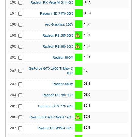
41.4
196
Radeon RX Vega M GH 4GB
41.3
197
Radeon HD 7970 3GB
40.8
198
Arc Graphics 130V
40.7
199
Radeon R9 285 2GB
40.4
200
Radeon R9 380 2GB
40.1
201
Radeon 890M
GeForce GTX 1650 Ti Max-Q
40
202
4GB
39.9
203
Radeon 680M
39.8
204
Radeon R9 280 3GB
39.8
205
GeForce GTX 770 4GB
39.6
206
Radeon RX 460 1024SP 2GB
39.5
207
Radeon R9 M395X 8GB