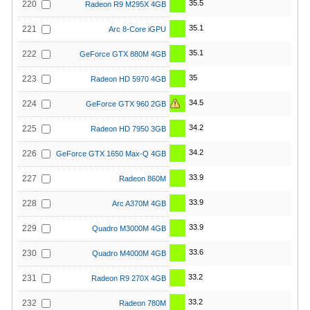
35.5
220
Radeon R9 M295X 4GB
35.1
221
Arc 8-Core iGPU
35.1
222
GeForce GTX 880M 4GB
35
223
Radeon HD 5970 4GB
34.5
224
GeForce GTX 960 2GB
34.2
225
Radeon HD 7950 3GB
34.2
226
GeForce GTX 1650 Max-Q 4GB
33.9
227
Radeon 860M
33.9
228
Arc A370M 4GB
33.9
229
Quadro M3000M 4GB
33.6
230
Quadro M4000M 4GB
33.2
231
Radeon R9 270X 4GB
33.2
232
Radeon 780M