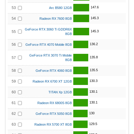
147.6
53
Arc B580 12GB
145.3
54
Radeon RX 7600 8GB
GeForce RTX 3060 Ti GDDR6X
145.3
55
8GB
136.2
56
GeForce RTX 4070 Mobile 8GB
GeForce RTX 3070 Ti Mobile
135.8
57
8GB
135.5
58
GeForce RTX 4060 8GB
130.3
59
Radeon RX 6700 XT 12GB
130.1
60
TITAN Xp 12GB
130.1
61
Radeon RX 6800S 8GB
130
62
GeForce RTX 5050 8GB
129.5
63
Radeon RX 5700 XT 8GB