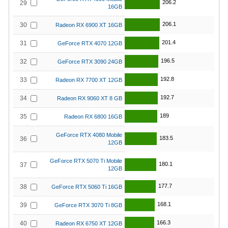
206.2
29
16GB
206.1
30
Radeon RX 6900 XT 16GB
201.4
31
GeForce RTX 4070 12GB
196.5
32
GeForce RTX 3090 24GB
192.8
33
Radeon RX 7700 XT 12GB
192.7
34
Radeon RX 9060 XT 8 GB
189
35
Radeon RX 6800 16GB
GeForce RTX 4080 Mobile
183.5
36
12GB
GeForce RTX 5070 Ti Mobile
180.1
37
12GB
177.7
38
GeForce RTX 5060 Ti 16GB
168.1
39
GeForce RTX 3070 Ti 8GB
166.3
40
Radeon RX 6750 XT 12GB