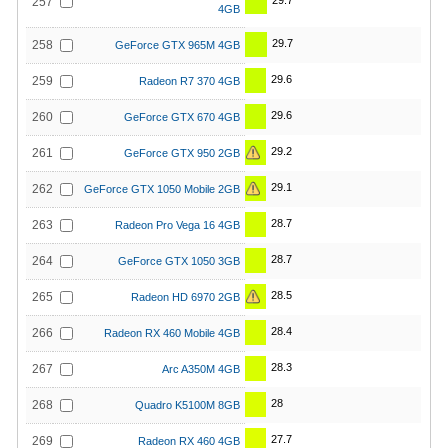
29.7
257
4GB
29.7
258
GeForce GTX 965M 4GB
29.6
259
Radeon R7 370 4GB
29.6
260
GeForce GTX 670 4GB
29.2
261
GeForce GTX 950 2GB
29.1
262
GeForce GTX 1050 Mobile 2GB
28.7
263
Radeon Pro Vega 16 4GB
28.7
264
GeForce GTX 1050 3GB
28.5
265
Radeon HD 6970 2GB
28.4
266
Radeon RX 460 Mobile 4GB
28.3
267
Arc A350M 4GB
28
268
Quadro K5100M 8GB
27.7
269
Radeon RX 460 4GB