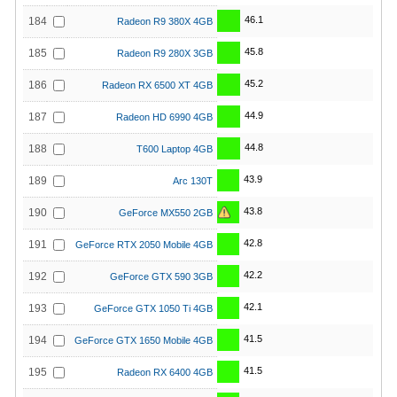
46.1
184
Radeon R9 380X 4GB
45.8
185
Radeon R9 280X 3GB
45.2
186
Radeon RX 6500 XT 4GB
44.9
187
Radeon HD 6990 4GB
44.8
188
T600 Laptop 4GB
43.9
189
Arc 130T
43.8
190
GeForce MX550 2GB
42.8
191
GeForce RTX 2050 Mobile 4GB
42.2
192
GeForce GTX 590 3GB
42.1
193
GeForce GTX 1050 Ti 4GB
41.5
194
GeForce GTX 1650 Mobile 4GB
41.5
195
Radeon RX 6400 4GB