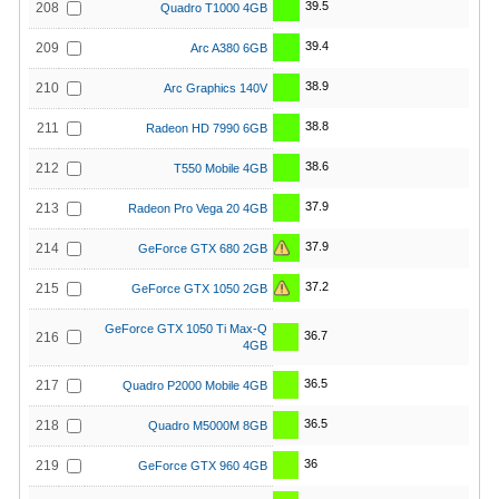
39.5
208
Quadro T1000 4GB
39.4
209
Arc A380 6GB
38.9
210
Arc Graphics 140V
38.8
211
Radeon HD 7990 6GB
38.6
212
T550 Mobile 4GB
37.9
213
Radeon Pro Vega 20 4GB
37.9
214
GeForce GTX 680 2GB
37.2
215
GeForce GTX 1050 2GB
GeForce GTX 1050 Ti Max-Q
36.7
216
4GB
36.5
217
Quadro P2000 Mobile 4GB
36.5
218
Quadro M5000M 8GB
36
219
GeForce GTX 960 4GB