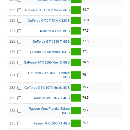
80.7
125
GeForce GTX 1660 Super 6GB
80.3
126
GeForce GTX TITAN X 12GB
77.7
127
Radeon RX 590 8GB
77.6
128
GeForce GTX 980 Ti 6GB
77.4
129
Quadro P5000 Mobile 16GB
76.8
130
GeForce RTX 2060 Max-Q 6GB
GeForce GTX 1660 Ti Mobile
76
131
6GB
75.7
132
GeForce GTX 1070 Mobile 8GB
74.9
133
Radeon R9 FURY X 4GB
Radeon Vega Frontier Edition
73.7
134
16GB
73.4
135
Radeon RX 5500 XT 4GB