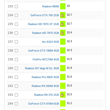
33
233
Radeon 880M
32.7
234
GeForce GTX 760 2GB
32.7
235
Radeon HD 7870 XT 2GB
32.4
236
Radeon HD 7870 2GB
32.3
237
Arc A310 4GB
32.3
238
GeForce GTX 780M 4GB
31.9
239
FirePro W7170M 4GB
31.9
240
Radeon RX Vega M GL 4GB
31.6
241
Radeon Pro 560X 4GB
31.6
242
Radeon RX 560M 4GB
31.5
243
Radeon R9 370 2GB
31.2
244
GeForce GTX 970M 6GB