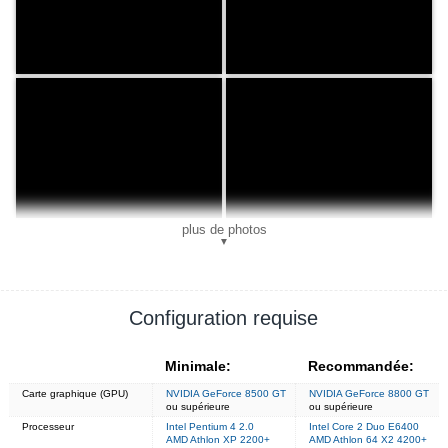
plus de photos
▼
Configuration requise
Minimale:
Recommandée:
Carte graphique (GPU)
NVIDIA GeForce 8500 GT
NVIDIA GeForce 8800 GT
ou supérieure
ou supérieure
Processeur
Intel Pentium 4 2.0
Intel Core 2 Duo E6400
AMD Athlon XP 2200+
AMD Athlon 64 X2 4200+