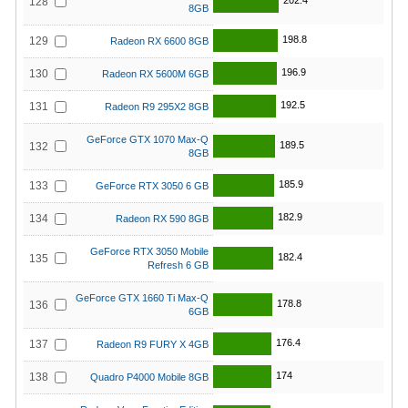
202.4
128
8GB
198.8
129
Radeon RX 6600 8GB
196.9
130
Radeon RX 5600M 6GB
192.5
131
Radeon R9 295X2 8GB
GeForce GTX 1070 Max-Q
189.5
132
8GB
185.9
133
GeForce RTX 3050 6 GB
182.9
134
Radeon RX 590 8GB
GeForce RTX 3050 Mobile
182.4
135
Refresh 6 GB
GeForce GTX 1660 Ti Max-Q
178.8
136
6GB
176.4
137
Radeon R9 FURY X 4GB
174
138
Quadro P4000 Mobile 8GB