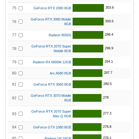
303.6
75
GeForce RTX 2080 8GB
GeForce RTX 3080 Mobile
300.5
76
8GB
298.4
77
Radeon 8050S
GeForce RTX 2070 Super
296.9
78
Mobile 8GB
294.1
79
Radeon RX 6800M 12GB
287.7
80
Arc A580 8GB
280.5
81
GeForce RTX 3060 8GB
GeForce RTX 3070 Mobile
278
82
8GB
GeForce RTX 2070 Super
277.3
83
Max-Q 8GB
276.8
84
GeForce GTX 1080 8GB
276.1
85
Radeon VII 16GB