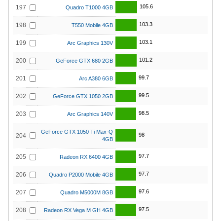
105.6
197
Quadro T1000 4GB
103.3
198
T550 Mobile 4GB
103.1
199
Arc Graphics 130V
101.2
200
GeForce GTX 680 2GB
99.7
201
Arc A380 6GB
99.5
202
GeForce GTX 1050 2GB
98.5
203
Arc Graphics 140V
GeForce GTX 1050 Ti Max-Q
98
204
4GB
97.7
205
Radeon RX 6400 4GB
97.7
206
Quadro P2000 Mobile 4GB
97.6
207
Quadro M5000M 8GB
97.5
208
Radeon RX Vega M GH 4GB