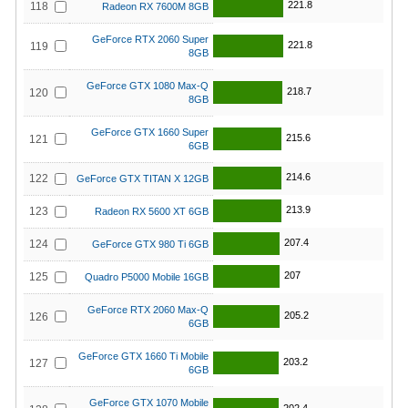
221.8
118
Radeon RX 7600M 8GB
GeForce RTX 2060 Super
221.8
119
8GB
GeForce GTX 1080 Max-Q
218.7
120
8GB
GeForce GTX 1660 Super
215.6
121
6GB
214.6
122
GeForce GTX TITAN X 12GB
213.9
123
Radeon RX 5600 XT 6GB
207.4
124
GeForce GTX 980 Ti 6GB
207
125
Quadro P5000 Mobile 16GB
GeForce RTX 2060 Max-Q
205.2
126
6GB
GeForce GTX 1660 Ti Mobile
203.2
127
6GB
GeForce GTX 1070 Mobile