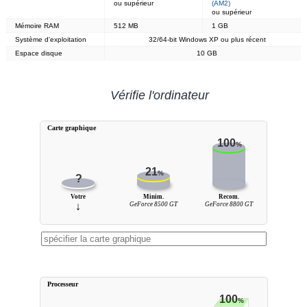
ou supérieur
(AM2)
ou supérieur
Mémoire RAM
512 MB
1 GB
Système d'exploitation
32/64-bit Windows XP ou plus récent
Espace disque
10 GB
Vérifie l'ordinateur
Carte graphique
100
%
21
%
?
Votre
Minim.
Recom.
↓
GeForce 8500 GT
GeForce 8800 GT
Processeur
100
%