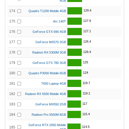
4GB
129.4
174
Quadro T1200 Mobile 4GB
127.9
175
Arc 140T
127.1
176
GeForce GTX 690 4GB
126.4
177
GeForce MX570 2GB
126.4
178
Radeon RX 5300M 3GB
125
179
GeForce GTX 780 3GB
124
180
Quadro P3000 Mobile 6GB
119.7
181
T600 Laptop 4GB
119.1
182
Radeon RX 5500 Mobile 4GB
117
183
GeForce MX550 2GB
115.4
184
Radeon Pro 5500M 8GB
GeForce RTX 2050 Mobile
114.5
185