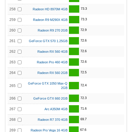
73.3
258
Radeon HD 8970M 4GB
73.3
259
Radeon R9 M290X 4GB
72.9
260
Radeon R9 270 2GB
72.6
261
GeForce GTX 570 1.25GB
72.6
262
Radeon RX 560 4GB
72.6
263
Radeon Pro 460 4GB
72.5
264
Radeon RX 560 2GB
GeForce GTX 1050 Max-Q
72.4
265
2GB
72.3
266
GeForce GTX 660 2GB
71.6
267
Arc A350M 4GB
69.7
268
Radeon R7 370 4GB
67.6
269
Radeon Pro Vega 16 4GB