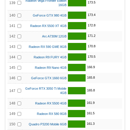
Radeon Vega Frontier Edition
173.5
139
16GB
173.4
140
GeForce GTX 980 4GB
172.8
141
Radeon RX 5500 XT 4GB
171.2
142
Arc A730M 12GB
170.8
143
Radeon RX 590 GME 8GB
170.5
144
Radeon R9 FURY 4GB
166.9
145
Radeon R9 Nano 4GB
165.8
146
GeForce GTX 1660 6GB
GeForce RTX 3050 Ti Mobile
165.8
147
4GB
161.9
148
Radeon RX 5500 4GB
161.5
149
Radeon RX 580 8GB
161.3
150
Quadro P3200 Mobile 6GB