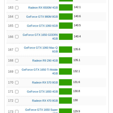
142.1
163
Radeon RX 6500M 4GB
140.6
164
GeForce GTX 980M 8GB
140.5
165
GeForce GTX 1060 6GB
GeForce GTX 1650 GDDR6
140.4
166
4GB
GeForce GTX 1060 Max-Q
135.6
167
6GB
135.1
168
Radeon R9 290 4GB
GeForce GTX 1650 Ti Mobile
132.1
169
4GB
131.6
170
Radeon RX 570 8GB
130.8
171
GeForce GTX 1650 4GB
130
172
Radeon RX 470 8GB
GeForce GTX 1650 Super
129.9
173