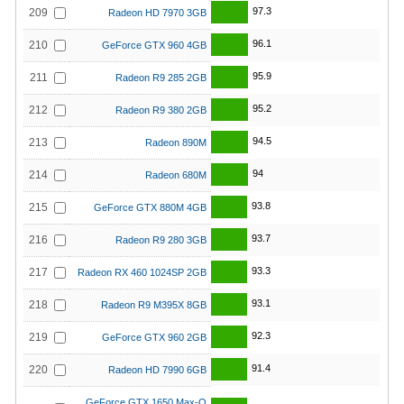
97.3
209
Radeon HD 7970 3GB
96.1
210
GeForce GTX 960 4GB
95.9
211
Radeon R9 285 2GB
95.2
212
Radeon R9 380 2GB
94.5
213
Radeon 890M
94
214
Radeon 680M
93.8
215
GeForce GTX 880M 4GB
93.7
216
Radeon R9 280 3GB
93.3
217
Radeon RX 460 1024SP 2GB
93.1
218
Radeon R9 M395X 8GB
92.3
219
GeForce GTX 960 2GB
91.4
220
Radeon HD 7990 6GB
GeForce GTX 1650 Max-Q