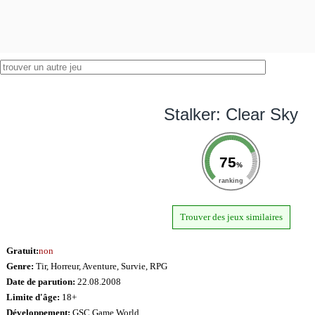
Stalker: Clear Sky
75
%
ranking
Trouver des jeux similaires
Gratuit:
non
Genre:
Tir, Horreur, Aventure, Survie, RPG
Date de parution:
22.08.2008
Limite d'âge:
18+
Développement:
GSC Game World