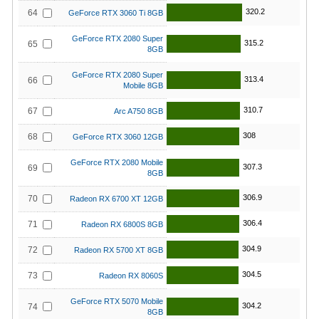
320.2
64
GeForce RTX 3060 Ti 8GB
GeForce RTX 2080 Super
315.2
65
8GB
GeForce RTX 2080 Super
313.4
66
Mobile 8GB
310.7
67
Arc A750 8GB
308
68
GeForce RTX 3060 12GB
GeForce RTX 2080 Mobile
307.3
69
8GB
306.9
70
Radeon RX 6700 XT 12GB
306.4
71
Radeon RX 6800S 8GB
304.9
72
Radeon RX 5700 XT 8GB
304.5
73
Radeon RX 8060S
GeForce RTX 5070 Mobile
304.2
74
8GB