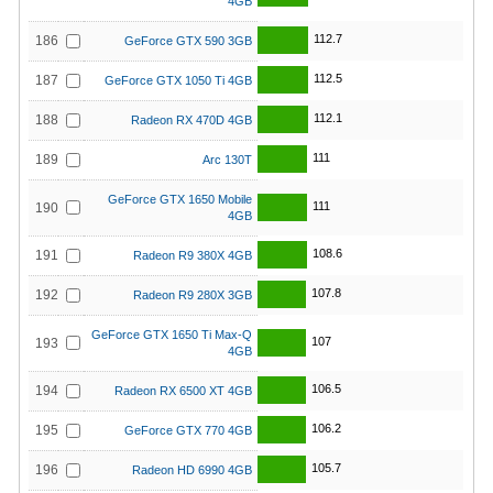
4GB
112.7
186
GeForce GTX 590 3GB
112.5
187
GeForce GTX 1050 Ti 4GB
112.1
188
Radeon RX 470D 4GB
111
189
Arc 130T
GeForce GTX 1650 Mobile
111
190
4GB
108.6
191
Radeon R9 380X 4GB
107.8
192
Radeon R9 280X 3GB
GeForce GTX 1650 Ti Max-Q
107
193
4GB
106.5
194
Radeon RX 6500 XT 4GB
106.2
195
GeForce GTX 770 4GB
105.7
196
Radeon HD 6990 4GB