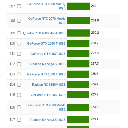
GeForce RTX 2080 Max-Q
232
107
8GB
GeForce RTX 2070 Mobile
231.8
108
8GB
230.2
109
Quadro RTX 4000 Mobile 8GB
228.7
110
GeForce GTX 1660 Ti 6GB
227.9
111
GeForce GTX 1070 8GB
227.7
112
Radeon RX Vega 56 8GB
225.5
113
GeForce GTX 1070 Ti 8GB
224.4
114
Radeon RX 6650M 8GB
223.9
115
GeForce RTX 2060 6GB
GeForce RTX 2060 Mobile
223.6
116
6GB
223.1
117
Radeon RX Vega 64 8GB