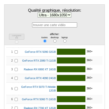
Qualité graphique, résolution:
afficher:
comparer
toutes
desktop
laptop
(
0
)
360+
1
GeForce RTX 5090 32GB
360+
2
GeForce RTX 2080 Ti 11GB
360+
3
Radeon RX 6900 XT 16GB
360+
4
GeForce RTX 4090 24GB
GeForce RTX 5070 Ti Mobile
360+
5
12GB
360+
6
GeForce RTX 5060 Ti 16GB
360+
7
Radeon RX 7700 XT 12GB