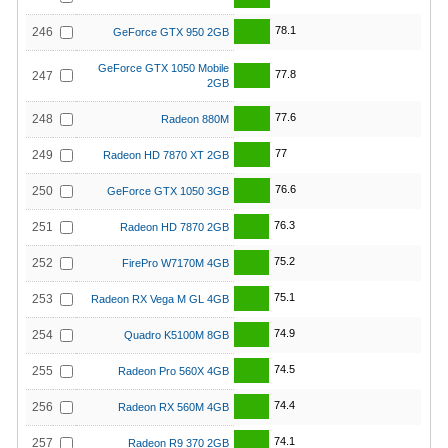
78.1
246
GeForce GTX 950 2GB
GeForce GTX 1050 Mobile
77.8
247
2GB
77.6
248
Radeon 880M
77
249
Radeon HD 7870 XT 2GB
76.6
250
GeForce GTX 1050 3GB
76.3
251
Radeon HD 7870 2GB
75.2
252
FirePro W7170M 4GB
75.1
253
Radeon RX Vega M GL 4GB
74.9
254
Quadro K5100M 8GB
74.5
255
Radeon Pro 560X 4GB
74.4
256
Radeon RX 560M 4GB
74.1
257
Radeon R9 370 2GB