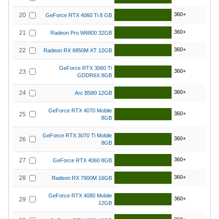
360+
20
GeForce RTX 4060 Ti 8 GB
360+
21
Radeon Pro W6800 32GB
360+
22
Radeon RX 6850M XT 12GB
GeForce RTX 3060 Ti
360+
23
GDDR6X 8GB
360+
24
Arc B580 12GB
GeForce RTX 4070 Mobile
360+
25
8GB
GeForce RTX 3070 Ti Mobile
360+
26
8GB
360+
27
GeForce RTX 4060 8GB
360+
28
Radeon RX 7900M 16GB
GeForce RTX 4080 Mobile
360+
29
12GB