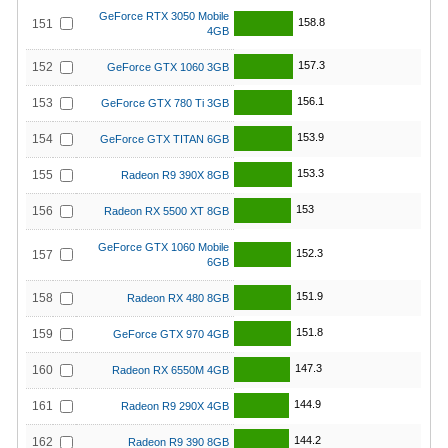
GeForce RTX 3050 Mobile
158.8
151
4GB
157.3
152
GeForce GTX 1060 3GB
156.1
153
GeForce GTX 780 Ti 3GB
153.9
154
GeForce GTX TITAN 6GB
153.3
155
Radeon R9 390X 8GB
153
156
Radeon RX 5500 XT 8GB
GeForce GTX 1060 Mobile
152.3
157
6GB
151.9
158
Radeon RX 480 8GB
151.8
159
GeForce GTX 970 4GB
147.3
160
Radeon RX 6550M 4GB
144.9
161
Radeon R9 290X 4GB
144.2
162
Radeon R9 390 8GB