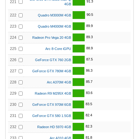
91.3
221
4GB
90.5
222
Quadro M3000M 4GB
89.9
223
Quadro M4000M 4GB
89.3
224
Radeon Pro Vega 20 4GB
88.9
225
Arc 8-Core iGPU
87.5
226
GeForce GTX 760 2GB
86.3
227
GeForce GTX 780M 4GB
85.7
228
Arc A370M 4GB
83.6
229
Radeon R9 M295X 4GB
83.5
230
GeForce GTX 970M 6GB
82.4
231
GeForce GTX 580 1.5GB
82.3
232
Radeon HD 5970 4GB
81.8
233
Arc A310 4GB