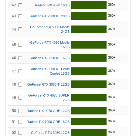
360+
42
Radeon RX 9070 16GB
360+
43
Radeon RX 7900 XT 20GB
GeForce RTX 5090 Mobile
360+
44
24GB
GeForce RTX 4090 Mobile
360+
45
16GB
360+
46
Radeon RX 6950 XT 16GB
Radeon RX 6900 XT Liquid
360+
47
Cooled 16GB
360+
48
GeForce RTX 3080 Ti 12GB
GeForce RTX 4070 SUPER
360+
49
12GB
360+
50
Radeon RX 9070 GRE 12GB
360+
51
Radeon RX 7900 GRE 16GB
360+
52
GeForce RTX 3080 12GB