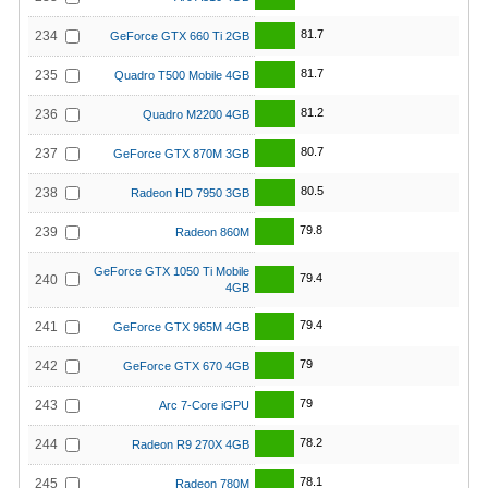
81.7
234
GeForce GTX 660 Ti 2GB
81.7
235
Quadro T500 Mobile 4GB
81.2
236
Quadro M2200 4GB
80.7
237
GeForce GTX 870M 3GB
80.5
238
Radeon HD 7950 3GB
79.8
239
Radeon 860M
GeForce GTX 1050 Ti Mobile
79.4
240
4GB
79.4
241
GeForce GTX 965M 4GB
79
242
GeForce GTX 670 4GB
79
243
Arc 7-Core iGPU
78.2
244
Radeon R9 270X 4GB
78.1
245
Radeon 780M