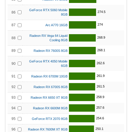
GeForce RTX 5060 Mobile
274.5
86
8GB
274
87
Arc A770 16GB
Radeon RX Vega 64 Liquid
268.9
88
Cooling 8GB
268.1
89
Radeon RX 7600S 8GB
GeForce RTX 4050 Mobile
262.6
90
6GB
261.9
91
Radeon RX 6700M 10GB
261.5
92
Radeon RX 6700S 8GB
258.9
93
Radeon RX 6650 XT 8GB
257.6
94
Radeon RX 6600M 8GB
254.6
95
GeForce RTX 2070 8GB
250.1
96
Radeon RX 7600M XT 8GB