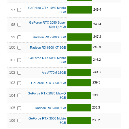
GeForce GTX 1080 Mobile
249.4
97
8GB
GeForce RTX 2080 Super
248.4
98
Max-Q 8GB
247.2
99
Radeon RX 7700S 8GB
246.9
100
Radeon RX 6600 XT 8GB
GeForce RTX 5050 Mobile
246.2
101
8GB
243.3
102
Arc A770M 16GB
239.3
103
GeForce RTX 3050 8GB
GeForce RTX 2070 Max-Q
239
104
8GB
235.3
105
Radeon RX 5700 8GB
GeForce RTX 3060 Mobile
235.2
106
6GB