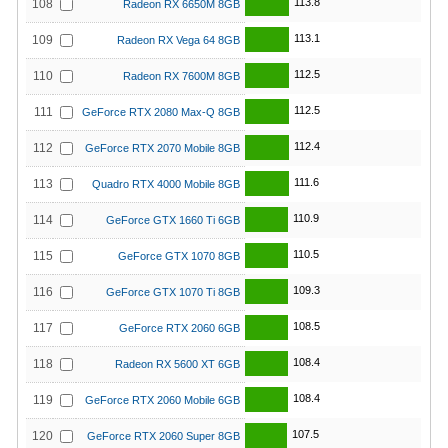
113.8
108
Radeon RX 6650M 8GB
113.1
109
Radeon RX Vega 64 8GB
112.5
110
Radeon RX 7600M 8GB
112.5
111
GeForce RTX 2080 Max-Q 8GB
112.4
112
GeForce RTX 2070 Mobile 8GB
111.6
113
Quadro RTX 4000 Mobile 8GB
110.9
114
GeForce GTX 1660 Ti 6GB
110.5
115
GeForce GTX 1070 8GB
109.3
116
GeForce GTX 1070 Ti 8GB
108.5
117
GeForce RTX 2060 6GB
108.4
118
Radeon RX 5600 XT 6GB
108.4
119
GeForce RTX 2060 Mobile 6GB
107.5
120
GeForce RTX 2060 Super 8GB