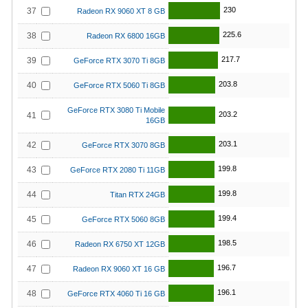
230
37
Radeon RX 9060 XT 8 GB
225.6
38
Radeon RX 6800 16GB
217.7
39
GeForce RTX 3070 Ti 8GB
203.8
40
GeForce RTX 5060 Ti 8GB
GeForce RTX 3080 Ti Mobile
203.2
41
16GB
203.1
42
GeForce RTX 3070 8GB
199.8
43
GeForce RTX 2080 Ti 11GB
199.8
44
Titan RTX 24GB
199.4
45
GeForce RTX 5060 8GB
198.5
46
Radeon RX 6750 XT 12GB
196.7
47
Radeon RX 9060 XT 16 GB
196.1
48
GeForce RTX 4060 Ti 16 GB