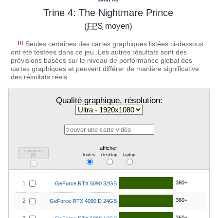
Trine 4: The Nightmare Prince
(
FPS
moyen)
!!!
Seules certaines des cartes graphiques listées ci-dessous
ont été testées dans ce jeu. Les autres résultats sont des
prévisions basées sur le niveau de performance global des
cartes graphiques et peuvent différer de manière significative
des résultats réels.
Qualité graphique, résolution:
afficher:
comparer
toutes
desktop
laptop
(
0
)
360+
1
GeForce RTX 5090 32GB
360+
2
GeForce RTX 4090 D 24GB
360+