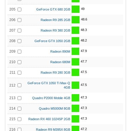
49
205
GeForce GTX 680 2GB
48.6
206
Radeon R9 285 2GB
48.3
207
Radeon R9 380 2GB
48.2
208
GeForce GTX 1050 2GB
47.9
209
Radeon 890M
47.7
210
Radeon 680M
47.5
211
Radeon R9 280 3GB
GeForce GTX 1050 Ti Max-Q
47.5
212
4GB
47.3
213
Quadro P2000 Mobile 4GB
47.3
214
Quadro M5000M 8GB
47.3
215
Radeon RX 460 1024SP 2GB
47.2
216
Radeon R9 M395X 8GB