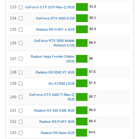
91.9
133
GeForce GTX 1070 Max-Q 8GB
90.1
134
GeForce RTX 3050 6 GB
89.4
135
Radeon R9 FURY X 4GB
GeForce RTX 3050 Mobile
88.4
136
Refresh 6 GB
Radeon Vega Frontier Edition
88
137
16GB
87.6
138
Radeon RX 5500 XT 4GB
87.4
139
Arc A730M 12GB
GeForce GTX 1660 Ti Max-Q
86.7
140
6GB
86.6
141
Radeon RX 590 GME 8GB
86.4
142
Radeon R9 FURY 4GB
84.6
143
Radeon R9 Nano 4GB