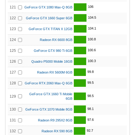
106
121
GeForce GTX 1080 Max-Q 8GB
104.5
122
GeForce GTX 1660 Super 6GB
104.1
123
GeForce GTX TITAN X 12GB
100.8
124
Radeon RX 6600 8GB
100.6
125
GeForce GTX 980 Ti 6GB
100.3
126
Quadro P5000 Mobile 16GB
99.8
127
Radeon RX 5600M 6GB
99.5
128
GeForce RTX 2060 Max-Q 6GB
GeForce GTX 1660 Ti Mobile
98.5
129
6GB
98.1
130
GeForce GTX 1070 Mobile 8GB
97.6
131
Radeon R9 295X2 8GB
92.7
132
Radeon RX 590 8GB