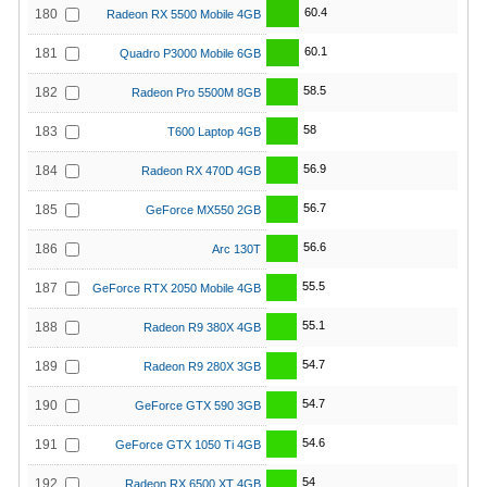
60.4
180
Radeon RX 5500 Mobile 4GB
60.1
181
Quadro P3000 Mobile 6GB
58.5
182
Radeon Pro 5500M 8GB
58
183
T600 Laptop 4GB
56.9
184
Radeon RX 470D 4GB
56.7
185
GeForce MX550 2GB
56.6
186
Arc 130T
55.5
187
GeForce RTX 2050 Mobile 4GB
55.1
188
Radeon R9 380X 4GB
54.7
189
Radeon R9 280X 3GB
54.7
190
GeForce GTX 590 3GB
54.6
191
GeForce GTX 1050 Ti 4GB
54
192
Radeon RX 6500 XT 4GB