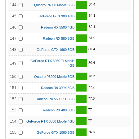
84.4
144
Quadro P4000 Mobile 8GB
84.1
145
GeForce GTX 980 4GB
82.1
146
Radeon RX 5500 4GB
81.9
147
Radeon RX 580 8GB
80.4
148
GeForce GTX 1660 6GB
GeForce RTX 3050 Ti Mobile
80.4
149
4GB
78.2
150
Quadro P3200 Mobile 6GB
77.7
151
Radeon R9 390X 8GB
77.6
152
Radeon RX 5500 XT 8GB
77
153
Radeon RX 480 8GB
77
154
GeForce RTX 3050 Mobile 4GB
76.3
155
GeForce GTX 1060 3GB