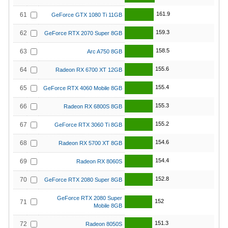
161.9
61
GeForce GTX 1080 Ti 11GB
159.3
62
GeForce RTX 2070 Super 8GB
158.5
63
Arc A750 8GB
155.6
64
Radeon RX 6700 XT 12GB
155.4
65
GeForce RTX 4060 Mobile 8GB
155.3
66
Radeon RX 6800S 8GB
155.2
67
GeForce RTX 3060 Ti 8GB
154.6
68
Radeon RX 5700 XT 8GB
154.4
69
Radeon RX 8060S
152.8
70
GeForce RTX 2080 Super 8GB
GeForce RTX 2080 Super
152
71
Mobile 8GB
151.3
72
Radeon 8050S