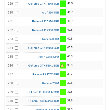
41.9
229
GeForce GTX 780M 4GB
41.7
230
Arc A310 4GB
41.7
231
Radeon HD 5970 4GB
40.8
232
Radeon HD 7950 3GB
40.5
233
Radeon 860M
40.5
234
GeForce GTX 970M 6GB
40.3
235
Arc 7-Core iGPU
39.9
236
GeForce GTX 580 1.5GB
39.7
237
Radeon R9 270X 4GB
39.6
238
Radeon 780M
39.6
239
GeForce GTX 660 Ti 2GB
39.6
240
Quadro T500 Mobile 4GB
39.3
241
Quadro M2200 4GB