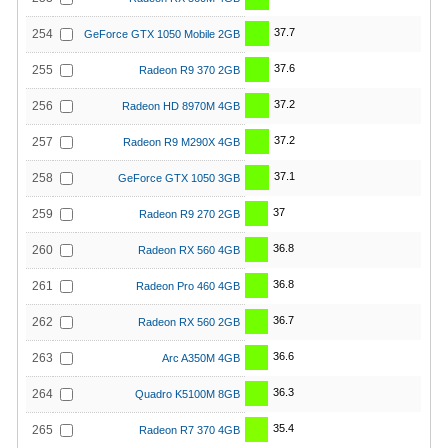
37.7
254
GeForce GTX 1050 Mobile 2GB
37.6
255
Radeon R9 370 2GB
37.2
256
Radeon HD 8970M 4GB
37.2
257
Radeon R9 M290X 4GB
37.1
258
GeForce GTX 1050 3GB
37
259
Radeon R9 270 2GB
36.8
260
Radeon RX 560 4GB
36.8
261
Radeon Pro 460 4GB
36.7
262
Radeon RX 560 2GB
36.6
263
Arc A350M 4GB
36.3
264
Quadro K5100M 8GB
35.4
265
Radeon R7 370 4GB