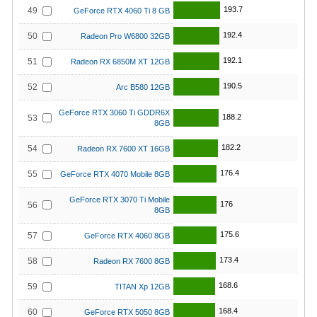
193.7
49
GeForce RTX 4060 Ti 8 GB
192.4
50
Radeon Pro W6800 32GB
192.1
51
Radeon RX 6850M XT 12GB
190.5
52
Arc B580 12GB
GeForce RTX 3060 Ti GDDR6X
188.2
53
8GB
182.2
54
Radeon RX 7600 XT 16GB
176.4
55
GeForce RTX 4070 Mobile 8GB
GeForce RTX 3070 Ti Mobile
176
56
8GB
175.6
57
GeForce RTX 4060 8GB
173.4
58
Radeon RX 7600 8GB
168.6
59
TITAN Xp 12GB
168.4
60
GeForce RTX 5050 8GB