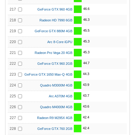
46.6
217
GeForce GTX 960 4GB
46.3
218
Radeon HD 7990 6GB
45.5
219
GeForce GTX 880M 4GB
45.3
220
Arc 8-Core iGPU
45.3
221
Radeon Pro Vega 20 4GB
44.7
222
GeForce GTX 960 2GB
44.3
223
GeForce GTX 1650 Max-Q 4GB
43.9
224
Quadro M3000M 4GB
43.7
225
Arc A370M 4GB
43.6
226
Quadro M4000M 4GB
42.4
227
Radeon R9 M295X 4GB
42.4
228
GeForce GTX 760 2GB