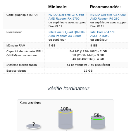
Minimale:
Recommandée:
Carte graphique (GPU)
NVIDIA GeForce GTX 560
NVIDIA GeForce GTX 960
AMD Radeon RX 5700
AMD Radeon R9 280
ou supérieure avec support
ou supérieure avec support
DirectX 11
DirectX 11
Processeur
Intel Core 2 Quad Q8200s
Intel Core i7-4770
AMD Phenom X4 9350e
AMD FX-8350
ou supérieur
ou supérieur
Mémoire RAM
4 GB
8 GB
Capacité de mémoire GPU
Full HD (1920x1080) - 2 GB
(VRAM) recommandée
2K (2560x1440) - 3 GB
4K (3840x2160) - 4 GB
Système d'exploitation
64-bit Windows 7 ou plus récent
Espace disque
16 GB
Vérifie l'ordinateur
Carte graphique
100
%
58
%
?