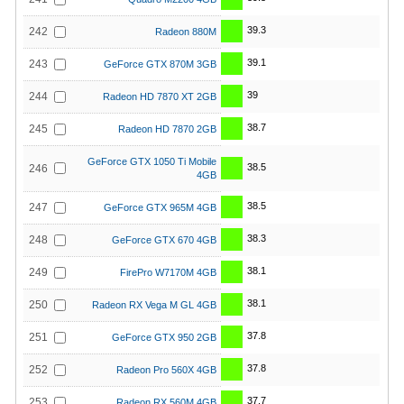
39.3
242
Radeon 880M
39.1
243
GeForce GTX 870M 3GB
39
244
Radeon HD 7870 XT 2GB
38.7
245
Radeon HD 7870 2GB
GeForce GTX 1050 Ti Mobile
38.5
246
4GB
38.5
247
GeForce GTX 965M 4GB
38.3
248
GeForce GTX 670 4GB
38.1
249
FirePro W7170M 4GB
38.1
250
Radeon RX Vega M GL 4GB
37.8
251
GeForce GTX 950 2GB
37.8
252
Radeon Pro 560X 4GB
37.7
253
Radeon RX 560M 4GB