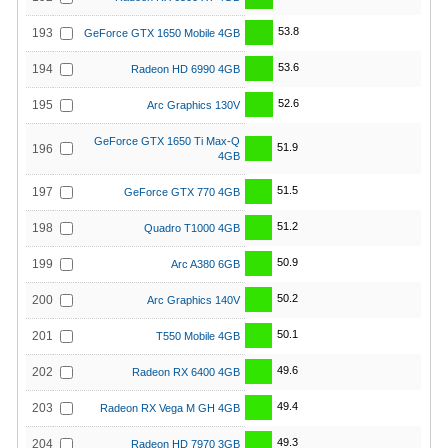
53.8
193
GeForce GTX 1650 Mobile 4GB
53.6
194
Radeon HD 6990 4GB
52.6
195
Arc Graphics 130V
GeForce GTX 1650 Ti Max-Q
51.9
196
4GB
51.5
197
GeForce GTX 770 4GB
51.2
198
Quadro T1000 4GB
50.9
199
Arc A380 6GB
50.2
200
Arc Graphics 140V
50.1
201
T550 Mobile 4GB
49.6
202
Radeon RX 6400 4GB
49.4
203
Radeon RX Vega M GH 4GB
49.3
204
Radeon HD 7970 3GB