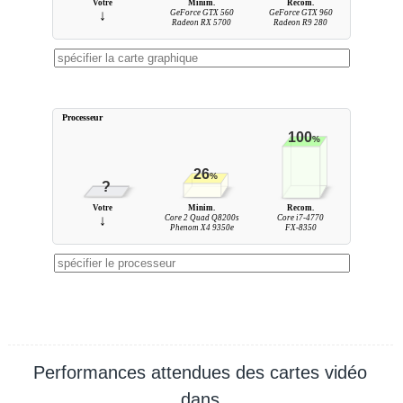
Votre
Minim.
Recom.
↓
GeForce GTX 560
GeForce GTX 960
Radeon RX 5700
Radeon R9 280
Processeur
100
%
26
%
?
Votre
Minim.
Recom.
↓
Core 2 Quad Q8200s
Core i7-4770
Phenom X4 9350e
FX-8350
Performances attendues des cartes vidéo
dans