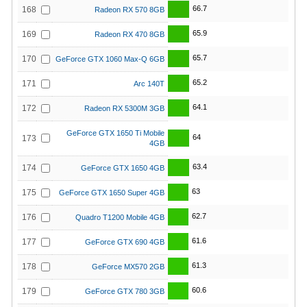
66.7
168
Radeon RX 570 8GB
65.9
169
Radeon RX 470 8GB
65.7
170
GeForce GTX 1060 Max-Q 6GB
65.2
171
Arc 140T
64.1
172
Radeon RX 5300M 3GB
GeForce GTX 1650 Ti Mobile
64
173
4GB
63.4
174
GeForce GTX 1650 4GB
63
175
GeForce GTX 1650 Super 4GB
62.7
176
Quadro T1200 Mobile 4GB
61.6
177
GeForce GTX 690 4GB
61.3
178
GeForce MX570 2GB
60.6
179
GeForce GTX 780 3GB