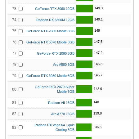
149.3
73
GeForce RTX 3060 12GB
149.1
74
Radeon RX 6800M 12GB
149
75
GeForce RTX 2080 Mobile 8GB
147.5
76
GeForce RTX 5070 Mobile 8GB
147.2
77
GeForce RTX 2080 8GB
146.8
78
Arc A580 8GB
145.7
79
GeForce RTX 3080 Mobile 8GB
GeForce RTX 2070 Super
143.9
80
Mobile 8GB
140
81
Radeon VII 16GB
139.8
82
Arc A770 16GB
Radeon RX Vega 64 Liquid
136.3
83
Cooling 8GB