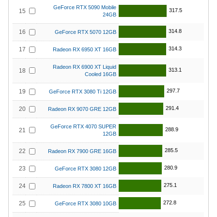
GeForce RTX 5090 Mobile
317.5
15
24GB
314.8
16
GeForce RTX 5070 12GB
314.3
17
Radeon RX 6950 XT 16GB
Radeon RX 6900 XT Liquid
313.1
18
Cooled 16GB
297.7
19
GeForce RTX 3080 Ti 12GB
291.4
20
Radeon RX 9070 GRE 12GB
GeForce RTX 4070 SUPER
288.9
21
12GB
285.5
22
Radeon RX 7900 GRE 16GB
280.9
23
GeForce RTX 3080 12GB
275.1
24
Radeon RX 7800 XT 16GB
272.8
25
GeForce RTX 3080 10GB