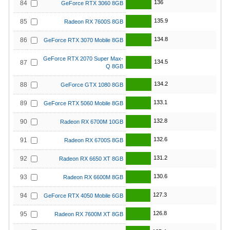
136
84
GeForce RTX 3060 8GB
135.9
85
Radeon RX 7600S 8GB
134.8
86
GeForce RTX 3070 Mobile 8GB
GeForce RTX 2070 Super Max-
134.5
87
Q 8GB
134.2
88
GeForce GTX 1080 8GB
133.1
89
GeForce RTX 5060 Mobile 8GB
132.8
90
Radeon RX 6700M 10GB
132.6
91
Radeon RX 6700S 8GB
131.2
92
Radeon RX 6650 XT 8GB
130.6
93
Radeon RX 6600M 8GB
127.3
94
GeForce RTX 4050 Mobile 6GB
126.8
95
Radeon RX 7600M XT 8GB