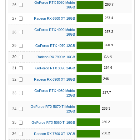
GeForce RTX 5080 Mobile
268.7
26
16GB
267.4
27
Radeon RX 6800 XT 16GB
GeForce RTX 4090 Mobile
267.2
28
16GB
260.9
29
GeForce RTX 4070 12GB
255.6
30
Radeon RX 7900M 16GB
254.6
31
GeForce RTX 3090 24GB
246
32
Radeon RX 6900 XT 16GB
GeForce RTX 4080 Mobile
237.7
33
12GB
GeForce RTX 5070 Ti Mobile
233.3
34
12GB
230.2
35
GeForce RTX 5060 Ti 16GB
230.2
36
Radeon RX 7700 XT 12GB