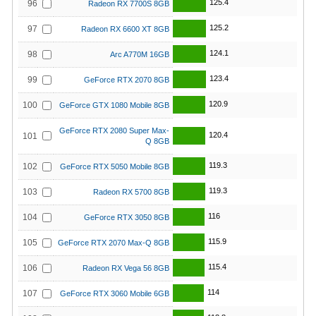
125.4
96
Radeon RX 7700S 8GB
125.2
97
Radeon RX 6600 XT 8GB
124.1
98
Arc A770M 16GB
123.4
99
GeForce RTX 2070 8GB
120.9
100
GeForce GTX 1080 Mobile 8GB
GeForce RTX 2080 Super Max-
120.4
101
Q 8GB
119.3
102
GeForce RTX 5050 Mobile 8GB
119.3
103
Radeon RX 5700 8GB
116
104
GeForce RTX 3050 8GB
115.9
105
GeForce RTX 2070 Max-Q 8GB
115.4
106
Radeon RX Vega 56 8GB
114
107
GeForce RTX 3060 Mobile 6GB