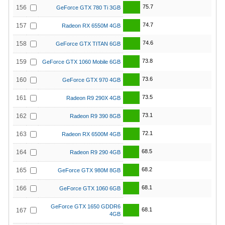
75.7
156
GeForce GTX 780 Ti 3GB
74.7
157
Radeon RX 6550M 4GB
74.6
158
GeForce GTX TITAN 6GB
73.8
159
GeForce GTX 1060 Mobile 6GB
73.6
160
GeForce GTX 970 4GB
73.5
161
Radeon R9 290X 4GB
73.1
162
Radeon R9 390 8GB
72.1
163
Radeon RX 6500M 4GB
68.5
164
Radeon R9 290 4GB
68.2
165
GeForce GTX 980M 8GB
68.1
166
GeForce GTX 1060 6GB
GeForce GTX 1650 GDDR6
68.1
167
4GB